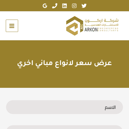
خطي
لى
لمحتوى
عرض سعر لانواع مباني اخري