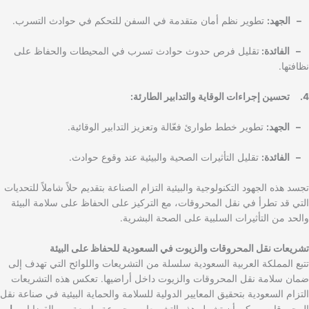
– الجهد:
تطوير نظم أمان متقدمة في السفن للتحكم في حوادث التسرب.
– الفائدة:
تقليل فرص حدوث حوادث تسرب في المحيطات والحفاظ على
نظافتها.
4. تحسين إجراءات الوقاية والتدابير الطارئة:
– الجهد:
تطوير خطط طوارئ فعّالة وتعزيز التدابير الوقائية.
– الفائدة:
تقليل التأثيرات الصحية والبيئية عند وقوع حوادث.
تجسد هذه الجهود التكنولوجية والبيئية التزام الصناعة بتقديم حلاً شاملاً للتحديات
التي قد تطرأ في نقل المحروقات، مع التركيز على الحفاظ على سلامة البيئة
والحد من التأثيرات السلبية على الصحة البشرية.
تشريعات نقل المحروقات والزيوت في السعودية
للحفاظ على البيئة
تتبع المملكة العربية السعودية سلسلة من التشريعات واللوائح التي تهدف إلى
ضمان سلامة نقل المحروقات والزيوت داخل أراضيها. تعكس هذه التشريعات
التزام السعودية بتحقيق المعايير الدولية للسلامة والحماية البيئية في صناعة نقل
المحروقات. يمكن أن تشمل هذه التشريعات مجموعة واسعة من القضايا،
بما