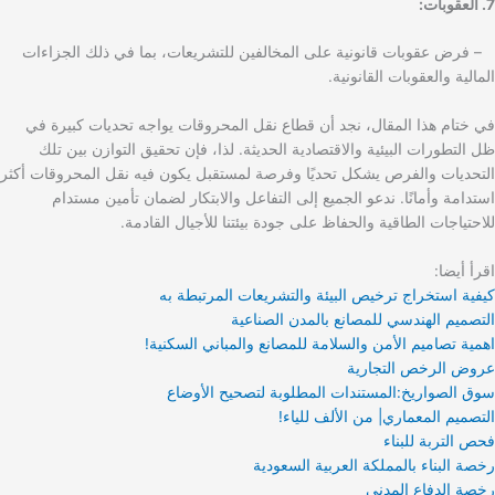
7. العقوبات:
– فرض عقوبات قانونية على المخالفين للتشريعات، بما في ذلك الجزاءات
المالية والعقوبات القانونية.
في ختام هذا المقال، نجد أن قطاع نقل المحروقات يواجه تحديات كبيرة في
ظل التطورات البيئية والاقتصادية الحديثة. لذا، فإن تحقيق التوازن بين تلك
التحديات والفرص يشكل تحديًا وفرصة لمستقبل يكون فيه نقل المحروقات أكثر
استدامة وأمانًا. ندعو الجميع إلى التفاعل والابتكار لضمان تأمين مستدام
للاحتياجات الطاقية والحفاظ على جودة بيئتنا للأجيال القادمة.
اقرأ أيضا:
كيفية استخراج ترخيص البيئة والتشريعات المرتبطة به
التصميم الهندسي للمصانع بالمدن الصناعية
اهمية تصاميم الأمن والسلامة للمصانع والمباني السكنية!
عروض الرخص التجارية
سوق الصواريخ:المستندات المطلوبة لتصحيح الأوضاع
التصميم المعماري| من الألف للياء!
فحص التربة للبناء
رخصة البناء بالمملكة العربية السعودية
رخصة الدفاع المدني