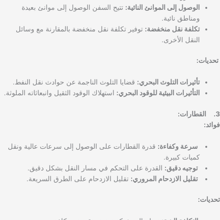
الوصول إلى الموانئ النائية:
تتيح السفن الوصول إلى موانئ بعيدة
ومناطق نائية.
تكلفة نقل منخفضة:
توفير تكلفة نقل منخفضة بالمقارنة مع وسائل
النقل الأخرى.
تحديات:
تأثيرات التلوث البحري:
قضايا التلوث الناجمة عن حوادث نقل النفط.
التأثيرات البيئية للوقود البحري:
استهلاك الوقود الثقيل وانبعاثاته الملوثة.
3. القطارات:
فوائد:
سرعة وكفاءة:
قدرة القطارات على الوصول إلى سرعات عالية ونقل
كميات كبيرة.
توجيه دقيق:
القدرة على التحكم في مسار النقل بشكل دقيق.
تقليل الازدحام المروري:
تقليل الازدحام على الطرق السريعة.
تحديات: