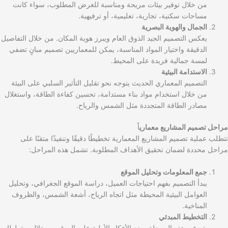
من خلال توفير بيئات مريحة ومناسبة للغرض المطلوب، سواء كانت
مساحات سكنية، تجارية، تعليمية، أو ترفيهية.
الجمال والهوية البصرية
يعكس التصميم الجيد الذوق العام ويبرز هوية المكان. من خلال التفاصيل
الدقيقة واختيار المواد المناسبة، يمكن للمعماريين تصميم مبانٍ تضفي
لمسة جمالية فريدة على المحيط.
الاستدامة البيئية
التصميم المعماري الحديث يتوجه نحو تقليل التأثير السلبي على البيئة
من خلال استخدام مواد بناء مستدامة، تحسين كفاءة الطاقة، واستغلال
مصادر الطاقة المتجددة مثل الشمس والرياح.
مراحل تصميم المشاريع معماري
اً
تتطلب عملية تصميم المشاريع المعمارية تخطيطًا دقيقًا وتنفيذًا متقنًا على
مراحل محددة لضمان تحقيق الأهداف المطلوبة. تشمل هذه المراحل:
جمع المعلومات وتحليل الموقع
يبدأ التصميم بفهم احتياجات العميل، دراسة الموقع الجغرافي، وتحليل
العوامل البيئية المحيطة مثل اتجاه الرياح، أشعة الشمس، والظروف
المناخية.
التخطيط المبدئي
يتم في هذه المرحلة وضع الأفكار الأولية على الورق من خلال مخططات