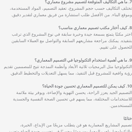
7. ما هي التكاليف المتوقعة لتصميم مشروع معماري؟
تختلف التكاليف حسب حجم المشروع، تعقيد التصميم، المواد المستخدمة،
وموقع البناء. من الأفضل طلب استشارة من فريق معماري لتقدير دقيق.
8. كيف أختار مكتب تصميم معماري مناسب؟
اختر مكتبًا يتمتع بسمعة جيدة وخبرة سابقة في نوع المشروع الذي ترغب
بتنفيذه. يمكنك مراجعة مشاريعهم السابقة والتواصل مع العملاء السابقين
للحصول على تقييم.
9. ما هي أهمية استخدام التكنولوجيا في التصميم المعماري؟
التكنولوجيا مثل البرمجيات ثلاثية الأبعاد وأنظمة النمذجة تتيح للمصممين تقديم
رؤية واقعية للمشروع قبل التنفيذ، مما يسهل التعديلات والتخطيط الدقيق.
10. كيف يمكن للتصميم المعماري تحسين جودة الحياة؟
التصميم الجيد يعزز الراحة، يحسن التهوية والإضاءة، ويوفر بيئة ملائمة
للاستخدامات المختلفة، مما يسهم في تحسين الصحة النفسية والجسدية
للمستخدمين.
ختامًا
تصميم المشاريع المعمارية هو فن يتطلب مزيجًا من الإبداع، الخبرة،
والتكنولوجيا. يلعب المعماريون دورًا محوريًا في تحسين جودة الحياة وتعزيز