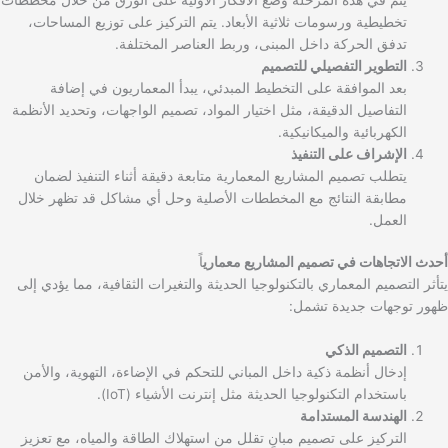
تخطيطية ورسومات ثلاثية الأبعاد. يتم التركيز على توزيع المساحات،
تدفق الحركة داخل المبنى، وربط العناصر المختلفة.
التطوير التفصيلي للتصميم
بعد الموافقة على التخطيط المبدئي، يبدأ المعماريون في إضافة
التفاصيل الدقيقة، مثل اختيار المواد، تصميم الواجهات، وتحديد الأنظمة
الكهربائية والميكانيكية.
الإشراف على التنفيذ
يتطلب تصميم المشاريع المعمارية متابعة دقيقة أثناء التنفيذ لضمان
مطابقة النتائج مع المخططات الأصلية وحل أي مشاكل قد تظهر خلال
العمل.
أحدث الاتجاهات في تصميم المشاريع معماري
اً
يتأثر التصميم المعماري بالتكنولوجيا الحديثة والتغيرات الثقافية، مما يؤدي إلى
ظهور توجهات جديدة تشمل:
التصميم الذكي
إدخال أنظمة ذكية داخل المباني للتحكم في الإضاءة، التهوية، والأمن
باستخدام التكنولوجيا الحديثة مثل إنترنت الأشياء (IoT).
الهندسة المستدامة
التركيز على تصميم مبانٍ تقلل من استهلاك الطاقة والمياه، مع تعزيز