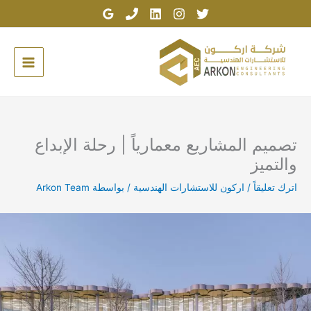
خطي
لى
لمحتوى
تصميم المشاريع معمارياً | رحلة الإبداع
والتميز
اترك تعليقاً
/
اركون للاستشارات الهندسية
/ بواسطة
Arkon Team