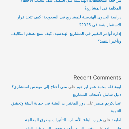
مراجعة المخططات الهندسية قبل التنفيذ: كيف تتجنب الأخطاء
المكلفة في المشاريع؟
دراسة الجدوى الهندسية للمشاريع في السعودية: كيف تتخذ قرار
الاستثمار بثقة في 2026؟
إدارة أوامر التغيير في المشاريع الهندسية: كيف تمنع تضخم التكاليف
وتأخير التنفيذ؟
Recent Comments
ابوعاقله محمد عمر ابراهيم
على
متى أحتاج إلى مهندس استشاري؟
دليل شامل لأصحاب المشاريع
عبدالكريم منصر
على
دور المختبرات البيئية في حماية البيئة وتحقيق
التنمية
لطيفة
على
عيوب البناء: الأسباب، التأثيرات وطرق المعالجة
فاتن زيادة
على
مختبر التربة وأهمية فحص التربة قبل البناء