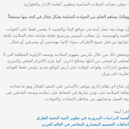
– توفير معدات السلامة المناسبة وتطوير أنظمة الإنذار والطوارئ.
وهكذا، يساهم التعلم من الحوادث السابقة بشكل فعال في الحد منها مستقبلاً.
إن تهيئة بيئة عمل آمنة في مواقع البناء والتشييد لا يقتصر فقط على الجوانب
الفنية والهندسية، بل يتطلب تأسيس وترسيخ ثقافة شاملة تجاه السلامة بكافة
جوانبها من قبل جميع الأطراف سواء كانوا مهندسين أو مشرفين أو عمال.
ويتحقق ذلك من خلال تكريس مفهوم السلامة بوصفه الأولوية المطلقة التي لا
تُضاهى أو تُضحى من أجلها مصالح أخرى. كما يلزم الالتزام الفعلي والدوري
بتطبيق إجراءات وقواعد الوقاية على أرض الواقع بحزم، وليس فقط كقواعد
نظرية على ورق.
إن نجاح أي نظام إداري يتوقف بالأساس على التنفيذ الفعال وهو ما تحتاجه
ثقافة السلامة حتى تؤتي ثمارها في الحفاظ على سلامة وصحة العاملين في
بيئة العمل وحمايتهم من مخاطر الإصابات والحوادث.
اقرأ أيضا:
أهمية الدراسات المرورية في تطوير البنية التحتية للطرق
اتجاهات التصميم المعماري المعاصر في العالم العربي