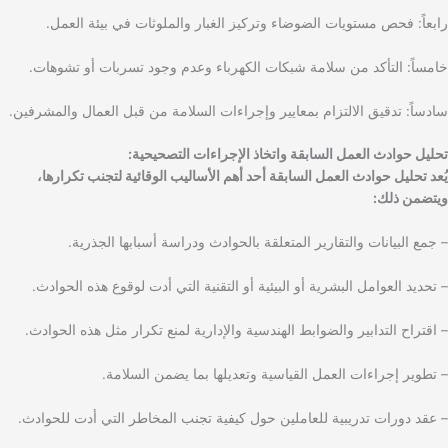
رابعاً: فحص مستويات الضوضاء وتركيز الغبار والملوثات في بيئة العمل.
خامساً: التأكد من سلامة شبكات الكهرباء وعدم وجود تسربات أو تشوهات.
سادساً: تدقيق الالتزام بمعايير وإجراءات السلامة من قبل العمال والمشرفين.
تحليل حوادث العمل السابقة واتخاذ الإجراءات التصحيحية:
يُعد تحليل حوادث العمل السابقة أحد أهم الأساليب الوقائية لتجنب تكرارها،
ويتضمن ذلك:
– جمع البيانات والتقارير المتعلقة بالحوادث ودراسة أسبابها الجذرية.
– تحديد العوامل البشرية أو البيئية أو التقنية التي أدت لوقوع هذه الحوادث.
– اقتراح التدابير والضوابط الهندسية والإدارية لمنع تكرار مثل هذه الحوادث.
– تطوير إجراءات العمل القياسية وتعديلها بما يضمن السلامة.
– عقد دورات تدريبية للعاملين حول كيفية تجنب المخاطر التي أدت للحوادث.