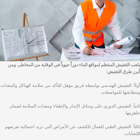
يلعب التفتيش المنتظم لمواقع البناء دوراً حيوياً في الوقاية من المخاطر، ومن
أبرز طرق التفتيش:
أولاً: التفتيش الهندسي بواسطة فريق مؤهل للتأكد من سلامة الهياكل والمعدات
ومطابقتها للمواصفات.
ثانياً: التفتيش الدوري على وسائل الإنذار والإطفاء ومعدات السلامة لضمان
جاهزيتها.
ثالثاً: التفتيش الطبي للعمال للكشف عن الأمراض التي تزيد احتمالية تعرضهم
للإصابات.