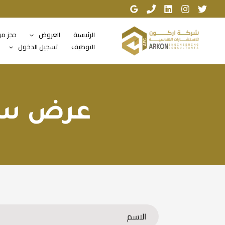
خطي
لى
لمحتوى
الرئيسية
العروض
حجز م
التوظيف
تسجيل الدخول
عرض سع