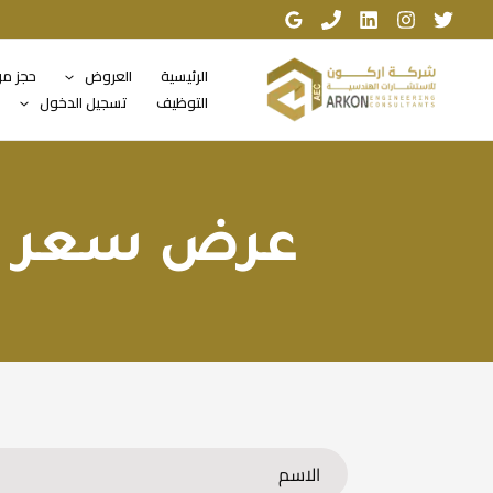
خطي
لى
لمحتوى
الرئيسية
العروض
حجز م
التوظيف
تسجيل الدخول
عرض سعر لل