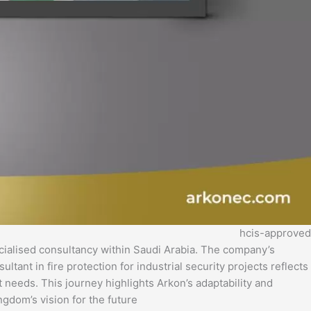
hcis-approved
cialised consultancy within Saudi Arabia. The company’s
ltant in fire protection for industrial security projects reflects
needs. This journey highlights Arkon’s adaptability and
gdom’s vision for the future.