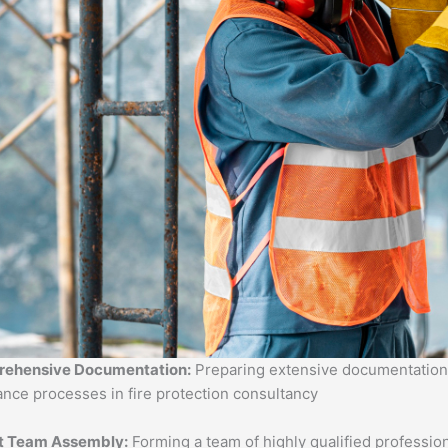
ehensive Documentation:
Preparing extensive documentation 
nce processes in fire protection consultancy
t Team Assembly:
Forming a team of highly qualified professional