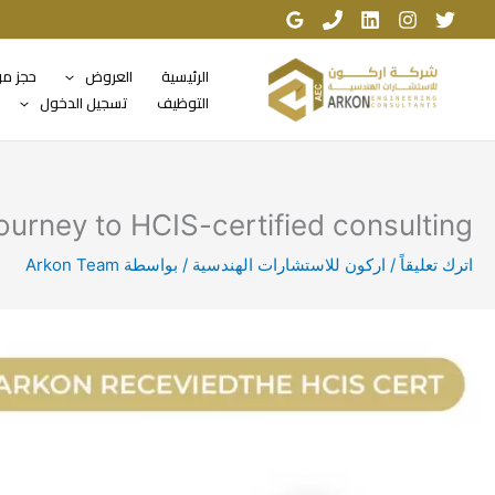
خطي
لى
لمحتوى
الرئيسية
العروض
حجز م
التوظيف
تسجيل الدخول
urney to HCIS-certified consulting
اترك تعليقاً
/
اركون للاستشارات الهندسية
/ بواسطة
Arkon Team