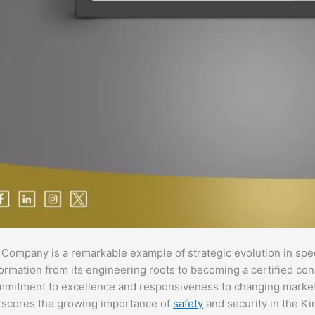
Company is a remarkable example of strategic evolution in spe
ormation from its engineering roots to becoming a certified consu
mmitment to excellence and responsiveness to changing market 
scores the growing importance of
safety
and security in the Kin