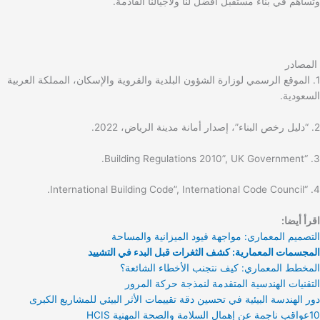
وتساهم في بناء مستقبل أفضل لنا ولأجيالنا القادمة.
المصادر
1. الموقع الرسمي لوزارة الشؤون البلدية والقروية والإسكان، المملكة العربية
السعودية.
2. “دليل رخص البناء”، إصدار أمانة مدينة الرياض، 2022.
3. “Building Regulations 2010”, UK Government.
4. “International Building Code”, International Code Council.
اقرأ أيضا:
التصميم المعماري: مواجهة قيود الميزانية والمساحة
المجسمات المعمارية: كشف الثغرات قبل البدء في التشييد
المخطط المعماري: كيف نتجنب الأخطاء الشائعة؟
التقنيات الهندسية المتقدمة لنمذجة حركة المرور
دور الهندسة البيئية في تحسين دقة تقييمات الأثر البيئي للمشاريع الكبرى
10عواقب ناجمة عن إهمال السلامة والصحة المهنية HCIS