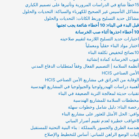
15خطأ شائع في الدراسات المرورية وتأثيرها على تصميم الكباري
مشاكل التأسيس غير الصحيح للكهرباء والسباكة: التحديات والحلول
مشاكل حديد التسليح وربط الكانات: التحديات والحلول
قبل البدء في البناء: 10 أخطاء شائعة يجب تجنبها
10 أخطاء احذرها أثناء صب الخرسانة
اختبارات حديد التسليح اللازمة لتقييم صلاحيته
اختبار مواد البناء حقلياً ومعملياً
10نصائح لتخفيض تكلفة البناء
عيوب الخرسانة كمادة إنشائية
أنظمة السلامة | التصميم الفعال وفقاً لمتطلبات الدفاع المدني
الأمن الصناعي HCIS
الوقاية من الحرائق في مشاريع الأمن الصناعي HCIS
أهمية دراسات الهيدرولوجيا والجيولوجيا في المشاريع الهندسية
تقنيات حديثة لمعالجة التربة الضعيفة في البناء
مخططات السلامة للمشاريع الهندسية
رخصة البناء: دليل شامل وخطوات سهلة
وافي: الحل الأمثل للعثور على مشاريع البناء
8عواقب خطيرة لعدم تقييم أضرار المباني
هندسة الطرق والجسور بالمملكة : بناء البنية التحتية للمستقبل
إثبات الوضع الراهن للمباني: أساس للتخطيط والإصلاح