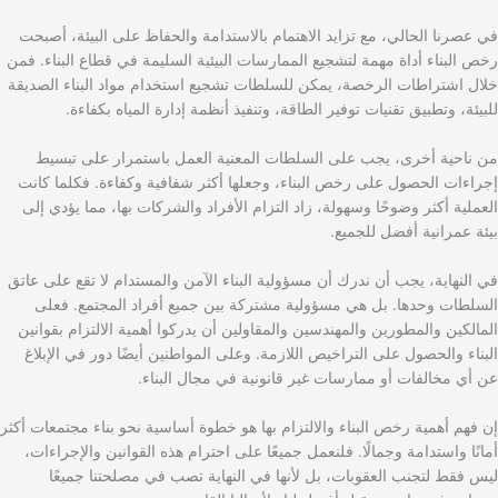
في عصرنا الحالي، مع تزايد الاهتمام بالاستدامة والحفاظ على البيئة، أصبحت
رخص البناء أداة مهمة لتشجيع الممارسات البيئية السليمة في قطاع البناء. فمن
خلال اشتراطات الرخصة، يمكن للسلطات تشجيع استخدام مواد البناء الصديقة
للبيئة، وتطبيق تقنيات توفير الطاقة، وتنفيذ أنظمة إدارة المياه بكفاءة.
من ناحية أخرى، يجب على السلطات المعنية العمل باستمرار على تبسيط
إجراءات الحصول على رخص البناء، وجعلها أكثر شفافية وكفاءة. فكلما كانت
العملية أكثر وضوحًا وسهولة، زاد التزام الأفراد والشركات بها، مما يؤدي إلى
بيئة عمرانية أفضل للجميع.
في النهاية، يجب أن ندرك أن مسؤولية البناء الآمن والمستدام لا تقع على عاتق
السلطات وحدها. بل هي مسؤولية مشتركة بين جميع أفراد المجتمع. فعلى
المالكين والمطورين والمهندسين والمقاولين أن يدركوا أهمية الالتزام بقوانين
البناء والحصول على التراخيص اللازمة. وعلى المواطنين أيضًا دور في الإبلاغ
عن أي مخالفات أو ممارسات غير قانونية في مجال البناء.
إن فهم أهمية رخص البناء والالتزام بها هو خطوة أساسية نحو بناء مجتمعات أكثر
أمانًا واستدامة وجمالًا. فلنعمل جميعًا على احترام هذه القوانين والإجراءات،
ليس فقط لتجنب العقوبات، بل لأنها في النهاية تصب في مصلحتنا جميعًا