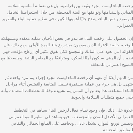
رخصة البناء ليست مجرد وثيقة بيروقراطية، بل هي ضمانة أساسية لسلامة
المباني واستدامتها وتوافقها مع البيئة المحيطة. من خلال استعراضنا الشامل
لموضوع رخص البناء، يتضح جليًا أهميتها الكبيرة في تنظيم عملية البناء والتطوير
العمراني.
إن الحصول على رخصة البناء قد يبدو في بعض الأحيان عملية معقدة ومستهلكة
للوقت، خاصة للأفراد الذين يقومون بمشروع بناء للمرة الأولى. ومع ذلك، فإن
الفوائد التي تعود على المالك والمجتمع ككل تفوق بكثير أي إزعاج مؤقت. فهي
تضمن أن المبنى سيكون آمنًا للسكن، ومتوافقًا مع المعايير البيئية، ومنسجمًا مع
النسيج العمراني للمنطقة.
من المهم أيضًا أن نفهم أن رخصة البناء ليست مجرد إجراء يتم مرة واحدة ثم
ينتهي. بل هي جزء من عملية مستمرة تشمل المتابعة والتفتيش أثناء مراحل
البناء المختلفة. هذا يضمن أن المبنى يتم تشييده وفقًا للمخططات المعتمدة وأنه
يلبي جميع متطلبات السلامة والجودة.
علاوة على ذلك، فإن وجود نظام فعال لرخص البناء يساهم في التخطيط
العمراني الأفضل للمدن والمجتمعات. فهو يساعد في تنظيم النمو العمراني،
ويضمن توزيع الموارد بشكل عادل، ويحافظ على الطابع الجمالي والثقافي
للمناطق المختلفة.