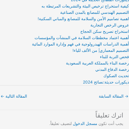
كيفية استخراج ترخيص البيئة والتشريعات المرتبطة به
التصميم الهندسي للمصانع بالمدن الصناعية
اهمية تصاميم الأمن والسلامة للمصانع والمباني السكنية!
عروض الرخص التجارية
استخراج تصريح سكن الحجاج
أهمية اعتماد مخططات السلامة في المنشآت والمؤسسات
أهمية الدراسات الهيدرولوجية في فهم وإدارة الموارد المائية
التصميم المعماري| من الألف للياء!
فحص التربة للبناء
رخصة البناء بالمملكة العربية السعودية
رخصة الدفاع المدني
تحديث الصكوك
ديكورات حديثة:نصائح 2024
→
المقالة السابقة
المقالة التالية
←
اترك تعليقاً
يجب أنت تكون
مسجل الدخول
لتضيف تعليقاً.