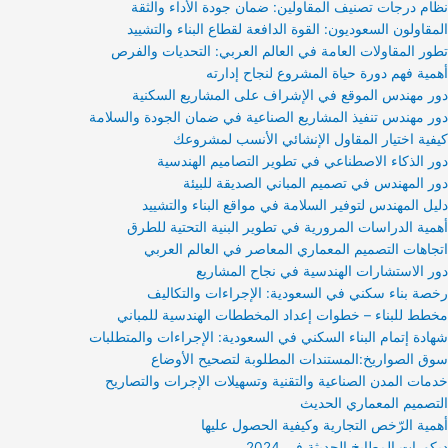
نظام درجات تصنيف المقاولين: ضمان جودة الأداء والثقة
المقاولون السعوديون: القوة الدافعة لقطاع البناء والتشييد
تطور المقاولات العامة في العالم العربي: التحديات والفرص
أهمية فهم دورة حياة المشروع لنجاح إدارته
دور مهندس الموقع في الإشراف على المشاريع السكنية
دور مهندس تنفيذ المشاريع الصناعية في ضمان الجودة والسلامة
كيفية اختيار المقاول الإنشائي الأنسب لمشروعك
دور الذكاء الاصطناعي في تطوير التصاميم الهندسية
دور المهندس في تصميم المباني الصديقة للبيئة
دليل المهندس لتوفير السلامة في مواقع البناء والتشييد
أهمية الدراسات المرورية في تطوير البنية التحتية للطرق
اتجاهات التصميم المعماري المعاصر في العالم العربي
دور الاستشارات الهندسية في نجاح المشاريع
رخصة بناء سكني في السعودية: الإجراءات والتكاليف
مخطط للبناء – خطوات إعداد المخططات الهندسية للمباني
شهادة إتمام البناء السكني في السعودية: الإجراءات والمتطلبات
سوق الصواريخ:المستندات المطلوبة لتصحيح الأوضاع
خدمات المدن الصناعية والتقنية وتسهيلات الإجرات والتصاريح
التصميم المعماري الحديث
أهمية الرّخص التجارية وكيفية الحصول عليها
ديكورات المطابخ الحديثة في 2024