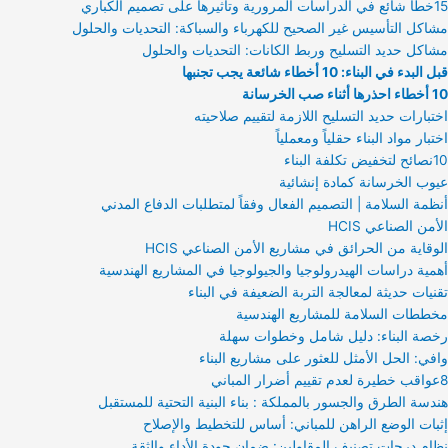
15خطأ شائع في الدراسات المرورية وتأثيرها على تصميم الكباري
مشاكل التأسيس غير الصحيح للكهرباء والسباكة: التحديات والحلول
مشاكل حديد التسليح وربط الكانات: التحديات والحلول
قبل البدء في البناء: 10 أخطاء شائعة يجب تجنبها
10 أخطاء احذرها أثناء صب الخرسانة
اختبارات حديد التسليح اللازمة لتقييم صلاحيته
اختبار مواد البناء حقلياً ومعملياً
10نصائح لتخفيض تكلفة البناء
عيوب الخرسانة كمادة إنشائية
أنظمة السلامة | التصميم الفعال وفقاً لمتطلبات الدفاع المدني
الأمن الصناعي HCIS
الوقاية من الحرائق في مشاريع الأمن الصناعي HCIS
أهمية دراسات الهيدرولوجيا والجيولوجيا في المشاريع الهندسية
تقنيات حديثة لمعالجة التربة الضعيفة في البناء
مخططات السلامة للمشاريع الهندسية
رخصة البناء: دليل شامل وخطوات سهلة
وافي: الحل الأمثل للعثور على مشاريع البناء
8عواقب خطيرة لعدم تقييم أضرار المباني
هندسة الطرق والجسور بالمملكة : بناء البنية التحتية للمستقبل
إثبات الوضع الراهن للمباني: أساس للتخطيط والإصلاح
نظام درجات تصنيف المقاولين: ضمان جودة الأداء والثقة