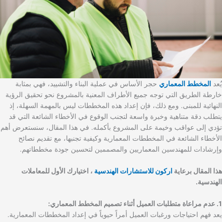
يٌعد
المخطط المعماري
حجر الأساس في عملية البناء والتشييد، فهي بمثابة
خارطة الطريق التي توجه جميع الأطراف المعنية بالمشروع نحو تحقيق الرؤية
النهائية للمبنى. ومع ذلك، فإن إعداد هذه المخططات ليس بالمهمة السهلة، إذ
يتطلب دقة متناهية وخبرة واسعة لتجنب الوقوع في الأخطاء الشائعة التي قد
تؤدي إلى عواقب وخيمة على المشروع بأكمله. في هذا المقال، سنستعرض أهم
الأخطاء الشائعة في المخططات المعمارية وكيفية تجنبها، مع تقديم نصائح
وإرشادات للمهندسين المعماريين والمصممين لتحسين جودة مخططاتهم.
هذا المقال برعاية
اركون للاستشارات الهندسية
، اختيارك الأول للمعاملات
الهندسية.
1. عدم مراعاة متطلبات العميل أثناء تصميم المخطط المعماري:
يعد فهم احتياجات ورغبات العميل أمراً حيوياً في إعداد المخططات المعمارية.