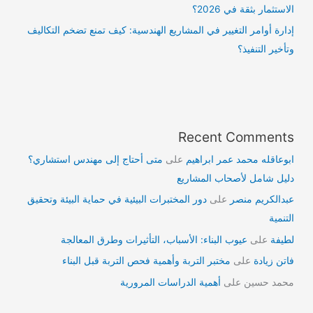
الاستثمار بثقة في 2026؟
إدارة أوامر التغيير في المشاريع الهندسية: كيف تمنع تضخم التكاليف
وتأخير التنفيذ؟
Recent Comments
ابوعاقله محمد عمر ابراهيم
على
متى أحتاج إلى مهندس استشاري؟
دليل شامل لأصحاب المشاريع
عبدالكريم منصر
على
دور المختبرات البيئية في حماية البيئة وتحقيق
التنمية
لطيفة
على
عيوب البناء: الأسباب، التأثيرات وطرق المعالجة
فاتن زيادة
على
مختبر التربة وأهمية فحص التربة قبل البناء
محمد حسين
على
أهمية الدراسات المرورية