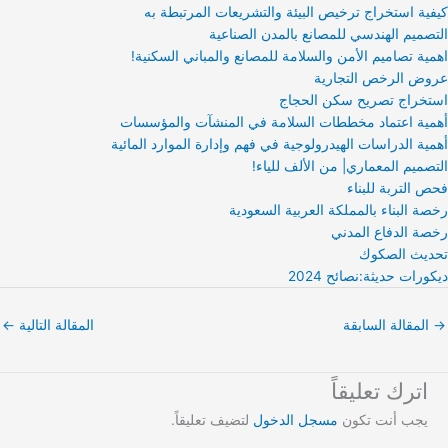
كيفية استخراج ترخيص البيئة والتشريعات المرتبطة به
التصميم الهندسي للمصانع بالمدن الصناعية
اهمية تصاميم الأمن والسلامة للمصانع والمباني السكنية!
عروض الرخص التجارية
استخراج تصريح سكن الحجاج
أهمية اعتماد مخططات السلامة في المنشآت والمؤسسات
أهمية الدراسات الهيدرولوجية في فهم وإدارة الموارد المائية
التصميم المعماري| من الألف للياء!
فحص التربة للبناء
رخصة البناء بالمملكة العربية السعودية
رخصة الدفاع المدني
تحديث الصكوك
ديكورات حديثة:نصائح 2024
→
المقالة السابقة
المقالة التالية
←
اترك تعليقاً
يجب أنت تكون
مسجل الدخول
لتضيف تعليقاً.