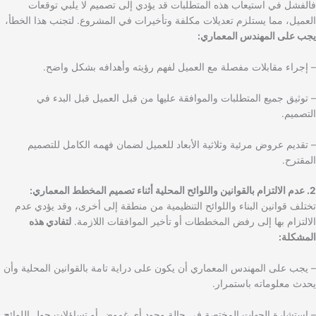
فالفشل في استيعاب هذه المتطلبات قد يؤدي إلى تصميم لا يلبي توقعات
العميل، مما يستلزم تعديلات مكلفة وتأخيرات في المشروع. لتجنب هذا الخطأ،
يجب على المهندس المعماري:
– إجراء مقابلات مفصلة مع العميل لفهم رؤيته وأهدافه بشكل واضح.
– توثيق جميع المتطلبات والموافقة عليها من قبل العميل قبل البدء في
التصميم.
– تقديم عروض مرئية وثلاثية الأبعاد للعميل لضمان فهمه الكامل للتصميم
المقترح.
2. عدم الالتزام بالقوانين واللوائح المحلية أثناء تصميم المخطط المعماري:
تختلف قوانين البناء واللوائح التنظيمية من منطقة إلى أخرى، وقد يؤدي عدم
الالتزام بها إلى رفض المخططات أو تأخير الموافقات اللازمة.
لتفادي هذه
المشكلة:
– يجب على المهندس المعماري أن يكون على دراية تامة بالقوانين المحلية وأن
يحدث معلوماته باستمرار.
– استشارة الجهات المختصة في حالة وجود أي غموض أو تساؤلات حول اللوائح.