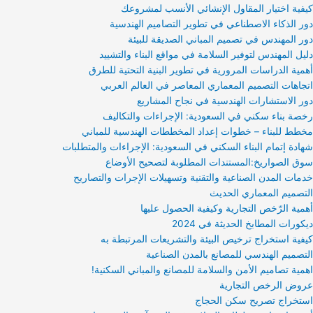
كيفية اختيار المقاول الإنشائي الأنسب لمشروعك
دور الذكاء الاصطناعي في تطوير التصاميم الهندسية
دور المهندس في تصميم المباني الصديقة للبيئة
دليل المهندس لتوفير السلامة في مواقع البناء والتشييد
أهمية الدراسات المرورية في تطوير البنية التحتية للطرق
اتجاهات التصميم المعماري المعاصر في العالم العربي
دور الاستشارات الهندسية في نجاح المشاريع
رخصة بناء سكني في السعودية: الإجراءات والتكاليف
مخطط للبناء – خطوات إعداد المخططات الهندسية للمباني
شهادة إتمام البناء السكني في السعودية: الإجراءات والمتطلبات
سوق الصواريخ:المستندات المطلوبة لتصحيح الأوضاع
خدمات المدن الصناعية والتقنية وتسهيلات الإجرات والتصاريح
التصميم المعماري الحديث
أهمية الرّخص التجارية وكيفية الحصول عليها
ديكورات المطابخ الحديثة في 2024
كيفية استخراج ترخيص البيئة والتشريعات المرتبطة به
التصميم الهندسي للمصانع بالمدن الصناعية
اهمية تصاميم الأمن والسلامة للمصانع والمباني السكنية!
عروض الرخص التجارية
استخراج تصريح سكن الحجاج