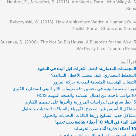
3. Neufert, E., & Neufert, P. (2012). Architects’ Data. John Wiley &
Sons.
4. Rybczynski, W. (2013). How Architecture Works: A Humanist’s
Toolkit. Farrar, Straus and Giroux.
5. Susanka, S. (2008). The Not So Big House: A Blueprint for the Way
We Really Live. Taunton Press.
اقرأ أيضا:
المجسمات المعمارية: كشف الثغرات قبل البدء في التشييد
المخطط المعماري: كيف نتجنب الأخطاء الشائعة؟
التقنيات الهندسية المتقدمة لنمذجة حركة المرور
دور الهندسة البيئية في تحسين دقة تقييمات الأثر البيئي للمشاريع الكبرى
10عواقب ناجمة عن إهمال السلامة والصحة المهنية HCIS
15خطأ شائع في الدراسات المرورية وتأثيرها على تصميم الكباري
مشاكل التأسيس غير الصحيح للكهرباء والسباكة: التحديات والحلول
مشاكل حديد التسليح وربط الكانات: التحديات والحلول
قبل البدء في البناء: 10 أخطاء شائعة يجب تجنبها
10 أخطاء احذرها أثناء صب الخرسانة
اختبارات حديد التسليح اللازمة لتقييم صلاحيته