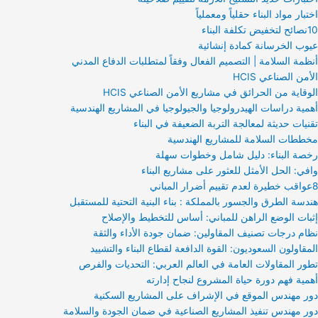
اختبار مواد البناء حقلياً ومعملياً
10نصائح لتخفيض تكلفة البناء
عيوب الخرسانة كمادة إنشائية
أنظمة السلامة | التصميم الفعال وفقاً لمتطلبات الدفاع المدني
الأمن الصناعي HCIS
الوقاية من الحرائق في مشاريع الأمن الصناعي HCIS
أهمية دراسات الهيدرولوجيا والجيولوجيا في المشاريع الهندسية
تقنيات حديثة لمعالجة التربة الضعيفة في البناء
مخططات السلامة للمشاريع الهندسية
رخصة البناء: دليل شامل وخطوات سهلة
وافي: الحل الأمثل للعثور على مشاريع البناء
8عواقب خطيرة لعدم تقييم أضرار المباني
هندسة الطرق والجسور بالمملكة : بناء البنية التحتية للمستقبل
إثبات الوضع الراهن للمباني: أساس للتخطيط والإصلاح
نظام درجات تصنيف المقاولين: ضمان جودة الأداء والثقة
المقاولون السعوديون: القوة الدافعة لقطاع البناء والتشييد
تطور المقاولات العامة في العالم العربي: التحديات والفرص
أهمية فهم دورة حياة المشروع لنجاح إدارته
دور مهندس الموقع في الإشراف على المشاريع السكنية
دور مهندس تنفيذ المشاريع الصناعية في ضمان الجودة والسلامة