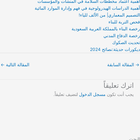
أهمية اعتماد مخططات السلامة في المنشآت والمؤسسات
أهمية الدراسات الهيدرولوجية في فهم وإدارة الموارد المائية
التصميم المعماري| من الألف للياء!
فحص التربة للبناء
رخصة البناء بالمملكة العربية السعودية
رخصة الدفاع المدني
تحديث الصكوك
ديكورات حديثة:نصائح 2024
→
المقالة السابقة
المقالة التالية
←
اترك تعليقاً
يجب أنت تكون
مسجل الدخول
لتضيف تعليقاً.
البحث