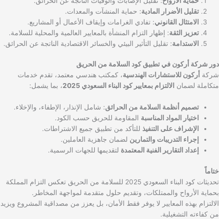
حماية الأرواح
: تقليل الإصابات والوفيات الناتجة عن الحرائق.
تقليل الأضرار المادية
: حماية المنشآت والمعدات.
الامتثال القانوني
: تفادي الغرامات وإيقاف الأعمال أو المشاريع.
تعزيز الثقة
: إظهار التزام المنشأة بالمعايير العالمية والمحلية للسلامة.
الاستدامة
: تقليل التأثير البيئي والخسائر الاقتصادية الناتجة عن الحرائق.
دور شركة أركون في تطبيق كود السلامة من الحريق
شركة
أركون للاستشارات الهندسية
، كمكتب هندسي معتمد، تقدم خدمات
متكاملة لضمان
الالتزام بمعايير كود البناء السعودي 2025
، بما يشمل:
تصميم أنظمة السلامة من الحرائق
: شامل الإنذار، الإطفاء، والإخلاء.
اختيار المواد المناسبة
المقاومة للحريق حسب الكود.
الإشراف على التنفيذ
للتأكد من تطبيق جميع الاشتراطات.
إجراء التدريبات والتمارين
لضمان جاهزية العاملين.
إعداد التقارير الفنية المعتمدة
لتقديمها للجهات الرسمية.
ختاماً
تحديثات كود البناء السعودي 2025 للسلامة من الحريق تعكس التزام المملكة
بحماية الأرواح والممتلكات، وتقديم حلول متقدمة لمواجهة المخاطر.
الالتزام بهذه المعايير لا يوفر فقط الأمان، بل يعزز من مصداقية المشروع ويزيد
من كفاءته التشغيلية.