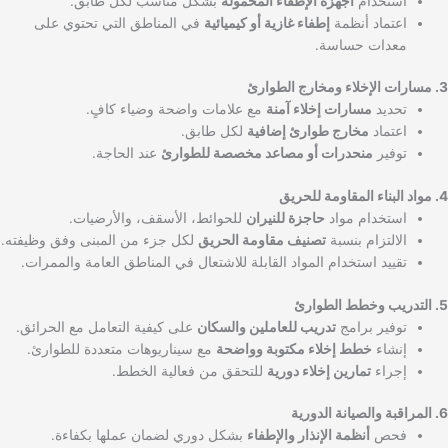
استخدام
أجهزة الإطفاء المحمولة
بشكل مناسب لكل طابق.
اعتماد أنظمة
إطفاء غازية أو كيميائية
في المناطق التي تحتوي على
معدات حساسة.
3. مسارات الإخلاء ومخارج الطوارئ
تحديد
مسارات إخلاء آمنة
مع علامات واضحة وضياء كافٍ.
اعتماد
مخارج طوارئ إضافية
لكل طابق.
توفير
منحدرات أو مصاعد مخصصة للطوارئ
عند الحاجة.
4. مواد البناء المقاومة للحريق
استخدام مواد
حاجزة للنيران
للحوائط، الأسقف، والأرضيات.
الالتزام بنسبة
تصنيف مقاومة الحريق
لكل جزء من المبنى وفق وظيفته.
تقييد استخدام المواد القابلة للاشتعال في المناطق العامة والممرات.
5. التدريب وخطط الطوارئ
توفير برامج
تدريب للعاملين والسكان
على كيفية التعامل مع الحرائق.
إنشاء
خطط إخلاء مكتوبة وواضحة
مع سيناريوهات متعددة للطوارئ.
إجراء
تمارين إخلاء دورية
للتحقق من فعالية الخطط.
6. المراقبة والصيانة الدورية
فحص
أنظمة الإنذار والإطفاء
بشكل دوري لضمان عملها بكفاءة.