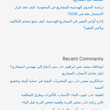
دراسة الجدوى الهندسية للمشاريع في السعودية: كيف تتخذ قرار
الاستثمار بثقة في 2026؟
إدارة أوامر التغيير في المشاريع الهندسية: كيف تمنع تضخم التكاليف
وتأخير التنفيذ؟
Recent Comments
ابوعاقله محمد عمر ابراهيم
على
متى أحتاج إلى مهندس استشاري؟
دليل شامل لأصحاب المشاريع
عبدالكريم منصر
على
دور المختبرات البيئية في حماية البيئة وتحقيق
التنمية
لطيفة
على
عيوب البناء: الأسباب، التأثيرات وطرق المعالجة
فاتن زيادة
على
مختبر التربة وأهمية فحص التربة قبل البناء
محمد حسين
على
أهمية الدراسات المرورية