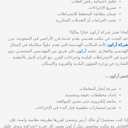
تقليل احتمالية رفض الطلب.
تسريع الإجراءات.
ضمان مطابقة المخطط للاشتراطات.
تجنب الغرامات أو التعديلات المتكررة.
لماذا تعتبر شركة أركون خيارًا مثاليًا؟
عند البحث عن مكتب هندسي يقدم خدمة فرز الأراضي في السعودية، تبرز
شركة أركون
كأحد المكاتب الهندسية التي تقدم حلولًا متكاملة في المجال
الهندسي والعقاري. تعتمد
أركون
على فريق من المهندسين المعتمدين ذوي
خبرة في الاشتراطات البلدية وإجراءات الفرز، مع التزام كامل بالأنظمة
الصادرة عن وزارة الشؤون البلدية والقروية والإسكان.
تتميز أركون
بـ:
سرعة إنجاز المعاملات.
إعداد مخططات دقيقة ومعتمدة.
متابعة إلكترونية حتى صدور الموافقة.
تقديم استشارات تنظيمية قبل البدء في الإجراءات.
إذا كنت مستثمرًا أو مالك أرض وتسعى لفرزها بطريقة نظامية وآمنة، فإن
التعامل مع مكتب متخصص مثل أركون يضمن لك تجربة احترافية ويوفر عليك