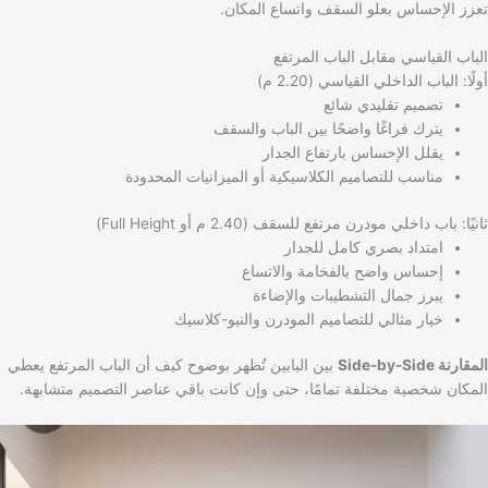
تعزز الإحساس بعلو السقف واتساع المكان.
الباب القياسي مقابل الباب المرتفع
أولًا: الباب الداخلي القياسي (2.20 م)
تصميم تقليدي شائع
يترك فراغًا واضحًا بين الباب والسقف
يقلل الإحساس بارتفاع الجدار
مناسب للتصاميم الكلاسيكية أو الميزانيات المحدودة
ثانيًا: باب داخلي مودرن مرتفع للسقف (2.40 م أو Full Height)
امتداد بصري كامل للجدار
إحساس واضح بالفخامة والاتساع
يبرز جمال التشطيبات والإضاءة
خيار مثالي للتصاميم المودرن والنيو-كلاسيك
المقارنة Side-by-Side
بين البابين تُظهر بوضوح كيف أن الباب المرتفع يعطي
المكان شخصية مختلفة تمامًا، حتى وإن كانت باقي عناصر التصميم متشابهة.