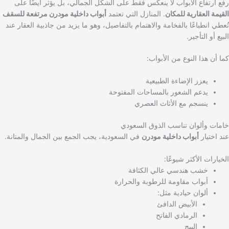
رفع ارتفاع الأبواب لا ينعكس فقط على الشكل الجمالي، بل يؤثر أيضًا على
القيمة العقارية للمكان
. المنازل التي تعتمد
أبواب داخلية مودرن مرتفعة للسقف
تُعطي انطباعًا بالفخامة والاهتمام بالتفاصيل، وهو ما يزيد من جاذبية العقار عند
البيع أو التأجير.
كما أن هذا النوع من الأبواب:
يعزز الإضاءة الطبيعية
يدعم الشعور بالمساحات المفتوحة
ينسجم مع الأثاث العصري
خامات وألوان تناسب الذوق السعودي
عند اختيار
أبواب داخلية مودرن
في السعودية، يجب الجمع بين الجمال والمتانة.
الخيارات الأكثر شيوعًا:
خشب هندسي عالي الكثافة
أبواب مقاومة للرطوبة والحرارة
ألوان حيادية مثل:
الأبيض الدافئ
الرمادي الفاتح
البيج