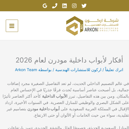
خطي
لى
لمحتوى
أفكار لأبواب داخلية مودرن لعام 2026
اترك تعليقاً
/
اركون للاستشارات الهندسية
/ بواسطة
Arkon Team
في عالم التصميم الداخلي الحديث، لم تعد التفاصيل الصغيرة مجرد إضافات
جمالية، بل أصبحت عناصر أساسية تُحدث فرقًا جذريًا في الإحساس العام
بالمكان. ومن بين هذه التفاصيل، تبرز
الأبواب الداخلية
كأحد أكثر العناصر تأثيرًا
على الشكل البصري والوظيفي للمنازل العصرية. في السنوات الأخيرة، ازداد
الإقبال في المملكة العربية السعودية على
أبواب داخلية مودرن
بتصاميم غير
تقليدية، سواء من حيث الخامات أو الألوان أو حتى الارتفاع.
المنازل السعودية الحديثة، خصوصًا الفلل والشقق الجديدة، تتميز بارتفاعات