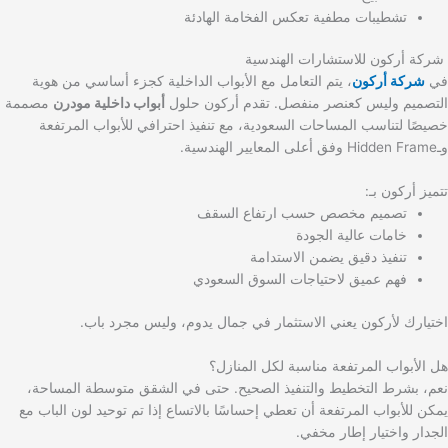
تشطيبات مطفية تعكس الفخامة الهادئة
شركة أركون للاستشارات الهندسية
في
شركة أركون
، يتم التعامل مع الأبواب الداخلية كجزء أساسي من هوية
التصميم وليس كعنصر منفصل. تقدم أركون حلول
أبواب داخلية مودرن
مصممة
خصيصًا لتناسب المساحات السعودية، مع تنفيذ احترافي للأبواب المرتفعة
وـHidden Frame وفق أعلى المعايير الهندسية.
تتميز أركون بـ:
تصميم مخصص حسب ارتفاع السقف
خامات عالية الجودة
تنفيذ دقيق يضمن الاستدامة
فهم عميق لاحتياجات السوق السعودي
اختيارك لأركون يعني الاستثمار في جمال يدوم، وليس مجرد باب.
هل الأبواب المرتفعة مناسبة لكل المنازل؟
نعم، بشرط التخطيط والتنفيذ الصحيح. حتى في الشقق متوسطة المساحة،
يمكن للأبواب المرتفعة أن تعطي إحساسًا بالاتساع إذا تم توحيد لون الباب مع
الجدار واختيار إطار مخفي.