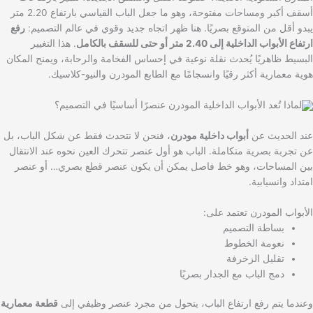
أسقف أكبر ومساحات مفتوحة، وهو ما جعل الباب القياسي بارتفاع 2.20 متر
يبدو أقل من المتوقع بصريًا. هنا ظهر اتجاه جديد وقوي في عالم التصميم:
رفع
ارتفاع الأبواب الداخلية إلى 2.40 متر أو حتى للسقف بالكامل
. هذا التغيير
البسيط ظاهريًا يُحدث نقلة نوعية في إحساس الفخامة والرحابة، ويمنح المكان
هوية معمارية أكثر رقيًا وانسجامًا مع الطابع المودرن والنيو-كلاسيك.
لماذا تُعد الأبواب الداخلية المودرن عنصرًا أساسيًا في التصميم؟
عند الحديث عن
أبواب داخلية مودرن
، فنحن لا نتحدث فقط عن شكل الباب، بل
عن تجربة بصرية متكاملة. الباب هو أول عنصر تتحرك العين نحوه عند الانتقال
بين المساحات، وهو خط فاصل يمكن أن يكون عنصر قطع بصري… أو عنصر
امتداد وانسيابية.
الأبواب المودرن تعتمد على:
بساطة التصميم
نعومة الخطوط
تقليل الزخرفة
دمج الباب مع الجدار بصريًا
وعندما يتم رفع ارتفاع الباب، يتحول من مجرد عنصر وظيفي إلى
قطعة معمارية