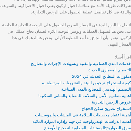
شراكات طويلة الأمد مع عملائنا. اختيار اركون يعني اختيار الاحترافية، والسرعة،
والدقة في كل تفاصيل عملية الحصول على الرخص التجارية.
اتصل بنا اليوم للبدء في المسار السريع للحصول على الرخصة التجارية الخاصة
بك. نحن هنا لتسهيل العمليات وتوفير التوجيه اللازم لضمان نجاح عملك. في
اركون، نؤمن بأن النجاح يبدأ مع الخطوة الأولى، ونحن هنا لدعمك في هذا
المسار المهم.
اقرأ أيضا:
خدمات المدن الصناعية والتقنية وتسهيلات الإجرات والتصاريح
التصميم المعماري الحديث
ديكورات المطابخ الحديثة في 2024
كيفية استخراج ترخيص البيئة والتشريعات المرتبطة به
التصميم الهندسي للمصانع بالمدن الصناعية
اهمية تصاميم الأمن والسلامة للمصانع والمباني السكنية!
عروض الرخص التجارية
استخراج تصريح سكن الحجاج
أهمية اعتماد مخططات السلامة في المنشآت والمؤسسات
أهمية الدراسات الهيدرولوجية في فهم وإدارة الموارد المائية
سوق الصواريخ:المستندات المطلوبة لتصحيح الأوضاع