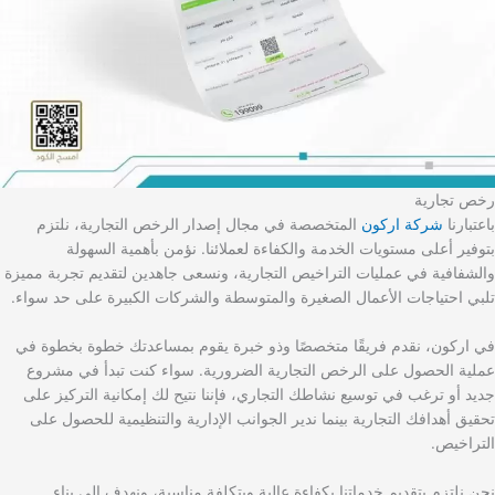
رخص تجارية
باعتبارنا
شركة اركون
المتخصصة في مجال إصدار الرخص التجارية، نلتزم
بتوفير أعلى مستويات الخدمة والكفاءة لعملائنا. نؤمن بأهمية السهولة
والشفافية في عمليات التراخيص التجارية، ونسعى جاهدين لتقديم تجربة مميزة
تلبي احتياجات الأعمال الصغيرة والمتوسطة والشركات الكبيرة على حد سواء.
في اركون، نقدم فريقًا متخصصًا وذو خبرة يقوم بمساعدتك خطوة بخطوة في
عملية الحصول على الرخص التجارية الضرورية. سواء كنت تبدأ في مشروع
جديد أو ترغب في توسيع نشاطك التجاري، فإننا نتيح لك إمكانية التركيز على
تحقيق أهدافك التجارية بينما ندير الجوانب الإدارية والتنظيمية للحصول على
التراخيص.
نحن نلتزم بتقديم خدماتنا بكفاءة عالية وبتكلفة مناسبة، ونهدف إلى بناء