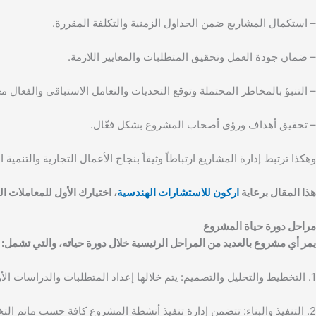
– استكمال المشاريع ضمن الجداول الزمنية والتكلفة المقررة.
– ضمان جودة العمل وتحقيق المتطلبات والمعايير اللازمة.
– التنبؤ بالمخاطر المحتملة وتوقع التحديات والتعامل الاستباقي والفعال مع
– تحقيق أهداف ورؤى أصحاب المشروع بشكل فعّال.
وهكذا ترتبط إدارة المشاريع ارتباطاً وثيقاً بنجاح الأعمال التجارية والتنمية ا
هذا المقال برعاية
اركون للاستشارات الهندسية
، اختيارك الأول للمعاملات ال
مراحل دورة حياة المشروع
يمر أي مشروع بالعديد من المراحل الرئيسية خلال دورة حياته، والتي تشمل:
1. التخطيط والتحليل والتصميم: يتم خلالها إعداد المتطلبات والدراسات الأولية ووضع تصاميم وخطط شاملة للمشروع.
2. التنفيذ والبناء: تتضمن إدارة تنفيذ أنشطة المشروع كافة حسب ماتم التخطيط له مسبقاً.