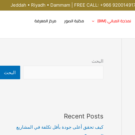
Jeddah • Riyadh • Dammam | FREE CALL: +966 92001491
نمذجة المباني (BIM)
مكتبة الصور
مركز المعرفة
البحث
البحث
Recent Posts
كيف تحقق أعلى جودة بأقل تكلفة في المشاريع