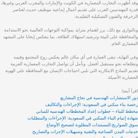
وقد أظهرت التجارب المعمارية في الكويت والإمارات والمغرب العربي وغيرها،
قدرة المهندسين العرب على تقديم أعمال إبداعية بتوظيف حديث لعناصر
الزخرفة والفنون التشكيلية التقليدية.
وبالتوازي مع ذلك، برز اهتمام متزايد بمواكبة التوجهات العالمية نحو الاستدامة
والمحافظة على البيئة وترشيد استهلاك الطاقة، بما ينعكس إيجابا على المشهد
المعماري العام.
وفي النهاية، تبقى العمارة في أي مكان عالم يعكس روح المجتمع وقيمه
وتطلعاته نحو مستقبل أفضل. ونأمل أن تواصل التجارب المعمارية العربية
تقديم النماذج الابتكارية التي تلبي احتياجات الإنسان مع المحافظة على الهوية
الحضارية الأصيلة.
اقرأ أيضا:
دور الاستشارات الهندسية في نجاح المشاريع
رخصة بناء سكني في السعودية: الإجراءات والتكاليف
مخطط للبناء – خطوات إعداد المخططات الهندسية للمباني
شهادة إتمام البناء السكني في السعودية: الإجراءات والمتطلبات
سوق الصواريخ:المستندات المطلوبة لتصحيح الأوضاع
خدمات المدن الصناعية والتقنية وتسهيلات الإجرات والتصاريح