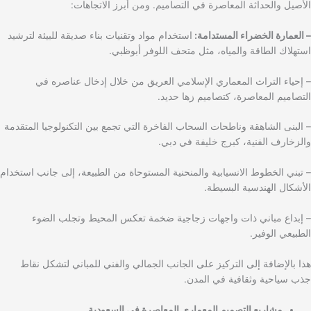
الأصيل والحداثة المعاصرة في التصاميم. ومن أبرز الاتجاهات:
– العمارة الخضراء المستدامة:
استخدام مواد وتقنيات بناء صديقة للبيئة لترشيد
استهلاك الطاقة والمياه، مثل متحف اللوفر أبوظبي.
– إحياء التراث المعماري الإسلامي العريق من خلال إدخال عناصره في
التصاميم المعاصرة، كتصاميم زها حديد.
– البنى الشاهقة وناطحات السحاب الفاخرة التي تجمع بين التكنولوجيا المتقدمة
والزخارف الفنية، كبرج خليفة في دبي.
– تبني الخطوط الانسيابية والمنحنية المستوحاة من الطبيعة، إلى جانب استخدام
الأشكال الهندسية البسيطة.
– إبداع مباني ذات واجهات زجاجية ضخمة تعكس المحيط وتجلب الضوء
الطبيعي الوفير.
هذا بالإضافة إلى التركيز على الجانب الجمالي والفني للمباني لتشكل نقاط
جذب سياحية وثقافية في المدن.
مشاريع التصميم المعماري المعاصرة في السعودية