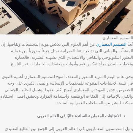
التصميم المعماري
يُعدّ
التصميم المعماري
من أهم العلوم التي تعكس هوية المجتمعات وثقافتها. إن
المنشآت والمباني التي تؤطر بيئتنا العمرانية تمثل جزءاً محورياً من عملية
التطور التكنولوجي والثقافي والاقتصادي الذي تشهده البشرية. فالعمارة
وتخطيط المدن مرآة تعكس قيم وأدوات ومعتقدات الحضارات عبر التاريخ.
وفي عالم اليوم السريع المتغير والمعقد، أصبح للتصميم المعماري أهمية قصوى
في تلبية الاحتياجات المتنوعة للمجتمعات الإنسانية والمدن الكبرى على وجه
الخصوص. فدور المهندس المعماري أصبح أكثر تعقيدا ليشمل الجانب الجمالي
والفني بالإضافة إلى الكفاءة الوظيفية واستدامة الموارد وتحقيق أقصى استفادة
ممكنة للبشر من المساحات العمرانية المتاحة.
الاتجاهات المعمارية السائدة حاليًا في العالم العربي
يميل المصممون المعماريون في العالم العربي إلى الجمع بين الطابع التقليدي