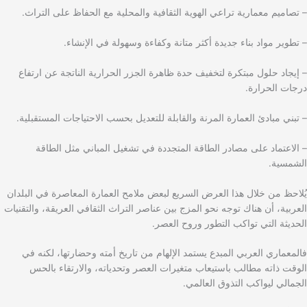
– تصاميم معمارية تراعي الهوية الثقافية والمحلية مع الحفاظ على التراث.
– تطوير مواد بناء جديدة أكثر متانة وكفاءة وسهولة في الإنشاء.
– إيجاد حلول مبتكرة لتخفيف حدة ظاهرة الجزر الحرارية الناتجة عن ارتفاع
درجات الحرارة.
– تبني مبادئ العمارة المرنة والقابلة للتعديل بحسب الاحتياجات المستقبلية.
– الاعتماد على مصادر الطاقة المتجددة في تشغيل المباني مثل الطاقة
الشمسية.
يُلاحظ من خلال هذا العرض السريع لبعض ملامح العمارة المعاصرة في البلدان
العربية، أن هناك توجه نحو المزج بين عناصر التراث الثقافي العريقة، والتقنيات
الحديثة التي تواكب التطور وروح العصر.
فالمعماري العربي المبدع يستمد الإلهام من تاريخ أمته وحضارتها، لكنه في
الوقت ذاته مطالب باستيعاب متغيرات العصر وتحدياته، والارتقاء بالحس
الجمالي ليواكب التذوق العالمي.