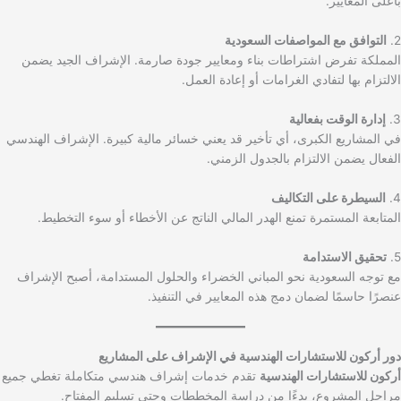
بأعلى المعايير.
2.
التوافق مع المواصفات السعودية
المملكة تفرض اشتراطات بناء ومعايير جودة صارمة. الإشراف الجيد يضمن
الالتزام بها لتفادي الغرامات أو إعادة العمل.
3.
إدارة الوقت بفعالية
في المشاريع الكبرى، أي تأخير قد يعني خسائر مالية كبيرة. الإشراف الهندسي
الفعال يضمن الالتزام بالجدول الزمني.
4.
السيطرة على التكاليف
المتابعة المستمرة تمنع الهدر المالي الناتج عن الأخطاء أو سوء التخطيط.
5.
تحقيق الاستدامة
مع توجه السعودية نحو المباني الخضراء والحلول المستدامة، أصبح الإشراف
عنصرًا حاسمًا لضمان دمج هذه المعايير في التنفيذ.
دور أركون للاستشارات الهندسية في الإشراف على المشاريع
أركون للاستشارات الهندسية
تقدم خدمات إشراف هندسي متكاملة تغطي جميع
مراحل المشروع، بدءًا من دراسة المخططات وحتى تسليم المفتاح.