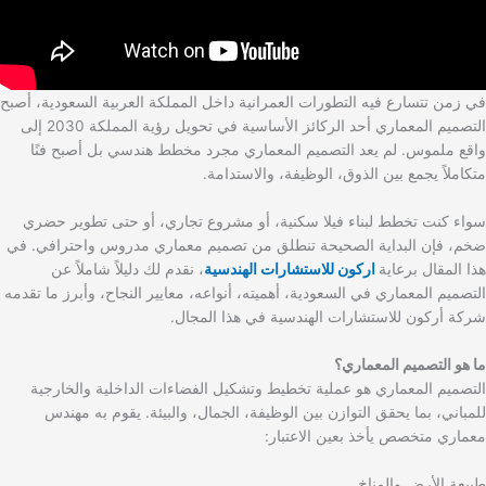
في زمن تتسارع فيه التطورات العمرانية داخل المملكة العربية السعودية، أصبح
التصميم المعماري أحد الركائز الأساسية في تحويل رؤية المملكة 2030 إلى
واقع ملموس. لم يعد التصميم المعماري مجرد مخطط هندسي بل أصبح فنًا
متكاملاً يجمع بين الذوق، الوظيفة، والاستدامة.
سواء كنت تخطط لبناء فيلا سكنية، أو مشروع تجاري، أو حتى تطوير حضري
ضخم، فإن البداية الصحيحة تنطلق من تصميم معماري مدروس واحترافي. في
هذا المقال برعاية
اركون للاستشارات الهندسية
، نقدم لك دليلاً شاملاً عن
التصميم المعماري في السعودية، أهميته، أنواعه، معايير النجاح، وأبرز ما تقدمه
شركة أركون للاستشارات الهندسية في هذا المجال.
ما هو التصميم المعماري؟
التصميم المعماري هو عملية تخطيط وتشكيل الفضاءات الداخلية والخارجية
للمباني، بما يحقق التوازن بين الوظيفة، الجمال، والبيئة. يقوم به مهندس
معماري متخصص يأخذ بعين الاعتبار:
طبيعة الأرض والمناخ