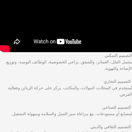
التصميم السكني
يشمل الفلل، العمائر، والشقق. يراعي الخصوصية، الوظائف اليومية، وتوزيع
الإضاءة والتهوية.
التصميم التجاري
يُستخدم في المحلات، المولات، والمكاتب. يركز على حركة الزبائن وفعالية
العرض.
التصميم الصناعي
لمصانع أو مستودعات، مع مراعاة سير العمل والسلامة وسهولة التشغيل.
التصميم الثقافي والديني