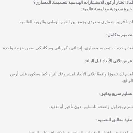
لماذا تختار أركون للاستشارات الهندسية لتصميمك المعماري؟
خبرة سعودية مع لمسة عالمية
:
لدينا فريق معماري سعودي يجمع بين الفهم الوطني والرؤية العالمية.
تصميم متكامل
:
نقدم خدمات تصميم معماري، إنشائي، كهربائي وميكانيكي ضمن حزمة واحدة.
عرض ثلاثي الأبعاد قبل البناء
:
نُقدم لك تصورًا واقعيًا ثلاثي الأبعاد لمشروعك لتراه كما سيكون على أرض
الواقع.
تسليم سريع ودقيق
:
نلتزم بجداول واضحة للتسليم، دون تأخير أو تعقيد.
تنفيذ مطابق للتصميم
:
نساعدك في اختيار المقاولين المناسبين والإشراف على التنفيذ.