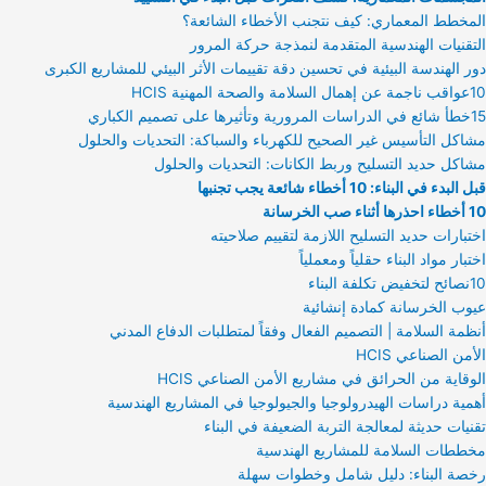
المخطط المعماري: كيف نتجنب الأخطاء الشائعة؟
التقنيات الهندسية المتقدمة لنمذجة حركة المرور
دور الهندسة البيئية في تحسين دقة تقييمات الأثر البيئي للمشاريع الكبرى
10عواقب ناجمة عن إهمال السلامة والصحة المهنية HCIS
15خطأ شائع في الدراسات المرورية وتأثيرها على تصميم الكباري
مشاكل التأسيس غير الصحيح للكهرباء والسباكة: التحديات والحلول
مشاكل حديد التسليح وربط الكانات: التحديات والحلول
قبل البدء في البناء: 10 أخطاء شائعة يجب تجنبها
10 أخطاء احذرها أثناء صب الخرسانة
اختبارات حديد التسليح اللازمة لتقييم صلاحيته
اختبار مواد البناء حقلياً ومعملياً
10نصائح لتخفيض تكلفة البناء
عيوب الخرسانة كمادة إنشائية
أنظمة السلامة | التصميم الفعال وفقاً لمتطلبات الدفاع المدني
الأمن الصناعي HCIS
الوقاية من الحرائق في مشاريع الأمن الصناعي HCIS
أهمية دراسات الهيدرولوجيا والجيولوجيا في المشاريع الهندسية
تقنيات حديثة لمعالجة التربة الضعيفة في البناء
مخططات السلامة للمشاريع الهندسية
رخصة البناء: دليل شامل وخطوات سهلة