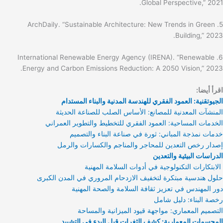
Global Perspective,” 2021.
5. ArchDaily. “Sustainable Architecture: New Trends in Green
Building,” 2023.
6. International Renewable Energy Agency (IRENA). “Renewable
Energy and Carbon Emissions Reduction: A 2050 Vision,” 2023.
اقرأ أيضا:
الجيوتقنية: العمود الفقري للهندسة المدنية والبناء المستدام
المنشآت المعدنية للمصانع: الأساس الصلب للصناعة الحديثة
الخدمات المساحية: العمود الفقري للتخطيط والتطوير العمراني
خدمات نمذجة المباني: ثورة في صناعة البناء والتصميم
إصدار رخص التعدين للمحاجر والمناجم والكسارات والرمل
الدراسات البيئية والتعدين
الابتكارات التكنولوجية في أدوات السلامة المهنية
حلول هندسية مبتكرة لتخفيف الازدحام المروري في المدن الكبرى
دور المهندس في تعزيز ثقافة السلامة والصحة المهنية
رخصة البناء: دليل شامل
التصميم المعماري: مواجهة قيود الميزانية والمساحة
المجسمات المعمارية: كشف الثغرات قبل البدء في التشييد