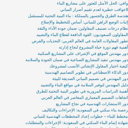
وافي: الحل الأمثل للعثور على مشاريع البناء
8عواقب خطيرة لعدم تقييم أضرار المباني
هندسة الطرق والجسور بالمملكة : بناء البنية التحتية للمستقبل
إثبات الوضع الراهن للمباني: أساس للتخطيط والإصلاح
نظام درجات تصنيف المقاولين: ضمان جودة الأداء والثقة
المقاولون السعوديون: القوة الدافعة لقطاع البناء والتشييد
تطور المقاولات العامة في العالم العربي: التحديات والفرص
أهمية فهم دورة حياة المشروع لنجاح إدارته
دور مهندس الموقع في الإشراف على المشاريع السكنية
دور مهندس تنفيذ المشاريع الصناعية في ضمان الجودة والسلامة
كيفية اختيار المقاول الإنشائي الأنسب لمشروعك
دور الذكاء الاصطناعي في تطوير التصاميم الهندسية
دور المهندس في تصميم المباني الصديقة للبيئة
دليل المهندس لتوفير السلامة في مواقع البناء والتشييد
أهمية الدراسات المرورية في تطوير البنية التحتية للطرق
اتجاهات التصميم المعماري المعاصر في العالم العربي
دور الاستشارات الهندسية في نجاح المشاريع
رخصة بناء سكني في السعودية: الإجراءات والتكاليف
مخطط للبناء – خطوات إعداد المخططات الهندسية للمباني
شهادة إتمام البناء السكني في السعودية: الإجراءات والمتطلبات