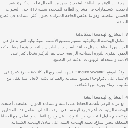
مع تزايد الاهتمام بالطاقة المتجددة، شهد هذا المجال تطورات كبيرة. فقد
ارتفعت الاستثمارات في مشاريع الطاقة المتجددة بنسبة 10% خلال السنوات
الخمس الماضية، وهو ما يعكس الحاجة المتزايدة لحلول أكثر استدامة في قطاع
الطاقة .
3. المشاريع الهندسية الميكانيكية:
تتناول الهندسة الميكانيكية تصميم وتصنيع الأنظمة الميكانيكية التي تدخل في
العديد من الصناعات مثل صناعة السيارات والطيران والتصنيع. هذه المشاريع تُعد
العمود الفقري للثورة الصناعية الرابعة، حيث يتم التركيز بشكل كبير على
الأتمتة واستخدام الروبوتات الذكية في التصنيع.
وفقًا لموقع “IndustryWeek “، تشهد المشاريع الميكانيكية طفرة كبيرة في
الاعتماد على تكنولوجيا التصنيع المضافة والطباعة ثلاثية الأبعاد، مما يقلل من
تكاليف الإنتاج ويزيد من الكفاءة .
4. المشاريع الهندسية البيئية:
مع تزايد الوعي بأهمية الحفاظ على البيئة واستدامة الموارد الطبيعية، أصبحت
الهندسة البيئية أحد أهم فروع الهندسة في الوقت الحالي. تتعامل هذه المشاريع
مع تصميم حلول للتخفيف من التلوث البيئي وإدارة النفايات والتعامل مع القضايا
المتعلقة بتغير المناخ. تعتمد الهندسة البيئية على مبادئ الهندسة الكيميائية