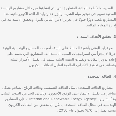
السدود والأنظمة المائية المتطورة التي يتم إنشاؤها من خلال مشاريع الهندسة
المدنية تسهم في توفير مياه الشرب والزراعة وتوليد الطاقة الكهرومائية. هذه
المشاريع تلعب دورًا حيويًا في تعزيز الأمن المائي للدول وتحقيق الاستدامة في
إدارة الموارد المائية.
3. تحقيق الأهداف البيئية :
مع تزايد الوعي بأهمية الحفاظ على البيئة، أصبحت المشاريع الهندسية البيئية
جزءًا لا يتجزأ من استراتيجيات التنمية المستدامة. المشاريع التي تعتمد على
إعادة تدوير النفايات وتقنيات التنقية البيئية تسهم في تقليل الأضرار البيئية
وتساعد في تحقيق الأهداف العالمية لتقليل انبعاثات الكربون.
4. الطاقة المتجددة :
مشاريع الطاقة المتجددة، مثل الطاقة الشمسية وطاقة الرياح، تساهم بشكل
مباشر في تقليل الاعتماد على الوقود الأحفوري وبالتالي الحد من التلوث البيئي.
وفقًا لتقرير “International Renewable Energy Agency “، فإن المشاريع
الهندسية في مجال الطاقة المتجددة يمكن أن تخفض من انبعاثات الكربون
بنسبة تصل إلى 70% بحلول عام 2050 .