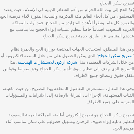
تصريح سكن الحجاج
يُعدّ الحج إلى بيت الله الحرام من أهم الشعائر الدينية في الإسلام، حيث يقصد
المسلمون من كل أنحاء العالم مكة المكرمة والمدينة المنورة لأداء فريضة الحج
والعمرة كل عام. ونظراً للأعداد المتزايدة من الحجاج، فقد أولت المملكة
العربية السعودية اهتماماً خاصاً بتنظيم عمليات إيواء الحجيج بما يتناسب مع
عددهم المتنامي عن طريق خدمة تصريح سكن الحجاج.
ومن هذا المنطلق، استحدثت الجهات المختصة بوزارة الحج والعمرة نظام
“
تصريح سكن الحجاج
” الذي يمكن الحصول علي من خلال المنصة الالكترونية أو
من خلال الشركات المعتمدة مثل
شركة اركون للاستشارات الهندسية
، هذا
التصريح الذي يهدف إلى تنظيم سوق تأجير سكن الحجاج وفق ضوابط وقوانين
تكفل حقوق ومصالح جميع الأطراف.
وفي هذا المقال، سنستعرض التفاصيل المتعلقة بهذا التصريح من حيث ماهيته،
الفئات المستهدفة، الإجراءات، المزايا، بالإضافة إلى الالتزامات والمسؤوليات
المترتبة على جميع الأطراف.
تصريح سكن الحجاج هو تصريح إلكتروني أطلقته المملكة العربية السعودية
لتنظيم عملية إيواء ضيوف الرحمن وتسهيل حصولهم على سكن مناسب أثناء
موسم الحج.