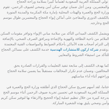
تولي المملكة العربية السعودية اهتماماً كبيراً بسلامة وراحة الحجاج
والمعتمرين. ومن أجل ضمان توفير سكن آمن وصحي لضيوف الرحمن، تقوم
وزارة الحج والعمرة والهيئات المحلية بإمارة مكة المكرمة والمدينة المنورة
بالكشف الدوري والمفاجئ على أماكن إيواء الحجاج والمعتمرين طوال موسم
الحج وخارجه.
ويشمل الكشف الميداني التأكد من سلامة مباني الإيواء وتوافر مقومات السكن
الملائم من ناحية النظافة والتهوية والإضاءة ومرافق الصرف الصحي، بالإضافة
إلى التزام أصحاب هذه الأماكن بأحكام الضوابط والمواصفات الفنية المعتمدة
،وتقدم
شركة اركون للاستشارات الهندسية
خدمة الكشف على مساكن الحجاج
للتأكد من استيفاء الشروط والمعايير.
كما يهدف الكشف إلى متابعة تنفيذ التعليمات والقرارات الصادرة بحق
المخالفين، وضمان عدم تكرار المخالفات مستقبلاً بما يضمن سلامة الحجاج
وراحتهم أثناء أداء مناسكهم.
ختاما، لقد أسهم تصريح سكن الحجاج الذي أطلقته وزارة الحج والعمرة في
المملكة العربية السعودية في تحسين تجربة ضيوف الرحمن أثناء موسم الحج
بدرجة كبيرة من خلال تنظيم عملية إيواء الحجيج والارتقاء بها لتوفير سكن كريم
وأمن وصحي يليق بهذه الشعيرة المباركة.