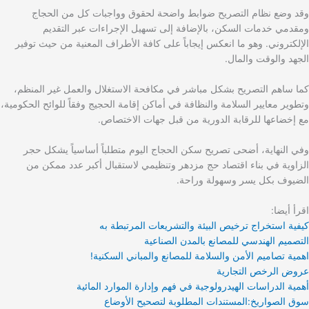
وقد وضع نظام التصريح ضوابط واضحة لحقوق وواجبات كل من الحجاج
ومقدمي خدمات السكن، بالإضافة إلى تسهيل الإجراءات عبر التقديم
الإلكتروني. وهو ما انعكس إيجاباً على كافة الأطراف المعنية من حيث توفير
الجهد والوقت والمال.
كما ساهم التصريح بشكل مباشر في مكافحة الاستغلال والعمل غير المنظم،
وتطوير معايير السلامة والنظافة في أماكن إقامة الحجيج وفقاً للوائح الحكومية،
مع إخضاعها للرقابة الدورية من قبل جهات الاختصاص.
وفي النهاية، أضحى تصريح سكن الحجاج اليوم متطلباً أساسياً يشكل حجر
الزاوية في بناء اقتصاد حج مزدهر وتنظيمي لاستقبال أكبر عدد ممكن من
الضيوف بكل يسر وسهولة وراحة.
اقرأ أيضا:
كيفية استخراج ترخيص البيئة والتشريعات المرتبطة به
التصميم الهندسي للمصانع بالمدن الصناعية
اهمية تصاميم الأمن والسلامة للمصانع والمباني السكنية!
عروض الرخص التجارية
أهمية الدراسات الهيدرولوجية في فهم وإدارة الموارد المائية
سوق الصواريخ:المستندات المطلوبة لتصحيح الأوضاع