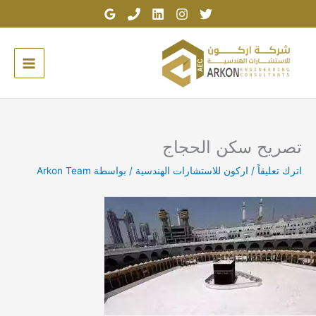
خطي
لى
لمحتوى
تصريح سكن الحجاج
اترك تعليقاً
/
اركون للاستشارات الهندسية
/ بواسطة
Arkon Team