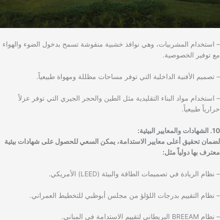
– استخدام المشربيات، وهي نوافذ خشبية منقوشة تسمح بدخول الضوء والهواء
مع توفير الخصوصية.
– تصميم الأفنية الداخلية التي توفر مساحات مظللة ومهواة طبيعياً.
– استخدام مواد البناء التقليدية مثل الطين والحجر الجيري التي توفر عزلاً
حرارياً طبيعياً.
10. الشهادات والمعايير البيئية:
لضمان تحقيق أعلى معايير الاستدامة، يمكن السعي للحصول على شهادات بيئية
معترف بها دولياً مثل:
– نظام الريادة في تصميمات الطاقة والبيئة (LEED) الأمريكي.
– نظام التقييم بدرجات اللؤلؤ من مجلس أبوظبي للتخطيط العمراني.
– نظام BREEAM البريطاني لتقييم الاستدامة في المباني.