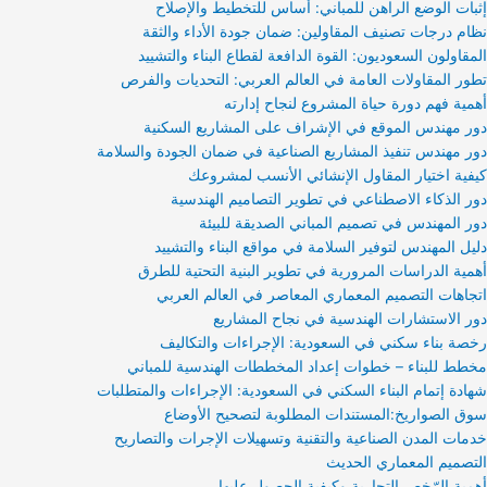
إثبات الوضع الراهن للمباني: أساس للتخطيط والإصلاح
نظام درجات تصنيف المقاولين: ضمان جودة الأداء والثقة
المقاولون السعوديون: القوة الدافعة لقطاع البناء والتشييد
تطور المقاولات العامة في العالم العربي: التحديات والفرص
أهمية فهم دورة حياة المشروع لنجاح إدارته
دور مهندس الموقع في الإشراف على المشاريع السكنية
دور مهندس تنفيذ المشاريع الصناعية في ضمان الجودة والسلامة
كيفية اختيار المقاول الإنشائي الأنسب لمشروعك
دور الذكاء الاصطناعي في تطوير التصاميم الهندسية
دور المهندس في تصميم المباني الصديقة للبيئة
دليل المهندس لتوفير السلامة في مواقع البناء والتشييد
أهمية الدراسات المرورية في تطوير البنية التحتية للطرق
اتجاهات التصميم المعماري المعاصر في العالم العربي
دور الاستشارات الهندسية في نجاح المشاريع
رخصة بناء سكني في السعودية: الإجراءات والتكاليف
مخطط للبناء – خطوات إعداد المخططات الهندسية للمباني
شهادة إتمام البناء السكني في السعودية: الإجراءات والمتطلبات
سوق الصواريخ:المستندات المطلوبة لتصحيح الأوضاع
خدمات المدن الصناعية والتقنية وتسهيلات الإجرات والتصاريح
التصميم المعماري الحديث
أهمية الرّخص التجارية وكيفية الحصول عليها