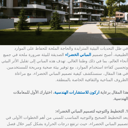
في ظل التحديات البيئية المتزايدة والحاجة الملحة للحفاظ على الموارد
الطبيعية، أصبح تصميم
المباني الخضراء
الصديقة للبيئة ضرورة ملحة في جميع
أنحاء العالم، بما في ذلك وطننا الغالي. تهدف هذه المباني إلى تقليل الأثر البيئي
وتحسين كفاءة استخدام الموارد، مع توفير بيئة صحية ومريحة للمستخدمين.
في هذا المقال، سنستكشف كيفية تصميم المباني الخضراء، مع مراعاة
الظروف المناخية والثقافية الخاصة بالمنطقة.
هذا المقال برعاية
اركون للاستشارات الهندسية
، اختيارك الأول للمعاملات
الهندسية.
1. التخطيط والتوجيه لتصميم المباني الخضراء:
يعد التخطيط الصحيح والتوجيه المناسب للمبنى من أهم الخطوات الأولى في
تصميم المباني الخضراء، حيث ترتفع درجات الحرارة بشكل كبير خلال فصل