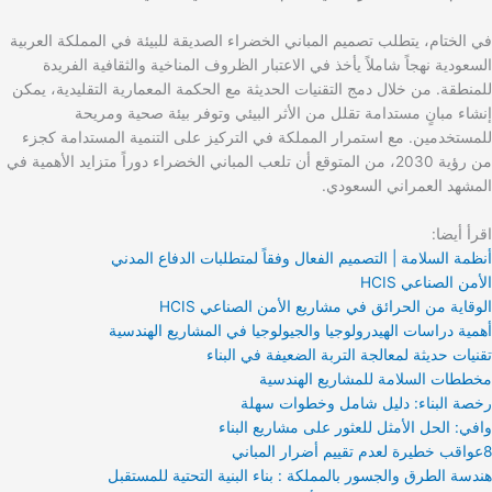
في الختام، يتطلب تصميم المباني الخضراء الصديقة للبيئة في المملكة العربية
السعودية نهجاً شاملاً يأخذ في الاعتبار الظروف المناخية والثقافية الفريدة
للمنطقة. من خلال دمج التقنيات الحديثة مع الحكمة المعمارية التقليدية، يمكن
إنشاء مبانٍ مستدامة تقلل من الأثر البيئي وتوفر بيئة صحية ومريحة
للمستخدمين. مع استمرار المملكة في التركيز على التنمية المستدامة كجزء
من رؤية 2030، من المتوقع أن تلعب المباني الخضراء دوراً متزايد الأهمية في
المشهد العمراني السعودي.
اقرأ أيضا:
أنظمة السلامة | التصميم الفعال وفقاً لمتطلبات الدفاع المدني
الأمن الصناعي HCIS
الوقاية من الحرائق في مشاريع الأمن الصناعي HCIS
أهمية دراسات الهيدرولوجيا والجيولوجيا في المشاريع الهندسية
تقنيات حديثة لمعالجة التربة الضعيفة في البناء
مخططات السلامة للمشاريع الهندسية
رخصة البناء: دليل شامل وخطوات سهلة
وافي: الحل الأمثل للعثور على مشاريع البناء
8عواقب خطيرة لعدم تقييم أضرار المباني
هندسة الطرق والجسور بالمملكة : بناء البنية التحتية للمستقبل