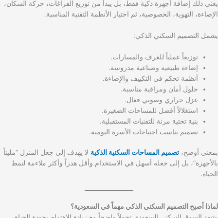
يعني ذلك إضافة أجهزة ذكية فقط، بل يبدأ من توزيع الفراغات، حركة السكان،
الإضاءة، التهوية، الخصوصية، ثم اختيار الأنظمة التقنية المناسبة.
يشمل التصميم السكني الذكي:
توزيعاً عملياً للغرف والمسارات.
إضاءة طبيعية وصناعية مدروسة.
أنظمة تحكم في التكييف والإضاءة.
حلول أمان ومراقبة مناسبة.
عزل حراري وصوتي فعال.
استغلالاً أفضل للمساحات الصغيرة.
بنية تحتية مرنة للتقنيات المستقبلية.
تصميم يناسب احتياجات الأسرة اليومية.
بمعنى أوضح،
تصميم المساحات السكنية الذكية
لا يهدف إلى جعل المنزل “مليئاً
بالأجهزة”، بل إلى جعله أسهل في الاستخدام وأقل هدراً وأكثر ملاءمة لنمط
الحياة.
لماذا أصبح التصميم السكني الذكي مهماً في السعودية؟
يشهد السوق السكني السعودي تحولاً واضحاً مع زيادة الاهتمام بجودة الحياة،