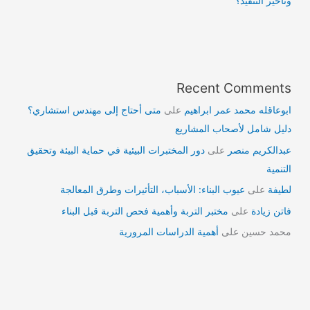
وتأخير التنفيذ؟
Recent Comments
ابوعاقله محمد عمر ابراهيم
على
متى أحتاج إلى مهندس استشاري؟
دليل شامل لأصحاب المشاريع
عبدالكريم منصر
على
دور المختبرات البيئية في حماية البيئة وتحقيق
التنمية
لطيفة
على
عيوب البناء: الأسباب، التأثيرات وطرق المعالجة
فاتن زيادة
على
مختبر التربة وأهمية فحص التربة قبل البناء
محمد حسين
على
أهمية الدراسات المرورية