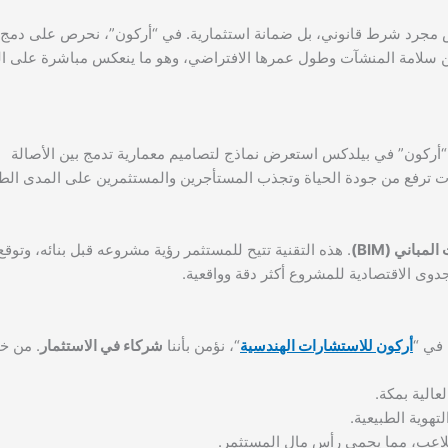
مجرد شرط قانوني، بل ضمانة استثمارية. في “أركون”، نحرص على دمج م
من سلامة المنشآت وطول عمرها الافتراضي، وهو ما ينعكس مباشرة على ال
اح “أركون” في بيلدكس استعرض نماذج لتصاميم معمارية تدمج بين الأصالة
حات ترفع من جودة الحياة وتجذب المستأجرين والمستثمرين على المدى الط
مباني (BIM)
. هذه التقنية تتيح للمستثمر رؤية مشروعه قبل بنائه، وتوقع
في “
أركون للاستشارات الهندسية
“، نؤمن بأننا
شركاء في الاستثمار
. من خل
عالية بمكة.
تهوية الطبيعية.
لاعب، مما يحمي رأس مال المستثمر.