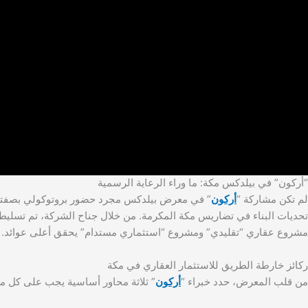
“أركون” في بيلدكس مكة: ما وراء الرعاية الرسمية
لم تكن مشاركة “
أركون
” في معرض بيلدكس مجرد حضور بروتوكولي بصفتها 
تحديات البناء في تضاريس مكة المكرمة. من خلال جناح الشركة، تم تسلي
مشروع عقاري “تقليدي” ومشروع “استثماري مستدام” يحقق أعلى عوائد.
ركائز خارطة الطريق للاستثمار العقاري في مكة
من قلب المعرض، حدد خبراء “
أركون
” ثلاثة محاور أساسية يجب على كل مس