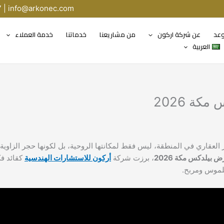
7 |
info@arkonec.com
وعد
عن شركة اركون
من مشاريعنا
خدماتنا
خدمة العملاء
العربية
ة 2026
 العقاري في المنطقة، ليس فقط لمكانتها الروحية، بل لكونها حجر الزاوية
 بيلدكس مكة 2026
، برزت شركة
أركون للاستشارات الهندسية
كقائد ف
لموس ومربح.