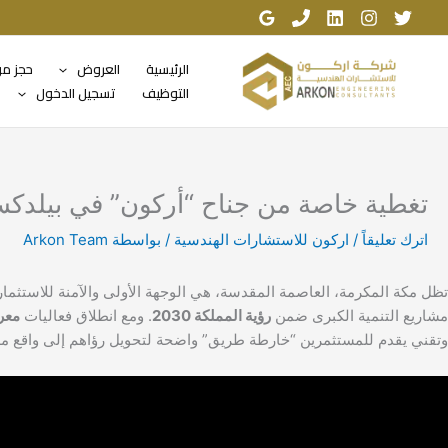
خطي
لى
لمحتوى
الرئيسية
العروض
حجز م
التوظيف
تسجيل الدخول
تغطية خاصة من جناح “أركون” في بيلدكس مك
اترك تعليقاً
/
اركون للاستشارات الهندسية
/ بواسطة
Arkon Team
تظل مكة المكرمة، العاصمة المقدسة، هي الوجهة الأولى والآمنة للاستثمار
مشاريع التنمية الكبرى ضمن
رؤية المملكة 2030
. ومع انطلاق فعاليات
معرض
وتقني يقدم للمستثمرين “خارطة طريق” واضحة لتحويل رؤاهم إلى واقع م