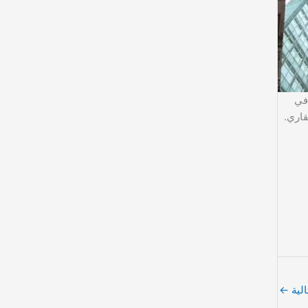
 في
اري.
الية
←