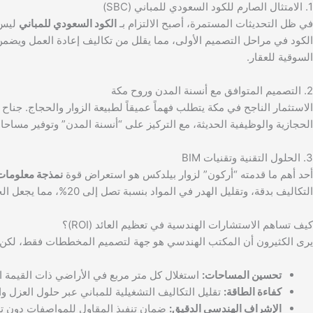
1. الامتثال الصارم للكود السعودي للمباني (SBC)
في ظل التحديثات المستمرة، أصبح الالتزام بـ
الكود السعودي للمباني
ليس 
الكود في مراحل التصميم الأولى، مما يقلل من تكاليف إعادة العمل ويض
السوقية للعقار.
2. التصميم المتوافق مع أنسنة المدن وروح مكة
الاستثمار الناجح في مكة يتطلب فهماً عميقاً لطبيعة الزوار والحجاج. جن
الحجازية والوظيفية الحديثة، مع التركيز على “أنسنة المدن” وتوفير مسا
3. الحلول التقنية وتقنيات BIM
أحد أهم ما قدمته “أركون” لزوار بيلدكس هو استعراض قوة
نمذجة معلومات ال
التكاليف بدقة، وتقليل الهدر في المواد بنسبة تصل إلى 20%، مما يجعل الجدوى الاقتصادية للمشروع أكثر دقة وواقعية.
كيف تساهم الاستشارات الهندسية في تعظيم العائد (ROI)؟
يرى الكثيرون أن المكتب الهندسي هو جهة لتصميم المخططات فقط، لكن 
تحسين المساحات:
استغلال كل متر مربع في الأراضي ذات القيمة ال
كفاءة الطاقة:
تقليل التكاليف التشغيلية للمباني عبر حلول العزل وال
الإشراف الهندسي الدقيق:
ضمان تنفيذ المقاول للمواصفات دون ت