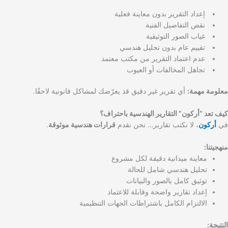
إعداد التقرير بدون معاينة فعلية
نقص التفاصيل الفنية
غياب الصور التوثيقية
تقييم عام بدون تحليل هندسي
عدم اعتماد التقرير من مكتب معتمد
تجاهل المخالفات أو العيوب
معلومة مهمة:
أي تقرير غير دقيق قد يعرّضك لمشاكل قانونية لاحقًا.
كيف تعد “أركون” التقارير الهندسية باحتراف؟
في
أركون
، لا نكتب تقارير… نحن نقدم
قرارات هندسية موثوقة
.
منهجيتنا:
معاينة ميدانية دقيقة لكل مشروع
تحليل هندسي شامل للحالة
توثيق كامل بالصور والبيانات
إعداد تقارير واضحة وقابلة للاعتماد
الالتزام الكامل باشتراطات الجهات التنظيمية
النتيجة: