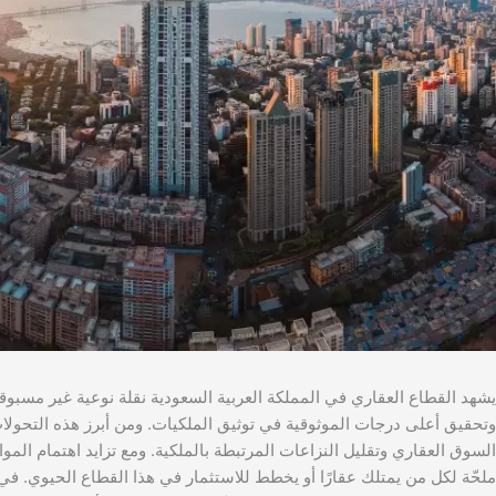
يشهد القطاع العقاري في المملكة العربية السعودية نقلة نوعية غير مسبوقة
وتحقيق أعلى درجات الموثوقية في توثيق الملكيات. ومن أبرز هذه التحولات
السوق العقاري وتقليل النزاعات المرتبطة بالملكية. ومع تزايد اهتمام ا
ملحّة لكل من يمتلك عقارًا أو يخطط للاستثمار في هذا القطاع الحيوي. في 