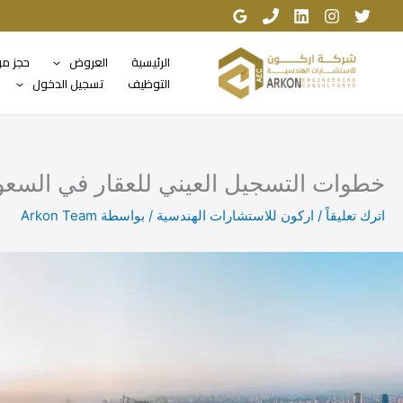
خطي
لى
لمحتوى
الرئيسية
العروض
حجز م
التوظيف
تسجيل الدخول
خطوات التسجيل العيني للعقار في السعو
اترك تعليقاً
/
اركون للاستشارات الهندسية
/ بواسطة
Arkon Team