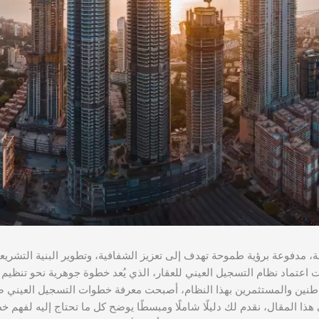
، مدفوعة برؤية طموحة تهدف إلى تعزيز الشفافية، وتطوير البنية التشريعي
 اعتماد نظام التسجيل العيني للعقار، الذي يُعد خطوة جوهرية نحو تنظيم
لمواطنين والمستثمرين بهذا النظام، أصبحت معرفة خطوات التسجيل العيني 
هذا المقال، نقدم لك دليلًا شاملًا ومبسطًا يوضح كل ما تحتاج إليه لفهم 