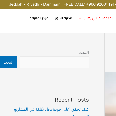
Jeddah • Riyadh • Dammam | FREE CALL: +966 92001491
نمذجة المباني (BIM)
مكتبة الصور
مركز المعرفة
البحث
البحث
Recent Posts
كيف تحقق أعلى جودة بأقل تكلفة في المشاريع