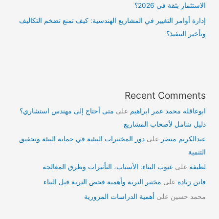
الاستثمار بثقة في 2026؟
إدارة أوامر التغيير في المشاريع الهندسية: كيف تمنع تضخم التكاليف
وتأخير التنفيذ؟
Recent Comments
ابوعاقله محمد عمر ابراهيم
على
متى أحتاج إلى مهندس استشاري؟
دليل شامل لأصحاب المشاريع
عبدالكريم منصر
على
دور المختبرات البيئية في حماية البيئة وتحقيق
التنمية
لطيفة
على
عيوب البناء: الأسباب، التأثيرات وطرق المعالجة
فاتن زيادة
على
مختبر التربة وأهمية فحص التربة قبل البناء
محمد حسين
على
أهمية الدراسات المرورية