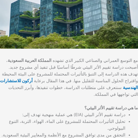
مع التوسع العمراني والصناعي الكبير الذي تشهده
المملكة العربية السعودية
،
أصبحت دراسة تقييم الأثر البيئي شرطًا أساسيًا قبل تنفيذ أي مشروع جديد.
تهدف هذه الدراسة إلى التنبؤ بالتأثيرات المحتملة للمشروع على البيئة المحيطة
واقتراح الحلول المناسبة للتقليل منها. في هذا المقال برعاية
أركون للاستشارات
الهندسية
سنتعرف على متطلبات الدراسة، خطوات تنفيذها، وأبرز التحديات
التي تواجهها في المملكة.
ما هي دراسة تقييم الأثر البيئي؟
دراسة تقييم الأثر البيئي (EIA) هي عملية منهجية تهدف إلى:
تحليل التأثيرات المحتملة للمشروع على الماء، الهواء، التربة، التنوع
البيولوجي.
التحقق من مدى توافق المشروع مع الأنظمة والمعايير البيئية السعودية.