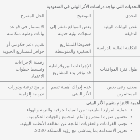
التحديات التي تواجه دراسات الأثر البيئي في السعودية
التحدي
التوضيح
الحل المقترح
نقص البيانات البيئية
بعض المواقع تفتقر إلى
الاستثمار في قواعد
الدقيقة
سجلات بيئية حديثة
بيانات وطنية متكاملة
خصوصًا للمشاريع
تقديم دعم حكومي أو
التكلفة العالية للدراسة
الصغيرة والمتوسطة
حوافز للمشاريع الحيوية
رقمنة الإجراءات
الإجراءات البيروقراطية
طول فترة الموافقات
وتبسيط خطوات
قد تؤخر بدء المشاريع
الاعتماد
ضعف وعي بعض
عدم إدراك أهمية تقييم
برامج توعية ودورات
المستثمرين
الأثر البيئي
تدريبية إلزامية
أهمية الالتزام بتقييم الأثر البيئي
حماية الموارد الطبيعية: من المياه الجوفية والتربة والهواء.
تحسين صورة المشروع أمام المجتمع والجهات الحكومية.
تجنب الغرامات والعقوبات الناتجة عن مخالفة الأنظمة البيئية.
تعزيز الاستدامة بما يتماشى مع رؤية المملكة 2030.