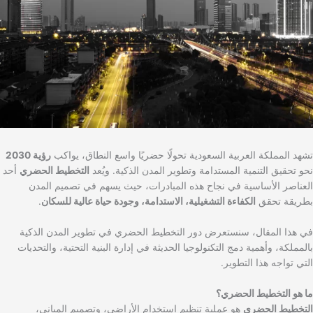
تشهد المملكة العربية السعودية تحولًا حضريًا واسع النطاق، يواكب
رؤية 2030
نحو تحقيق التنمية المستدامة وتطوير المدن الذكية. ويُعد
التخطيط الحضري
أحد
العناصر الأساسية في نجاح هذه المبادرات، حيث يسهم في تصميم المدن
بطريقة تحقق
الكفاءة التشغيلية، الاستدامة، وجودة حياة عالية للسكان
.
في هذا المقال، سنستعرض دور التخطيط الحضري في تطوير المدن الذكية
بالمملكة، وأهمية دمج التكنولوجيا الحديثة في إدارة البنية التحتية، والتحديات
التي تواجه هذا التطوير.
ما هو التخطيط الحضري؟
التخطيط الحضري
هو عملية تنظيم استخدام الأراضي، وتصميم المباني،