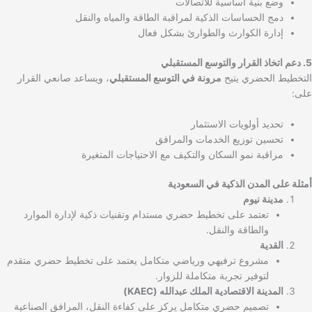
وضع بنية أساسية للاتصالات
دمج الحساسات الذكية لمراقبة الطاقة والمياه والنقل
إدارة الكوارث والطوارئ بشكل فعال
5. دعم اتخاذ القرار والتوسع المستقبلي
التخطيط الحضري يتيح
مرونة في التوسع المستقبلي
، ويساعد صانعي القرار
على:
تحديد أولويات الاستثمار
تحسين توزيع الخدمات والمرافق
مراقبة نمو السكان والتكيف مع الاحتياجات المتغيرة
أمثلة على المدن الذكية في السعودية
مدينة نيوم
تعتمد على تخطيط حضري مستدام وتقنيات ذكية لإدارة الموارد
والطاقة والنقل.
القدية
مشروع ترفيهي ورياضي متكامل يعتمد على تخطيط حضري متقدم
لتوفير تجربة متكاملة للزوار.
المدينة الاقتصادية الملك عبدالله (KAEC)
تصميم حضري متكامل يركز على كفاءة النقل، المرافق الصناعية