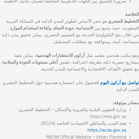
ضرورة التنسيق بين الجهات الحكومية المختلفة لضمان تكامل الأنظمة.
الخلاصة
التخطيط الحضري
هو حجر الأساس لتطوير المدن الذكية في المملكة العربية
السعودية، حيث يجمع بين
الاستدامة، جودة الحياة، وكفاءة استخدام الموارد
.
من خلال دمج التكنولوجيا الحديثة مع التصميم الحضري، يمكن تحقيق مدن ذكية
مستدامة، آمنة، ومتوافقة مع متطلبات المستقبل.
ومع مكتب هندسي معتمد مثل
أركون للاستشارات الهندسية
، يمكن تنفيذ
مشاريع حضرية ذكية بطريقة احترافية، تضمن
أعلى مستويات الجودة والسلامة
،
مع تحقيق الأهداف الاقتصادية والاجتماعية للمدن الحديثة.
تواصل مع أركون اليوم
للحصول على استشارة هندسية حول التخطيط الحضري
للمدن الذكية.
مصادر موثوقة:
وزارة الشؤون البلدية والقروية والإسكان – التخطيط الحضري:
https://moi.gov.sa
هيئة المدن والمناطق الاقتصادية الخاصة (ECZA):
https://ecza.gov.sa
NEOM Official Website – Urban Planning: