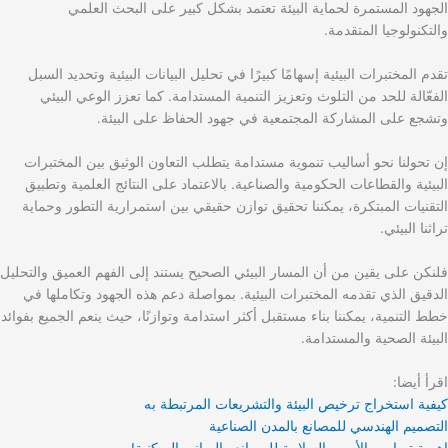
الجهود المستمرة لحماية البيئة تعتمد بشكل كبير على البحث العلمي
والتكنولوجيا المتقدمة.
تقدم المختبرات البيئية إسهامًا كبيرًا في تحليل البيانات البيئية وتحديد السبل
الفعّالة للحد من التلوث وتعزيز التنمية المستدامة. كما تعزز الوعي البيئي
وتشجع على المشاركة المجتمعية في جهود الحفاظ على البيئة.
إن تحولنا نحو أساليب تنموية مستدامة يتطلب التعاون الوثيق بين المختبرات
البيئية والقطاعات الحكومية والصناعية. بالاعتماد على النتائج العلمية وتطبيق
التقنيات المبتكرة، يمكننا تحقيق توازن حقيقي بين استمرارية التطور وحماية
تراثنا البيئي.
فلنكن على يقين من أن المسار البيئي الصحيح يستند إلى الفهم العميق والتحليل
الدقيق الذي تقدمه المختبرات البيئية. بمواصلة دعم هذه الجهود وتكاملها في
خطط التنمية، يمكننا بناء مستقبل أكثر استدامة وتوازنًا، حيث ينعم الجميع بفوائد
البيئة الصحية والمستدامة.
اقرأ أيضا:
كيفية استخراج ترخيص البيئة والتشريعات المرتبطة به
التصميم الهندسي للمصانع بالمدن الصناعية
اهمية تصاميم الأمن والسلامة للمصانع والمباني السكنية!