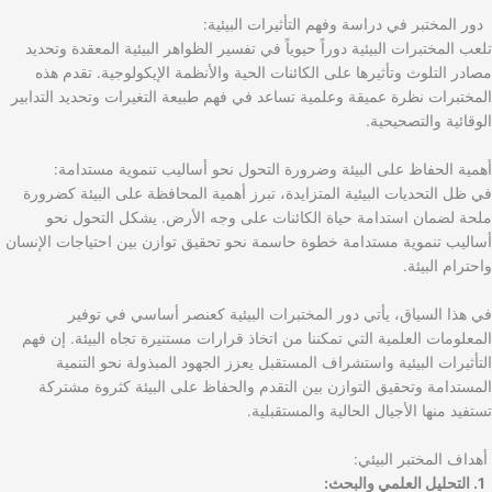
دور المختبر في دراسة وفهم التأثيرات البيئية:
تلعب المختبرات البيئية دوراً حيوياً في تفسير الظواهر البيئية المعقدة وتحديد
مصادر التلوث وتأثيرها على الكائنات الحية والأنظمة الإيكولوجية. تقدم هذه
المختبرات نظرة عميقة وعلمية تساعد في فهم طبيعة التغيرات وتحديد التدابير
الوقائية والتصحيحية.
أهمية الحفاظ على البيئة وضرورة التحول نحو أساليب تنموية مستدامة:
في ظل التحديات البيئية المتزايدة، تبرز أهمية المحافظة على البيئة كضرورة
ملحة لضمان استدامة حياة الكائنات على وجه الأرض. يشكل التحول نحو
أساليب تنموية مستدامة خطوة حاسمة نحو تحقيق توازن بين احتياجات الإنسان
واحترام البيئة.
في هذا السياق، يأتي دور المختبرات البيئية كعنصر أساسي في توفير
المعلومات العلمية التي تمكننا من اتخاذ قرارات مستنيرة تجاه البيئة. إن فهم
التأثيرات البيئية واستشراف المستقبل يعزز الجهود المبذولة نحو التنمية
المستدامة وتحقيق التوازن بين التقدم والحفاظ على البيئة كثروة مشتركة
تستفيد منها الأجيال الحالية والمستقبلية.
أهداف المختبر البيئي:
1. التحليل العلمي والبحث: