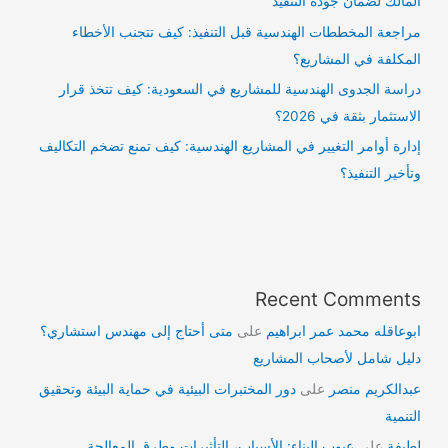
المالك لضمان جودة التنفيذ
مراجعة المخططات الهندسية قبل التنفيذ: كيف تتجنب الأخطاء
المكلفة في المشاريع؟
دراسة الجدوى الهندسية للمشاريع في السعودية: كيف تتخذ قرار
الاستثمار بثقة في 2026؟
إدارة أوامر التغيير في المشاريع الهندسية: كيف تمنع تضخم التكاليف
وتأخير التنفيذ؟
Recent Comments
ابوعاقله محمد عمر ابراهيم
على
متى أحتاج إلى مهندس استشاري؟
دليل شامل لأصحاب المشاريع
عبدالكريم منصر
على
دور المختبرات البيئية في حماية البيئة وتحقيق
التنمية
لطيفة
على
عيوب البناء: الأسباب، التأثيرات وطرق المعالجة