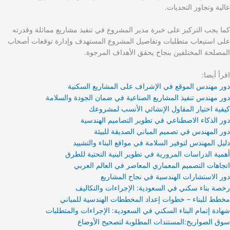
عالية وتجاوز التحديات.
كما يجب التركيز على خبرة مدير المشروع في تنفيذ مشاريع مماثلة وقدرته
على استيعاب متطلبات وتفاصيل المشروع المستهدف وإدارة توقعات أصحاب
المصلحة المختلفين بنجاح يحقق الأهداف المرجوة.
اقرأ أيضا:
دور مهندس الموقع في الإشراف على المشاريع السكنية
دور مهندس تنفيذ المشاريع الصناعية في ضمان الجودة والسلامة
كيفية اختيار المقاول الإنشائي الأنسب لمشروعك
دور الذكاء الاصطناعي في تطوير التصاميم الهندسية
دور المهندس في تصميم المباني الصديقة للبيئة
دليل المهندس لتوفير السلامة في مواقع البناء والتشييد
أهمية الدراسات المرورية في تطوير البنية التحتية للطرق
اتجاهات التصميم المعماري المعاصر في العالم العربي
دور الاستشارات الهندسية في نجاح المشاريع
رخصة بناء سكني في السعودية: الإجراءات والتكاليف
مخطط للبناء – خطوات إعداد المخططات الهندسية للمباني
شهادة إتمام البناء السكني في السعودية: الإجراءات والمتطلبات
سوق الصواريخ:المستندات المطلوبة لتصحيح الأوضاع