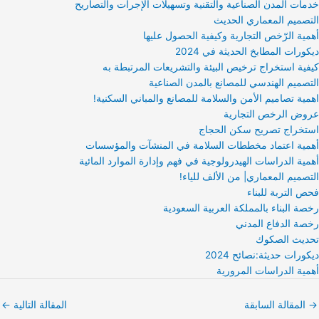
خدمات المدن الصناعية والتقنية وتسهيلات الإجرات والتصاريح
التصميم المعماري الحديث
أهمية الرّخص التجارية وكيفية الحصول عليها
ديكورات المطابخ الحديثة في 2024
كيفية استخراج ترخيص البيئة والتشريعات المرتبطة به
التصميم الهندسي للمصانع بالمدن الصناعية
اهمية تصاميم الأمن والسلامة للمصانع والمباني السكنية!
عروض الرخص التجارية
استخراج تصريح سكن الحجاج
أهمية اعتماد مخططات السلامة في المنشآت والمؤسسات
أهمية الدراسات الهيدرولوجية في فهم وإدارة الموارد المائية
التصميم المعماري| من الألف للياء!
فحص التربة للبناء
رخصة البناء بالمملكة العربية السعودية
رخصة الدفاع المدني
تحديث الصكوك
ديكورات حديثة:نصائح 2024
أهمية الدراسات المرورية
→
المقالة السابقة
المقالة التالية
←