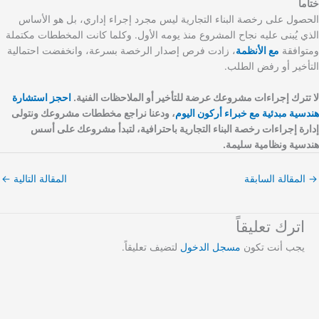
ختاماً
الحصول على رخصة البناء التجارية ليس مجرد إجراء إداري، بل هو الأساس
الذي يُبنى عليه نجاح المشروع منذ يومه الأول. وكلما كانت المخططات مكتملة
ومتوافقة
مع الأنظمة
، زادت فرص إصدار الرخصة بسرعة، وانخفضت احتمالية
التأخير أو رفض الطلب.
لا تترك إجراءات مشروعك عرضة للتأخير أو الملاحظات الفنية.
احجز استشارة
هندسية مبدئية مع خبراء أركون اليوم
، ودعنا نراجع مخططات مشروعك ونتولى
إدارة إجراءات رخصة البناء التجارية باحترافية، لتبدأ مشروعك على أسس
هندسية ونظامية سليمة.
→
المقالة السابقة
المقالة التالية
←
اترك تعليقاً
يجب أنت تكون
مسجل الدخول
لتضيف تعليقاً.