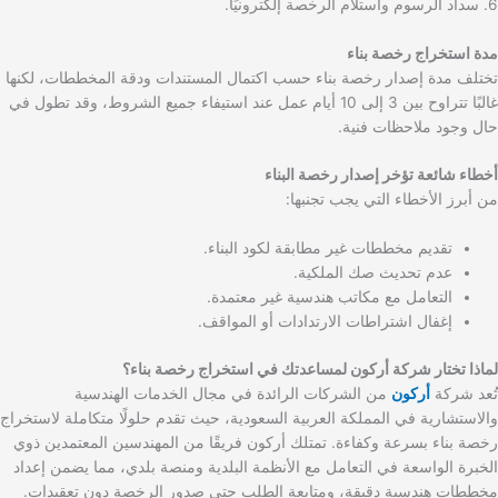
6. سداد الرسوم واستلام الرخصة إلكترونيًا.
مدة استخراج رخصة بناء
تختلف مدة إصدار رخصة بناء حسب اكتمال المستندات ودقة المخططات، لكنها
غالبًا تتراوح بين 3 إلى 10 أيام عمل عند استيفاء جميع الشروط، وقد تطول في
حال وجود ملاحظات فنية.
أخطاء شائعة تؤخر إصدار رخصة البناء
من أبرز الأخطاء التي يجب تجنبها:
تقديم مخططات غير مطابقة لكود البناء.
عدم تحديث صك الملكية.
التعامل مع مكاتب هندسية غير معتمدة.
إغفال اشتراطات الارتدادات أو المواقف.
لماذا تختار شركة أركون لمساعدتك في استخراج رخصة بناء؟
تُعد شركة
أركون
من الشركات الرائدة في مجال الخدمات الهندسية
والاستشارية في المملكة العربية السعودية، حيث تقدم حلولًا متكاملة لاستخراج
رخصة بناء بسرعة وكفاءة. تمتلك أركون فريقًا من المهندسين المعتمدين ذوي
الخبرة الواسعة في التعامل مع الأنظمة البلدية ومنصة بلدي، مما يضمن إعداد
مخططات هندسية دقيقة، ومتابعة الطلب حتى صدور الرخصة دون تعقيدات.