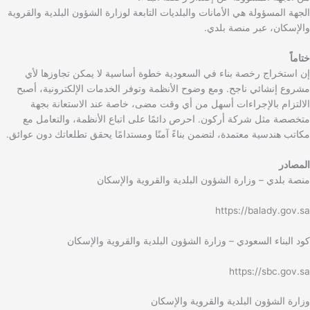
الجهة المسؤولة هي الأمانات والبلديات التابعة لوزارة الشؤون البلدية والقروية
والإسكان، عبر منصة بلدي.
ختاماً
إن استخراج رخصة بناء في السعودية خطوة أساسية لا يمكن تجاوزها لأي
مشروع إنشائي ناجح. ومع وضوح الأنظمة وتوفر الخدمات الإلكترونية، أصبح
الالتزام بالإجراءات أسهل من أي وقت مضى، خاصة عند الاستعانة بجهة
متخصصة مثل شركة أركون. احرص دائمًا على اتباع الأنظمة، والتعامل مع
مكاتب هندسية معتمدة، لتضمن بناءً آمنًا ومستدامًا يحقق تطلعاتك دون عوائق.
المصادر
منصة بلدي – وزارة الشؤون البلدية والقروية والإسكان
https://balady.gov.sa
كود البناء السعودي – وزارة الشؤون البلدية والقروية والإسكان
https://sbc.gov.sa
وزارة الشؤون البلدية والقروية والإسكان