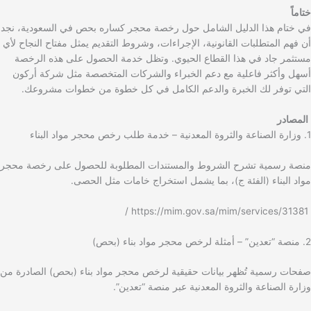
ختاماً
في ختام هذا الدليل الشامل حول رخصة محجر كساره بحص في السعودية، نجد
أن فهم المتطلبات القانونية، الإجراءات، وشروط التقديم يمثل مفتاح النجاح لأي
مستثمر جاد في هذا القطاع الحيوي. وتظل خدمة الحصول على هذه الرخصة
أسهل وأكثر فاعلية مع دعم الخبراء والشركات المتخصصة مثل شركة أركون
التي توفر لك الخبرة والدعم الكامل في كل خطوة من خطوات مشروعك.
المصادر
1. وزارة الصناعة والثروة المعدنية – خدمة طلب رخص محجر مواد البناء
منصة رسمية تشرح الشروط والمستندات المطلوبة للحصول على رخصة محجر
مواد البناء (الفئة ج)، بما يشمل استخراج خامات مثل الحصى.
https://mim.gov.sa/mim/services/31381 /
2. منصة “تعدين” – أمثلة لرخص محجر مواد بناء (بحص)
صفحات رسمية تُظهر بيانات حقيقية لرخص محجر مواد بناء (بحص) الصادرة من
وزارة الصناعة والثروة المعدنية عبر منصة “تعدين”.