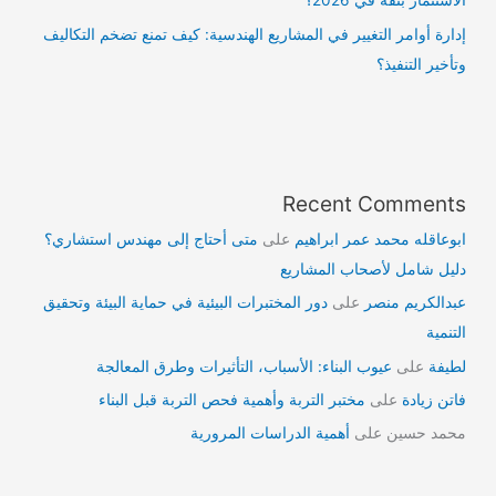
الاستثمار بثقة في 2026؟
إدارة أوامر التغيير في المشاريع الهندسية: كيف تمنع تضخم التكاليف
وتأخير التنفيذ؟
Recent Comments
ابوعاقله محمد عمر ابراهيم
على
متى أحتاج إلى مهندس استشاري؟
دليل شامل لأصحاب المشاريع
عبدالكريم منصر
على
دور المختبرات البيئية في حماية البيئة وتحقيق
التنمية
لطيفة
على
عيوب البناء: الأسباب، التأثيرات وطرق المعالجة
فاتن زيادة
على
مختبر التربة وأهمية فحص التربة قبل البناء
محمد حسين
على
أهمية الدراسات المرورية