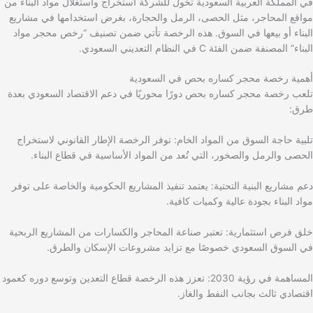
في المملكة العربية السعودية تخول للشركة استخراج واستغلال مواد البناء من
مواقع المحاجر، مثل الحصى، الرمل والحجارة، بغرض استخدامها في مشاريع
البناء أو بيعها في السوق. هذه الرخصة تأتي ضمن تصنيف “رخص محجر مواد
البناء” المصنفة ضمن الفئة C في النظام التعديني السعودي.
أهمية رخصة محجر كساره بحص في السعودية
تلعب رخصة محجر كساره بحص دورًا محوريًا في دعم الاقتصاد السعودي بعدة
طرق:
تلبية حاجة السوق من المواد الخام: توفر الرخصة الإطار القانوني لاستخراج
الحصى والرمل والصخور، التي تُعد من المواد الأساسية في قطاع البناء.
دعم مشاريع البنية التحتية: يعتمد تنفيذ المشاريع الحكومية والخاصة على توفر
مواد البناء بجودة عالية وكميات كافية.
خلق فرص استثمارية: تعتبر صناعة المحاجر والكسارات من المشاريع الربحية
في السوق السعودي خصوصًا مع تزايد مشروعات الإسكان والطرق.
المساهمة في رؤية 2030: تعزز هذه الرخصة قطاع التعدين وتوسع دوره كعمود
اقتصادي ثالث بجانب النفط والغاز.