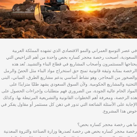
في عصر التوسع العمراني والنمو الاقتصادي الذي تشهده المملكة العربية
السعودية، أصبحت رخصة محجر كساره بحص واحدة من أهم التراخيص التي
يحتاجها المستثمرون وأصحاب المشاريع في قطاع البناء والتشييد. تُعد هذه
الرخصة بمثابة وثيقة قانونية تمنح حق استخراج مواد البناء مثل الحصّ والرمل
والصخور من المحاجر، وهو نشاط أساسي يدعم مشاريع الطرق، المباني، البنى
التحتية والمشاريع الحكومية. ولأن السوق السعودي يشهد طلبًا متزايدًا على
المواد الخام عالية الجودة، من الضروري فهم متطلبات وإجراءات الحصول على
هذه الرخصة، ومعرفة أهم الخطوات القانونية والتشريعية المرتبطة بها، وكذلك
الإجابة على الأسئلة الشائعة التي تدور في ذهن كل مستثمر أو مقاول يفكر في
خوض هذا المشروع.
ما هي رخصة محجر كساره بحص؟
رخصة محجر كساره بحص هي رخصة تُصدرها وزارة الصناعة والثروة المعدنية