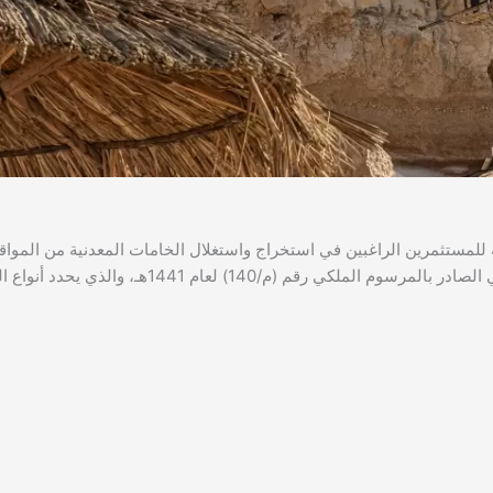
 للمستثمرين الراغبين في استخراج واستغلال الخامات المعدنية من المواق
المحددة داخل أراضي المملكة. وينظم هذه العملية نظام الاستثمار التعديني الصادر بالمرسوم الملكي رقم (م/140) لعام 