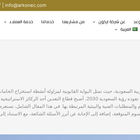
7 |
info@arkonec.com
وعد
عن شركة اركون
من مشاريعنا
خدماتنا
خدمة العملاء
العربية
ية السعودية، حيث تمثل البوابة القانونية لمزاولة أنشطة استخراج الخاما
المعدنية وفق الأطر النظامية المعتمدة. ومع التحول الاقتصادي الكبير الذي تقوده رؤية السعودية 2030، أصبح قطاع التعدين أحد الركائز ال
لمتطلبات الفنية والبيئية المرتبطة بها. في هذا المقال الشامل، نستعر
المتوقعة، إضافة إلى الإجابة عن أبرز الأسئلة الشائعة، مع الاستناد إلى