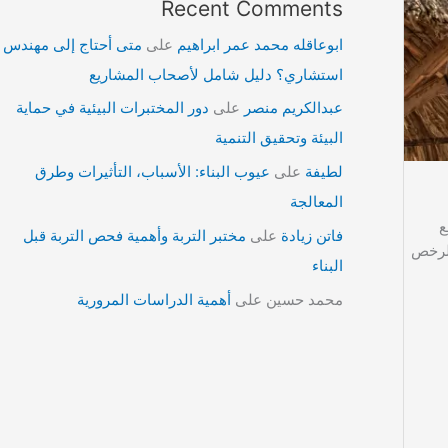
Recent Comments
ابوعاقله محمد عمر ابراهيم
على
متى أحتاج إلى مهندس
استشاري؟ دليل شامل لأصحاب المشاريع
عبدالكريم منصر
على
دور المختبرات البيئية في حماية
البيئة وتحقيق التنمية
لطيفة
على
عيوب البناء: الأسباب، التأثيرات وطرق
المعالجة
ع
فاتن زيادة
على
مختبر التربة وأهمية فحص التربة قبل
1441هـ، والذي يحدد أنواع الرخص
البناء
محمد حسين
على
أهمية الدراسات المرورية