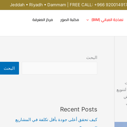
Jeddah • Riyadh • Dammam | FREE CALL: +966 92001491
نمذجة المباني (BIM)
مكتبة الصور
مركز المعرفة
البحث
البحث
ت
استراتيجية لتنويع
ض
Recent Posts
كيف تحقق أعلى جودة بأقل تكلفة في المشاريع