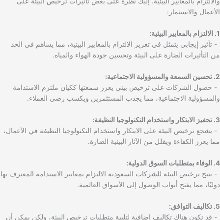
والالتزام بالمعايير البيئية. إليك نظرة على بعض تأثيرات ترخيص البيئة على
الأعمال والاستثمار:
1. الالتزام بالمعايير البيئية:
- تأثير إيجابي يتمثل في تعزيز الالتزام بالمعايير البيئية، مما يساهم في الحد
من التأثيرات الضارة على البيئة وتحسين جودة الهواء والمياه.
2. تحسين السمعة والمسؤولية الاجتماعية:
- حصول الشركات على ترخيص بيئي يعزز سمعتها ككيان ملتزم الاستدامة
والمسؤولية الاجتماعية، مما يجذب المستثمرين ويكسب رضى العملاء.
3. تحفيز الابتكار واستخدام التكنولوجيا النظيفة:
- يشجع ترخيص البيئة على الابتكار واستخدام التكنولوجيا النظيفة في الأعمال،
مما يعزز الكفاءة ويقلل من الآثار البيئية الضارة.
4. الوفاء بمتطلبات السوق الدولية:
- يتيح ترخيص البيئة للشركات السعودية الالتزام بمعايير الاستدامة المعترف بها
دوليًا، مما يفتح أبواب الوصول إلى الأسواق العالمية.
5. تكاليف التوافق:
- قد تكون هناك تكاليف إضافية لتلبية متطلبات ترخيص البيئة، ولكن يمكن أن