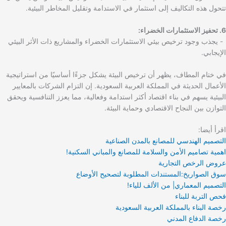
تتحول هذه التكاليف إلى استثمار في الاستدامة وتقليل المخاطر البيئية.
6. تحفيز الاستثمارات الخضراء:
- يجذب وجود ترخيص بيئي الاستثمارات الخضراء والمشاريع ذات الأثر البيئي
الإيجابي.
في ختام المطاف، يظهر أن ترخيص البيئة يشكل جزءًا أساسيًا من استراتيجية
الأعمال الحديثة في المملكة العربية السعودية. إن التزام الشركات بالمعايير
البيئية يسهم في بناء اقتصاد أكثر استدامة وفعالية، مما يعزز التنافسية ويحقق
التوازن بين النجاح الاقتصادي وحماية البيئة.
اقرأ أيضا:
التصميم الهندسي للمصانع بالمدن الصناعية
اهمية تصاميم الأمن والسلامة للمصانع والمباني السكنية!
عروض الرخص التجارية
سوق الصواريخ:المستندات المطلوبة لتصحيح الأوضاع
التصميم المعماري| من الألف للياء!
فحص التربة للبناء
رخصة البناء بالمملكة العربية السعودية
رخصة الدفاع المدني