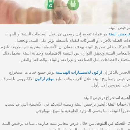
ترخيص البيئة
ترخيص البيئة
هو عملية تقديم إذن رسمي من قبل السلطات البيئية أو الجهات
ذات الصلة للأفراد أو الشركات للقيام بأنشطة تؤثر على البيئة. وتحصل
الشركات على تصريح البيئة بهدف ضمان أن الأنشطة البشرية تتم بطريقة تلتزم
بالمعايير البيئية وتحقق التوازن بين التنمية الاقتصادية وحماية البيئة. يشمل ذلك
مختلف القطاعات مثل الصناعة، والزراعة، والبناء، والطاقة، والنقل.
الجدير بالذكر إن
اركون للاستشارات الهندسية
توفر جميع خدمات استخراج
تراخيص وتصاريح البيئة خلال أقرب وقت ،تابع
موقع اركون
الالكتروني ،للتعرف
على العروض أول بأول.
أهمية استخراج ترخيص البيئة
1.
حماية البيئة:
يُعتبر ترخيص البيئة وسيلة للتحكم في الأنشطة التي قد تسبب
ضرراً للبيئة، مما يحمي الموارد الطبيعية والتنوع البيولوجي.
2.
التحكم في التلوث:
من خلال فرض معايير بيئية صارمة، يساعد ترخيص البيئة
في الحد من انبعاثات الملوثات والمخلفات الضارة.