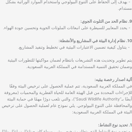
- يهدف إلى الحفاظ على التنوع البيولوجي واستخدام الموارد الوراثية بشكل
مستدام.
9. نظام الحد من التلوث الجوي:
- يحدد المعايير للسيطرة على انبعاثات الملوثات الجوية وتحسين جودة الهواء.
10. نظام إدارة البيئة في المشاريع والأنشطة:
- يتناول كيفية تضمين الاعتبارات البيئية في تخطيط وتنفيذ المشاريع.
يتم تطوير وتحديث هذه التشريعات بانتظام لضمان مواكبتها للتطورات البيئية
وضمان تحقيق التنمية المستدامة في المملكة العربية السعودية.
آلية اصدار رخصة بيئيه:
في المملكة العربية السعودية، تتم عملية الحصول على ترخيص البيئة وفقًا
للإجراءات المحددة من قبل الهيئة العامة للحياة الفطرية والمحميات (معروفة
أيضًا بـ”Saudi Wildlife Authority”)، والتي تلعب دورًا مهمًا في حماية البيئة
والمحافظة على التنوع البيولوجي. يلي نموذج عام لعملية الحصول على ترخيص
البيئة في المملكة العربية السعودية:
1. تحديد نوع النشاط:
- تحديد نوع النشاط الذي يتطلب ترخيص بيئي، سواء كان صناعيًا، زراعيًا، بنائيًا،