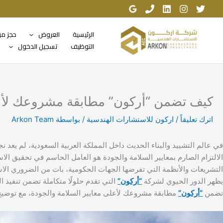
خطي
لى
لمحتوى
الرئيسية
العروض
حجز م
التوظيف
تسجيل الدخول
كيف تضمن “أركون” مطابقة مشروعك لأعل
اترك تعليقاً
/
اركون للاستشارات الهندسية
/ بواسطة
Arkon Team
في عالم التشييد والبناء الحديث داخل المملكة العربية السعودية، لم يعد
الالتزام الصارم بمعايير السلامة والجودة هو العامل الحاسم في تحقيق الاس
التشريعات والأنظمة التي تفرضها الجهات الحكومية، بات من الضروري الاست
يظهر الدور الحيوي لشركة
“أركون”
التي تقدم حلولًا متكاملة تضمن تنفيذ 
تضمن
“أركون”
مطابقة مشروعك لأعلى معايير السلامة والجودة، مع توضيح 