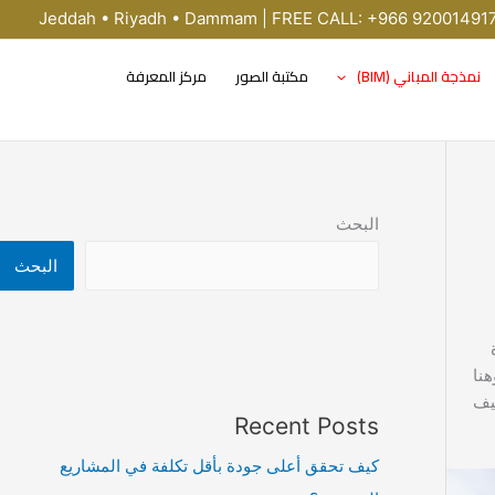
Jeddah • Riyadh • Dammam | FREE CALL: +966 92001491
نمذجة المباني (BIM)
مكتبة الصور
مركز المعرفة
البحث
البحث
نا
كيف
Recent Posts
كيف تحقق أعلى جودة بأقل تكلفة في المشاريع