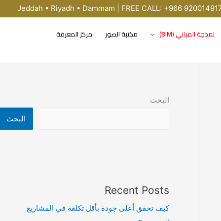
Jeddah • Riyadh • Dammam | FREE CALL: +966 92001491
نمذجة المباني (BIM)
مكتبة الصور
مركز المعرفة
البحث
البحث
Recent Posts
كيف تحقق أعلى جودة بأقل تكلفة في المشاريع