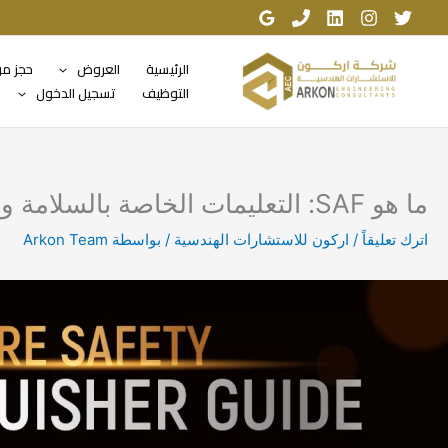
خطي
لى
لمحتوى
الرئيسية
العروض
حجز م
التوظيف
تسجيل الدخول
ما هو SAF: التعليمات الخاصة بالسلامة والحماية من الحرائق
اترك تعليقاً
/
اركون للاستشارات الهندسية
/ بواسطة
Arkon Team