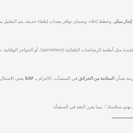
إنذار مبكر
، وخطط إخلاء، وضمان توافر معدات إطفاء حديثة، يتم التقليل 
الحرائق يمكن أن تؤدي إلى تدمير الممتلكات بشكل كامل. أنظمة الحماية الجيدة مثل أنظمة الرشاشات التلقائية (sprinklers)،
ارمة بشأن
السلامة من الحرائق
في المنشآت. الالتزام بـ
SAF
يعني الامتثال 
 نهتم بسلامتك”، مما يعزز الثقة في المنشأة.