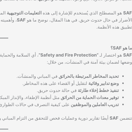
SAF
هو المصطلح الذي يُستخدم للإشارة إلى هذه
التعليمات التوجيهية
المت
الأضرار في حال حدوث حريق. في هذا المقال، نوضح ما هو
SAF
، وأهميته
تطبيق هذه الأنظمة.
ما هو SAF؟
SAF
هو اختصار لـ
“Safety and Fire Protection”
، أي السلامة والحماي
وضعها لضمان بيئة آمنة في المنشآت، من خلال:
تحديد المخاطر المرتبطة بالحرائق
في المباني والمنشآت.
وضع تدابير وقائية
لتقليل أو القضاء على هذه المخاطر.
تنفيذ خطط إخلاء طارئة
في حالة حدوث حريق.
توفير معدات الحماية من الحرائق
مثل أنظمة الإطفاء، والإنذار المبكر
تدريب العاملين والموظفين
على كيفية التصرف في حالات الطوارئ
تتضمن
SAF
أيضًا تقارير دورية وعمليات فحص للتحقق من التزام المباني و