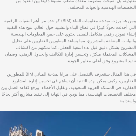
تقليدية، بل أصبحت منظومة معقدة تتطلب تنسيقًا دقيقًا بين العديد من
التخصصات الهندسية والجهات المختلفة.
ومن هنا برزت نمذجة معلومات البناء (BIM) كواحدة من أهم التقنيات الرقمية
التي أحدثت تحولًا كبيرًا في قطاع البناء والتشييد حول العالم. تتيح هذه التقنية
إنشاء نموذج رقمي متكامل للمبنى يحتوي على جميع المعلومات الهندسية
والبيانات المتعلقة بالمشروع، مما يساعد المطورين العقاريين على تحليل
المشروع بشكل دقيق قبل بدء التنفيذ الفعلي. كما تمكنهم من اكتشاف
المشكلات المحتملة مبكرًا، وتحسين إدارة التكاليف والجدول الزمني، وضمان
تنفيذ المشروع وفق أعلى معايير الجودة.
في هذا المقال سنتعرف بالتفصيل على مزايا نمذجة المباني BIM للمطورين
العقاريين، وكيف يمكن لهذه التقنية أن تساهم في تحسين إدارة المشاريع
العقارية في المملكة العربية السعودية، وتقليل الأخطاء، ورفع كفاءة العمل بين
مختلف التخصصات الهندسية، مما يؤدي في النهاية إلى تنفيذ مشاريع أكثر نجاحًا
واستدامة.