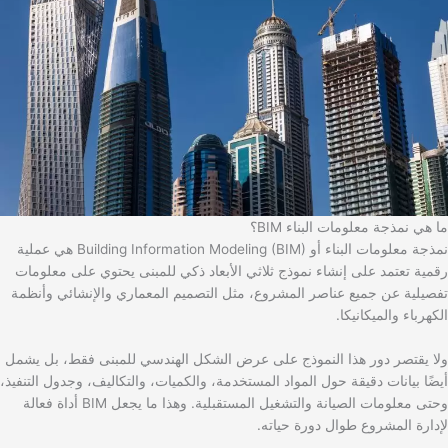
ما هي نمذجة معلومات البناء BIM؟
نمذجة معلومات البناء أو Building Information Modeling (BIM) هي عملية
رقمية تعتمد على إنشاء نموذج ثلاثي الأبعاد ذكي للمبنى يحتوي على معلومات
تفصيلية عن جميع عناصر المشروع، مثل التصميم المعماري والإنشائي وأنظمة
الكهرباء والميكانيكا.
ولا يقتصر دور هذا النموذج على عرض الشكل الهندسي للمبنى فقط، بل يشمل
أيضًا بيانات دقيقة حول المواد المستخدمة، والكميات، والتكاليف، وجدول التنفيذ،
وحتى معلومات الصيانة والتشغيل المستقبلية. وهذا ما يجعل BIM أداة فعالة
لإدارة المشروع طوال دورة حياته.