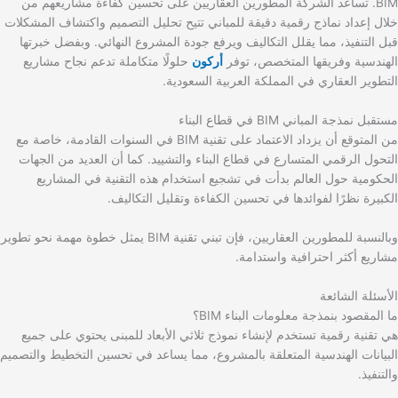
BIM. تساعد الشركة المطورين العقاريين على تحسين كفاءة مشاريعهم من
خلال إعداد نماذج رقمية دقيقة للمباني تتيح تحليل التصميم واكتشاف المشكلات
قبل التنفيذ، مما يقلل التكاليف ويرفع جودة المشروع النهائي. وبفضل خبرتها
الهندسية وفريقها المتخصص، توفر
أركون
حلولًا متكاملة تدعم نجاح مشاريع
التطوير العقاري في المملكة العربية السعودية.
مستقبل نمذجة المباني BIM في قطاع البناء
من المتوقع أن يزداد الاعتماد على تقنية BIM في السنوات القادمة، خاصة مع
التحول الرقمي المتسارع في قطاع البناء والتشييد. كما أن العديد من الجهات
الحكومية حول العالم بدأت في تشجيع استخدام هذه التقنية في المشاريع
الكبيرة نظرًا لفوائدها في تحسين الكفاءة وتقليل التكاليف.
وبالنسبة للمطورين العقاريين، فإن تبني تقنية BIM يمثل خطوة مهمة نحو تطوير
مشاريع أكثر احترافية واستدامة.
الأسئلة الشائعة
ما المقصود بنمذجة معلومات البناء BIM؟
هي تقنية رقمية تستخدم لإنشاء نموذج ثلاثي الأبعاد للمبنى يحتوي على جميع
البيانات الهندسية المتعلقة بالمشروع، مما يساعد في تحسين التخطيط والتصميم
والتنفيذ.