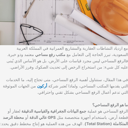
مع ازدياد النشاطات العقارية والمشاريع العمرانية في المملكة العربية
السعودية، تبرز الحاجة إلى التعامل مع
مكتب رفع مساحي
معتمد وذو خبرة.
فالرفع المساحي ليس مجرد قياسات على الأرض، بل هو الأساس الذي يُبنى
عليه كل شيء: من استخراج الرخص إلى تحديث الصكوك وفرز الأراضي.
في هذا المقال، سنتناول أهمية الرفع المساحي، متى تحتاج إليه، ما الخدمات
التي يقدمها المكتب المساحي، ولماذا تُعتبر شركة
أركون
من الجهات الموثوقة
التي تدعم أعمال الرفع المساحي بشكل تقني واحترافي.
ما هو الرفع المساحي؟
الرفع المساحي هو عملية
جمع البيانات الجغرافية والقياسية الدقيقة
لعقار أو
قطعة أرض، باستخدام أجهزة متخصصة مثل
GPS عالي الدقة
أو
محطة الرصد
المتكاملة (Total Station)
. الهدف من هذه العملية هو إنتاج مخطط دقيق يحدد: