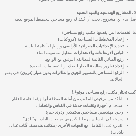
5. المشاريع الهندسية والبنية التحتية
قبل بدء أي مشروع، يجب أن يُنفذ له رفع مساحي لتخطيط الموقع بدقة.
ما الخدمات التي يقدمها مكتب رفع مساحي؟
إعداد المخططات المساحية (كروكيات)
.
تحديد الإحداثيات الجغرافية للأراضي
وربطها بأنظمة البلدية.
قياس الارتفاعات والانحدارات
لتحليل مناسيب البناء.
رفع المباني القائمة
لمطابقة التوثيق مع الواقع.
إعداد تقارير مطابقة العقار للصك
أو للتقسيمات الجديدة.
الرفع المساحي بالتصوير الجوي والطائرات بدون طيار (درون)
في بعض
الحالات.
كيف تختار مكتب رفع مساحي موثوق؟
التأكد من
ترخيص المكتب من أمانة المنطقة أو الهيئة العامة للعقار
.
استخدام
أجهزة وتقنيات حديثة في القياس والتحليل
.
وجود
مهندسين مساحيين معتمدين وذوي خبرة
.
سرعة في التسليم وربط إلكتروني بمنصات البلدية و”بلدي”.
القدرة على
التكامل مع الجهات الأخرى (مكاتب هندسية، كُتاب عدل،
بلديات)
.