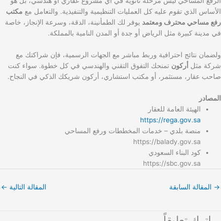
الرفع المساحي ليس مرحلة ثانوية في أي مشروع عقاري أو هندسي، بل هو
الأساس الذي تقوم عليه كل العمليات التنظيمية والتنفيذية. والتعامل مع
مكتب
رفع مساحي محترف ومعتمد
يوفر لك الطمأنينة، الدقة، وسرعة الإنجاز، خاصة
في مدينة كبيرة مثل الرياض أو جدة أو المدن النامية بالمملكة.
ولضمان نتائج احترافية وربط مباشر مع الجهات الرسمية، فإن شراكتك مع
شركة مثل
أركون
تمنحك التفوق التقني والهندسي في كل خطوة. سواء كنت
صاحب عقار، مستثمر، أو مكتب استشاري، أركون شريكك الذكي في النجاح.
المصادر
الهيئة العامة للعقار
https://rega.gov.sa
منصة بلدي – خدمات المخططات ورفع المساحي
https://balady.gov.sa
كود البناء السعودي
https://sbc.gov.sa
→
المقالة السابقة
المقالة التالية
←
اترك تعليقاً