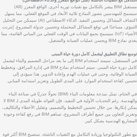
مستقبل BIM يبشر بالتكامل مع تقنيات ثورية أخرى. الواقع المعزز (AR)
سيسمح للمهندسين بتصور النماذج ثلاثية الأبعاد في الموقع الفعلي، مما يسهل
اكتشاف المشاكل وتحسين التنفيذ. الذكاء الاصطناعي (AI) سيمكن من التحليل
التنبؤي، مساعدًا في توقع المشاكل المحتملة وتحسين جدولة المشروع. إنترنت
الأشياء (IoT) سيسمح بجمع البيانات في الوقت الفعلي من المباني القائمة، مما
يغذي نماذج BIM ويحسن عمليات الصيانة والتشغيل.
توسع نطاق التطبيق ليشمل كامل دورة حياة المبنى
في المستقبل، سيمتد استخدام BIM إلى ما بعد مراحل التصميم والبناء ليشمل
كامل دورة حياة المبنى. سيتم استخدام نماذج BIM في إدارة المرافق، وتخطيط
الصيانة الوقائية، وحتى في عمليات الهدم وإعادة التدوير. هذا سيؤدي إلى
تحسين كفاءة استخدام الموارد على المدى الطويل وتعزيز استدامة المباني.
في الختام، تمثل نمذجة معلومات البناء (BIM) تحولًا جذريًا في صناعة البناء
والهندسة. رغم التحديات الأولية في التنفيذ، فإن الفوائد طويلة المدى لـ BIM لا
يمكن إنكارها. من خلال تحسين التخطيط والتصميم، وتقليل الأخطاء والتكاليف،
وتعزيز التعاون بين جميع أطراف المشروع، تساهم BIM في رفع كفاءة وجودة
المشاريع الهندسية بشكل كبير.
مع تطور التكنولوجيا وزيادة التكامل مع التقنيات الناشئة، ستصبح BIM أكثر قوة