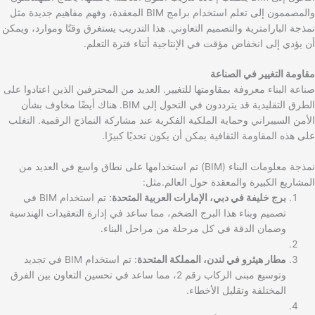
والمصممون إلى تعلم استخدام برامج BIM المعقدة، وفهم مفاهيم جديدة مثل
نمذجة البارامترية والتصميم التعاوني. هذا التدريب يستغرق وقتًا وموارد، ويمكن
أن يؤدي إلى انخفاض مؤقت في الإنتاجية أثناء فترة التعلم.
مقاومة التغيير في الصناعة
صناعة البناء معروفة بمقاومتها للتغيير. العديد من المحترفين الذين اعتادوا على
الطرق التقليدية قد يترددون في التحول إلى BIM. هناك أيضًا مخاوف بشأن
الأمن السيبراني وحماية الملكية الفكرية عند مشاركة النماذج الرقمية. التغلب
على هذه المقاومة الثقافية يمكن أن يكون تحديًا كبيرًا.
نمذجة معلومات البناء (BIM) تم استخدامها على نطاق واسع في العديد من
المشاريع الكبيرة والمعقدة حول العالم.مثل:
برج خليفة في دبي، الإمارات العربية المتحدة
: تم استخدام BIM في
تصميم وبناء هذا البرج الضخم، مما ساعد في إدارة التعقيدات الهندسية
وضمان الدقة في كل مرحلة من مراحل البناء.
مطار هيثرو في لندن، المملكة المتحدة
: تم استخدام BIM في تجديد
وتوسيع مبنى الركاب رقم 2، مما ساعد في تحسين التعاون بين الفرق
المختلفة وتقليل الأخطاء.