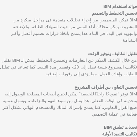
فوائد استخدام BIM
تحسين التخطيط والتصميم
BIM تمكن المصممين من إجراء تحليلات متقدمة في مراحل مبكرة من
المشروع. يمكن محاكاة أداء المبنى من حيث استهلاك الطاقة، والإضاءة،
والتهوية قبل البدء في البناء. هذا يسمح باتخاذ قرارات تصميم أفضل وأكثر
استدامة.
تقليل التكاليف وتوفير الوقت
من خلال الكشف المبكر عن التعارضات وتحسين التخطيط، يمكن لـ BIM تقليل
تكاليف المشروع بنسبة تصل إلى 20٪ وتقصير مدة التنفيذ. كما تساعد في تقليل
النفايات وإعادة العمل، مما يؤدي إلى وفورات إضافية.
تحسين التعاون بين أطراف المشروع
BIM توفر “نموذجًا واحدًا للحقيقة” يمكن لجميع أصحاب المصلحة الوصول إليه
وتحديثه في الوقت الفعلي. هذا يقلل من سوء الفهم والنزاعات، ويسهل عملية
صنع القرار التعاوني. كما يسمح بإشراك المالك والمستخدم النهائي بشكل أكثر
فعالية في عملية التصميم.
تحديات تطبيق BIM
تكاليف التنفيذ الأولية