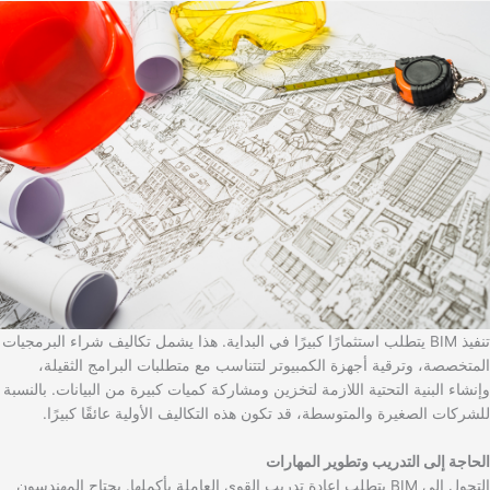
تنفيذ BIM يتطلب استثمارًا كبيرًا في البداية. هذا يشمل تكاليف شراء البرمجيات
المتخصصة، وترقية أجهزة الكمبيوتر لتتناسب مع متطلبات البرامج الثقيلة،
وإنشاء البنية التحتية اللازمة لتخزين ومشاركة كميات كبيرة من البيانات. بالنسبة
للشركات الصغيرة والمتوسطة، قد تكون هذه التكاليف الأولية عائقًا كبيرًا.
الحاجة إلى التدريب وتطوير المهارات
التحول إلى BIM يتطلب إعادة تدريب القوى العاملة بأكملها. يحتاج المهندسون