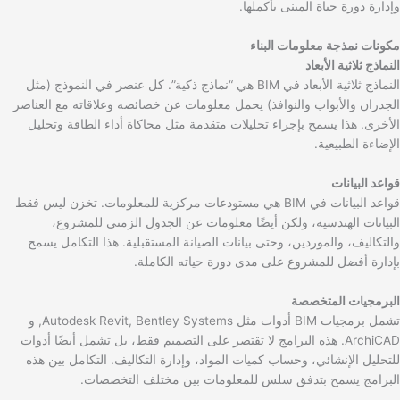
وإدارة دورة حياة المبنى بأكملها.
مكونات نمذجة معلومات البناء
النماذج ثلاثية الأبعاد
النماذج ثلاثية الأبعاد في BIM هي “نماذج ذكية”. كل عنصر في النموذج (مثل
الجدران والأبواب والنوافذ) يحمل معلومات عن خصائصه وعلاقاته مع العناصر
الأخرى. هذا يسمح بإجراء تحليلات متقدمة مثل محاكاة أداء الطاقة وتحليل
الإضاءة الطبيعية.
قواعد البيانات
قواعد البيانات في BIM هي مستودعات مركزية للمعلومات. تخزن ليس فقط
البيانات الهندسية، ولكن أيضًا معلومات عن الجدول الزمني للمشروع،
والتكاليف، والموردين، وحتى بيانات الصيانة المستقبلية. هذا التكامل يسمح
بإدارة أفضل للمشروع على مدى دورة حياته الكاملة.
البرمجيات المتخصصة
تشمل برمجيات BIM أدوات مثل Autodesk Revit, Bentley Systems, و
ArchiCAD. هذه البرامج لا تقتصر على التصميم فقط، بل تشمل أيضًا أدوات
للتحليل الإنشائي، وحساب كميات المواد، وإدارة التكاليف. التكامل بين هذه
البرامج يسمح بتدفق سلس للمعلومات بين مختلف التخصصات.