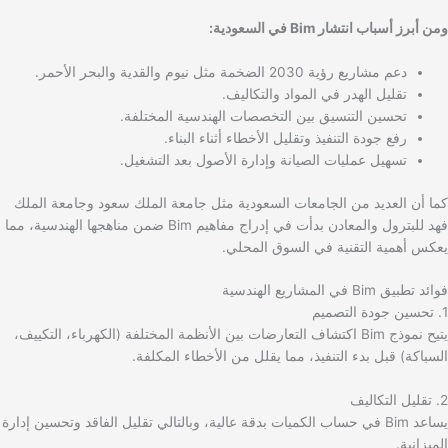
ومن أبرز أسباب انتشار Bim في السعودية:
دعم مشاريع رؤية 2030 الضخمة مثل نيوم والقدية والبحر الأحمر.
تقليل الهدر في المواد والتكاليف.
تحسين التنسيق بين التخصصات الهندسية المختلفة.
رفع جودة التنفيذ وتقليل الأخطاء أثناء البناء.
تسهيل عمليات الصيانة وإدارة الأصول بعد التشغيل.
كما أن العديد من الجامعات السعودية مثل جامعة الملك سعود وجامعة الملك
فهد للبترول والمعادن بدأت في إدراج مفاهيم Bim ضمن مناهجها الهندسية، مما
يعكس أهمية التقنية في السوق المحلي.
فوائد تطبيق Bim في المشاريع الهندسية
1. تحسين جودة التصميم
يتيح نموذج Bim اكتشاف التعارضات بين الأنظمة المختلفة (الكهرباء، التكييف،
السباكة) قبل بدء التنفيذ، مما يقلل من الأخطاء المكلفة.
2. تقليل التكاليف
يساعد Bim في حساب الكميات بدقة عالية، وبالتالي تقليل الفاقد وتحسين إدارة
الميزانية.