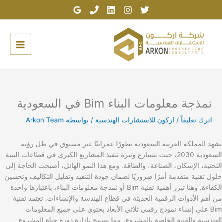
خطي
لى
لمحتوى
نمذجة معلومات البناء Bim في السعودية
اترك تعليقاً
/
اركون للاستشارات الهندسية
/ بواسطة
Arkon Team
تشهد المملكة العربية السعودية تطورًا عمرانيًا غير مسبوق في ظل رؤية
السعودية 2030، حيث تتسارع وتيرة تنفيذ المشاريع الكبرى في قطاعات البنية
التحتية، الإسكان، الصناعة، والطاقة. ومع هذا النمو الهائل، أصبحت الحاجة إلى
حلول تقنية متقدمة أمرًا ضروريًا لضمان جودة التنفيذ وتقليل التكاليف وتحسين
الكفاءة. وهنا تبرز أهمية تقنية Bim أو نمذجة معلومات البناء، باعتبارها واحدة
من أهم الأدوات الرقمية الحديثة في قطاع الهندسة والإنشاءات. تعتمد تقنية
Bim على إنشاء نموذج رقمي ثلاثي الأبعاد يحتوي على جميع المعلومات
الهندسية والفنية الخاصة بالمشروع، مما يسمح بإدارة دورة حياة المشروع