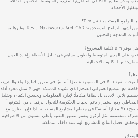
نعم، يمكن تطبيق Bim في المشاريع الصغيرة والمتوسطة لتحسين الكفاءة
وتقليل الأخطاء.
ما البرامج المستخدمة في Bim؟
من أشهر البرامج المستخدمة: Revit، Navisworks، ArchiCAD، وغيرها من
أدوات النمذجة والتحليل.
هل يوفر Bim تكلفة المشروع؟
نعم، على المدى المتوسط والطويل يساهم في تقليل الأخطاء وإعادة العمل،
مما يخفض التكاليف الإجمالية.
ختاماً
أصبحت تقنية Bim في السعودية عنصرًا أساسيًا في تطوير قطاع البناء والتشييد،
خاصة مع التوسع العمراني الضخم الذي تشهده المملكة. فهي لا تمثل مجرد أداة
تصميم ثلاثي الأبعاد، بل نظامًا متكاملًا لإدارة المعلومات وتحسين الكفاءة وتقليل
المخاطر. ومع استمرار دعم الجهات الحكومية للتحول الرقمي، من المتوقع أن
تصبح Bim معيارًا أساسيًا في معظم المشاريع المستقبلية. لذا فإن التعاون مع
شركة متخصصة مثل أركون يضمن تطبيق التقنية بأعلى مستوى من الاحترافية
وتحقيق أفضل النتائج للمشاريع الهندسية داخل المملكة.
المصادر