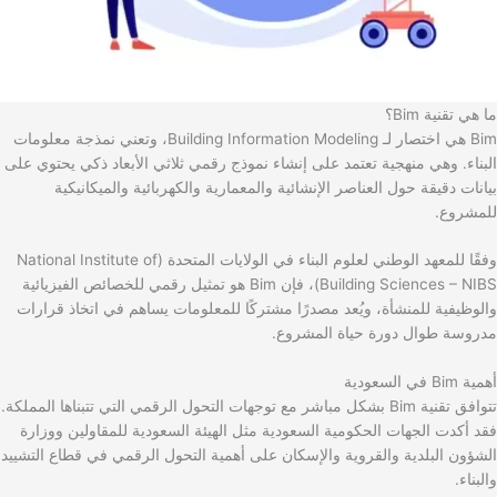
ما هي تقنية Bim؟
Bim هي اختصار لـ Building Information Modeling، وتعني نمذجة معلومات
البناء. وهي منهجية تعتمد على إنشاء نموذج رقمي ثلاثي الأبعاد ذكي يحتوي على
بيانات دقيقة حول العناصر الإنشائية والمعمارية والكهربائية والميكانيكية
للمشروع.
وفقًا للمعهد الوطني لعلوم البناء في الولايات المتحدة (National Institute of
Building Sciences – NIBS)، فإن Bim هو تمثيل رقمي للخصائص الفيزيائية
والوظيفية للمنشأة، ويُعد مصدرًا مشتركًا للمعلومات يساهم في اتخاذ قرارات
مدروسة طوال دورة حياة المشروع.
أهمية Bim في السعودية
تتوافق تقنية Bim بشكل مباشر مع توجهات التحول الرقمي التي تتبناها المملكة.
فقد أكدت الجهات الحكومية السعودية مثل الهيئة السعودية للمقاولين ووزارة
الشؤون البلدية والقروية والإسكان على أهمية التحول الرقمي في قطاع التشييد
والبناء.