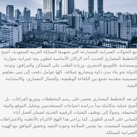
مع التحولات العمرانية المتسارعة التي تشهدها المملكة العربية السعودية، أصبح
التخطيط المعماري الحديث أحد الركائز الأساسية لتطوير بيئة عمرانية متوازنة
ومستدامة. فالتوسع الحضري، وزيادة الطلب على المساكن والمرافق، وتوجه
الدولة نحو بناء مدن ذكية ومشاريع عملاقة، كلها عوامل دفعت إلى تبني مفاهيم
تصميمية متقدمة تجمع بين الكفاءة الوظيفية، والجمال المعماري، والاستدامة
البيئية.
لم يعد التخطيط المعماري يقتصر على رسم المخططات وتوزيع الفراغات، بل
أصبح عملية متكاملة تبدأ بدراسة احتياجات المستخدمين وتحليل الموقع والبيئة
المحيطة، وصولًا إلى توظيف التقنيات الرقمية الحديثة لضمان أفضل أداء
للمباني على المدى الطويل. كما يراعي هذا النهج الالتزام بالأنظمة والاشتراطات
التنظيمية المعتمدة، بما يضمن السلامة وجودة التنفيذ وتحقيق التوافق مع الهوية
العمرانية للمملكة.