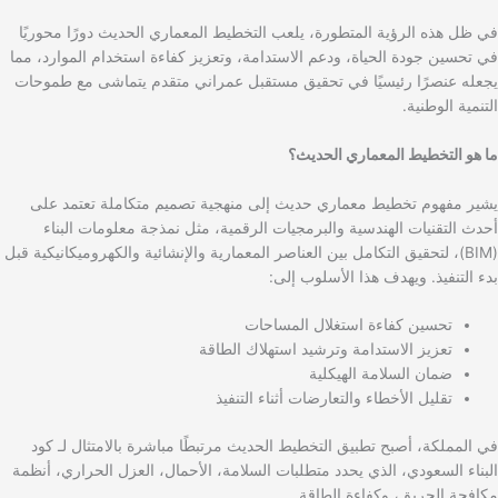
في ظل هذه الرؤية المتطورة، يلعب التخطيط المعماري الحديث دورًا محوريًا
في تحسين جودة الحياة، ودعم الاستدامة، وتعزيز كفاءة استخدام الموارد، مما
يجعله عنصرًا رئيسيًا في تحقيق مستقبل عمراني متقدم يتماشى مع طموحات
التنمية الوطنية.
ما هو التخطيط المعماري الحديث؟
يشير مفهوم تخطيط معماري حديث إلى منهجية تصميم متكاملة تعتمد على
أحدث التقنيات الهندسية والبرمجيات الرقمية، مثل نمذجة معلومات البناء
(BIM)، لتحقيق التكامل بين العناصر المعمارية والإنشائية والكهروميكانيكية قبل
بدء التنفيذ. ويهدف هذا الأسلوب إلى:
تحسين كفاءة استغلال المساحات
تعزيز الاستدامة وترشيد استهلاك الطاقة
ضمان السلامة الهيكلية
تقليل الأخطاء والتعارضات أثناء التنفيذ
في المملكة، أصبح تطبيق التخطيط الحديث مرتبطًا مباشرة بالامتثال لـ كود
البناء السعودي، الذي يحدد متطلبات السلامة، الأحمال، العزل الحراري، أنظمة
مكافحة الحريق، وكفاءة الطاقة.