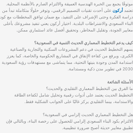
موثوقًا يجمع بين الخبرة الهندسية العميقة والالتزام الصارم بالأنظمة المحلية.
تعتمد
أركون
على أحدث تقنيات التصميم الرقمي، وتوفر حلولًا متكاملة تبدأ من
دراسة الفكرة وحتى الإشراف على التنفيذ، مع ضمان توافق المخططات مع كود
البناء السعودي والاشتراطات البلدية. اختيار أركون يعني تنفيذ مشروعك بأعلى
معايير الجودة، وتقليل المخاطر، وتحقيق أفضل عائد استثماري ممكن.
كيف يدعم التخطيط المعماري الحديث التنمية في السعودية؟
يسهم التخطيط الحديث في دعم المشروعات السكنية والتجارية والصناعية
الكبرى، ويرفع من كفاءة الإنفاق في المشاريع الحكومية والخاصة، كما يعزز
استدامة المدن وجودة بنيتها التحتية، مما يتماشى مع مستهدفات رؤية السعودية
2030 في تطوير مدن ذكية ومستدامة.
الأسئلة الشائعة
ما الفرق بين التخطيط المعماري التقليدي والحديث؟
التخطيط الحديث يعتمد على أدوات رقمية وتحليل شامل لكفاءة الطاقة
والاستدامة، بينما التقليدي يركز غالبًا على الجوانب الشكلية فقط.
هل التخطيط المعماري الحديث إلزامي في السعودية؟
الالتزام بكود البناء السعودي إلزامي للحصول على رخصة البناء، وبالتالي فإن
تطبيق معايير حديثة أصبح ضرورة تنظيمية.