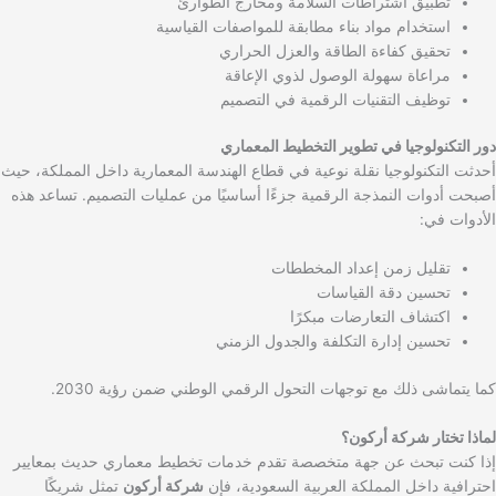
تطبيق اشتراطات السلامة ومخارج الطوارئ
استخدام مواد بناء مطابقة للمواصفات القياسية
تحقيق كفاءة الطاقة والعزل الحراري
مراعاة سهولة الوصول لذوي الإعاقة
توظيف التقنيات الرقمية في التصميم
دور التكنولوجيا في تطوير التخطيط المعماري
أحدثت التكنولوجيا نقلة نوعية في قطاع الهندسة المعمارية داخل المملكة، حيث
أصبحت أدوات النمذجة الرقمية جزءًا أساسيًا من عمليات التصميم. تساعد هذه
الأدوات في:
تقليل زمن إعداد المخططات
تحسين دقة القياسات
اكتشاف التعارضات مبكرًا
تحسين إدارة التكلفة والجدول الزمني
كما يتماشى ذلك مع توجهات التحول الرقمي الوطني ضمن رؤية 2030.
لماذا تختار شركة أركون؟
إذا كنت تبحث عن جهة متخصصة تقدم خدمات تخطيط معماري حديث بمعايير
احترافية داخل المملكة العربية السعودية، فإن
شركة أركون
تمثل شريكًا