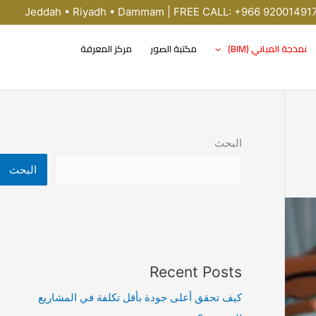
Jeddah • Riyadh • Dammam | FREE CALL: +966 92001491
نمذجة المباني (BIM)
مكتبة الصور
مركز المعرفة
البحث
البحث
Recent Posts
كيف تحقق أعلى جودة بأقل تكلفة في المشاريع