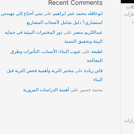
Recent Comments
لات
ابوعاقله محمد عمر ابراهيم
على
متى أحتاج إلى مهندس
ارات
ف
استشاري؟ دليل شامل لأصحاب المشاريع
عبدالكريم منصر
على
دور المختبرات البيئية في حماية
البيئة وتحقيق التنمية
لطيفة
على
عيوب البناء: الأسباب، التأثيرات وطرق
المعالجة
فاتن زيادة
على
مختبر التربة وأهمية فحص التربة قبل
البناء
محمد حسين
على
أهمية الدراسات المرورية
ارات