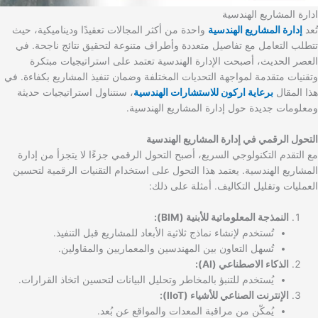
ادارة المشاريع الهندسية
تُعد
إدارة المشاريع الهندسية
واحدة من أكثر المجالات تعقيدًا وديناميكية، حيث
تتطلب التعامل مع تفاصيل متعددة وأطراف متنوعة لتحقيق نتائج ناجحة. في
العصر الحديث، أصبحت الإدارة الهندسية تعتمد على استراتيجيات مبتكرة
وتقنيات متقدمة لمواجهة التحديات المختلفة وضمان تنفيذ المشاريع بكفاءة. في
هذا المقال
برعاية اركون للاستشارات الهندسية
، سنتناول استراتيجيات حديثة
ومعلومات جديدة حول إدارة المشاريع الهندسية.
التحول الرقمي في إدارة المشاريع الهندسية
مع التقدم التكنولوجي السريع، أصبح التحول الرقمي جزءًا لا يتجزأ من إدارة
المشاريع الهندسية. يعتمد هذا التحول على استخدام التقنيات الرقمية لتحسين
العمليات وتقليل التكاليف. أمثلة على ذلك:
النمذجة المعلوماتية للأبنية (BIM):
تُستخدم لإنشاء نماذج ثلاثية الأبعاد للمشاريع قبل التنفيذ.
تُسهل التعاون بين المهندسين والمعماريين والمقاولين.
الذكاء الاصطناعي (AI):
يُستخدم للتنبؤ بالمخاطر وتحليل البيانات لتحسين اتخاذ القرارات.
الإنترنت الصناعي للأشياء (IIoT):
يُمكّن من مراقبة المعدات والمواقع عن بُعد.