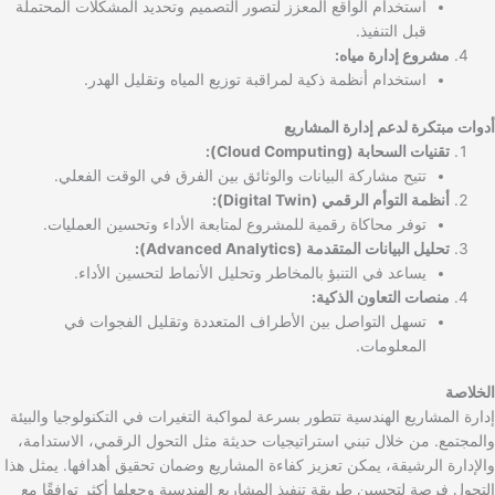
استخدام الواقع المعزز لتصور التصميم وتحديد المشكلات المحتملة
قبل التنفيذ.
مشروع إدارة مياه:
استخدام أنظمة ذكية لمراقبة توزيع المياه وتقليل الهدر.
أدوات مبتكرة لدعم إدارة المشاريع
تقنيات السحابة (Cloud Computing):
تتيح مشاركة البيانات والوثائق بين الفرق في الوقت الفعلي.
أنظمة التوأم الرقمي (Digital Twin):
توفر محاكاة رقمية للمشروع لمتابعة الأداء وتحسين العمليات.
تحليل البيانات المتقدمة (Advanced Analytics):
يساعد في التنبؤ بالمخاطر وتحليل الأنماط لتحسين الأداء.
منصات التعاون الذكية:
تسهل التواصل بين الأطراف المتعددة وتقليل الفجوات في
المعلومات.
الخلاصة
إدارة المشاريع الهندسية تتطور بسرعة لمواكبة التغيرات في التكنولوجيا والبيئة
والمجتمع. من خلال تبني استراتيجيات حديثة مثل التحول الرقمي، الاستدامة،
والإدارة الرشيقة، يمكن تعزيز كفاءة المشاريع وضمان تحقيق أهدافها. يمثل هذا
التحول فرصة لتحسين طريقة تنفيذ المشاريع الهندسية وجعلها أكثر توافقًا مع