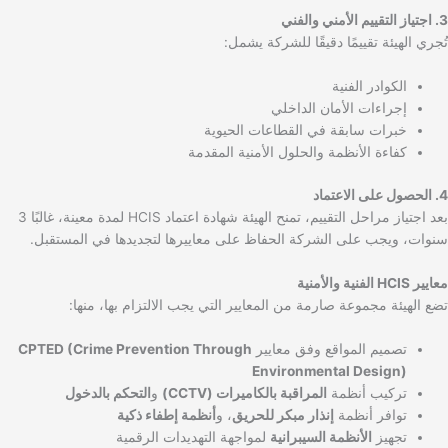
3. اجتياز التقييم الأمني والفني
تُجري الهيئة تقييمًا دقيقًا للشركة يشمل:
الكوادر الفنية
إجراءات الأمان الداخلي
خبرات سابقة في القطاعات الحيوية
كفاءة الأنظمة والحلول الأمنية المقدمة
4. الحصول على الاعتماد
بعد اجتياز مراحل التقييم، تمنح الهيئة شهادة اعتماد HCIS لمدة معينة، غالبًا 3
سنوات، ويجب على الشركة الحفاظ على معاييرها لتجديدها في المستقبل.
معايير HCIS الفنية والأمنية
تضع الهيئة مجموعة صارمة من المعايير التي يجب الالتزام بها، منها:
تصميم المواقع وفق معايير
CPTED (Crime Prevention Through
Environmental Design)
تركيب أنظمة
المراقبة بالكاميرات (CCTV)
و
التحكم بالدخول
توافر أنظمة
إنذار مبكر للحريق
، و
أنظمة إطفاء ذكية
تجهيز
الأنظمة السيبرانية
لمواجهة التهديدات الرقمية