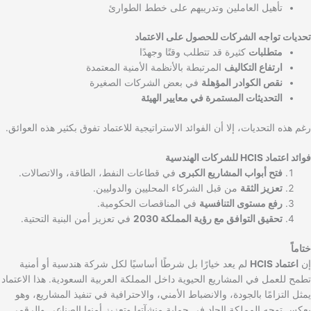
تأهيل العاملين وتدريبهم على خطط الطوارئ
تحديات تواجه الشركات للحصول على الاعتماد
متطلبات
كثيرة قد تتطلب وقتًا وجهدًا
ارتفاع التكاليف
المرتبطة بالأنظمة الأمنية المعتمدة
نقص الكوادر المؤهلة
في بعض الشركات الصغيرة
التحديثات المستمرة في معايير الهيئة
رغم هذه التحديات، إلا أن الفوائد الاستراتيجية للاعتماد تفوق بكثير هذه العوائق.
فوائد اعتماد HCIS للشركات الهندسية
فتح أبواب المشاريع الكبرى
في قطاعات النفط، الطاقة، والاتصالات.
تعزيز الثقة
من قبل الشركاء المحليين والدوليين.
رفع مستوى التنافسية
في المناقصات الحكومية.
تحقيق التوافق مع رؤية المملكة 2030
في تعزيز أمن البنية التحتية.
ختاماً
إن
اعتماد HCIS
لم يعد خيارًا بل شرطًا أساسيًا لكل شركة هندسية أو أمنية
تطمح للعمل في المشاريع الحيوية داخل المملكة العربية السعودية. هذا الاعتماد
يمثل التزامًا بالجودة، والانضباط الأمني، والاحترافية في تنفيذ المشاريع، وهو
يعكس توجه المملكة الجاد في حماية منشآتها وتعزيز أمنها الصناعي والرقمي.