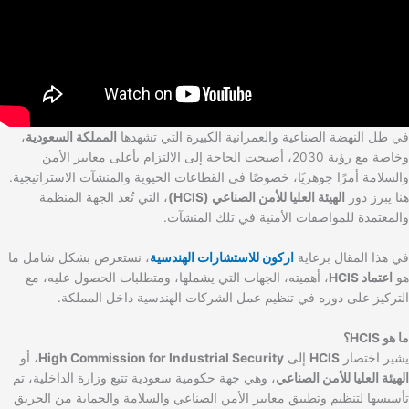
في ظل النهضة الصناعية والعمرانية الكبيرة التي تشهدها
المملكة السعودية
،
وخاصة مع رؤية 2030، أصبحت الحاجة إلى الالتزام بأعلى معايير الأمن
والسلامة أمرًا جوهريًا، خصوصًا في القطاعات الحيوية والمنشآت الاستراتيجية.
هنا يبرز دور
الهيئة العليا للأمن الصناعي (HCIS)
، التي تُعد الجهة المنظمة
والمعتمدة للمواصفات الأمنية في تلك المنشآت.
في هذا المقال برعاية
اركون للاستشارات الهندسية
، نستعرض بشكل شامل ما
هو
اعتماد HCIS
، أهميته، الجهات التي يشملها، ومتطلبات الحصول عليه، مع
التركيز على دوره في تنظيم عمل الشركات الهندسية داخل المملكة.
ما هو HCIS؟
يشير اختصار
HCIS
إلى
High Commission for Industrial Security
، أو
الهيئة العليا للأمن الصناعي
، وهي جهة حكومية سعودية تتبع وزارة الداخلية، تم
تأسيسها لتنظيم وتطبيق معايير الأمن الصناعي والسلامة والحماية من الحريق