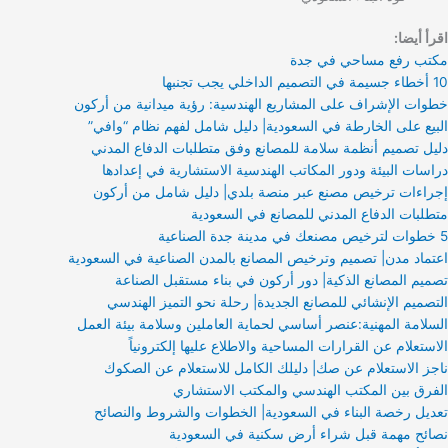
اقرأ أيضا:
مكتب رفع مساحي في جدة
10 أخطاء جسيمة في التصميم الداخلي يجب تجنبها
خطوات الإشراف على المشاريع الهندسية: رؤية ميدانية من أركون
البيع على الخارطة في السعودية| دليل شامل لفهم نظام “وافي”
دليل تصميم أنظمة سلامة للمصانع وفق متطلبات الدفاع المدني
دراسات البيئة ودور المكاتب الهندسية الاستشارية في إعدادها
إجراءات ترخيص مصنع عبر منصة بلدي| دليل شامل من أركون
متطلبات الدفاع المدني للمصانع في السعودية
5 خطوات لترخيص مصنعك في مدينة جدة الصناعية
اعتماد مدن| تصميم وترخيص المصانع بالمدن الصناعية في السعودية
تصميم المصانع الذكية| دور أركون في بناء مستقبل الصناعة
التصميم الإنشائي للمصانع الجديدة| رحلة نحو التميز الهندسي
السلامة المهنية:عنصر أساسي لحماية العاملين وسلامة بيئة العمل
الاستعلام عن القرارات المساحية والاطلاع عليها إلكترونياً
ناجز الاستعلام عن صك| دليلك الكامل للاستعلام عن الصكوك
الفرق بين المكتب الهندسي والمكتب الاستشاري
تعديل رخصة البناء في السعودية| الخطوات والشروط والنصائح
نصائح مهمة قبل شراء أرض سكنية في السعودية