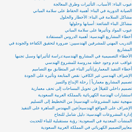
عيوب البناء: الأسباب، التأثيرات وطرق المعالجة
الصيانة الدورية في البناء: أهمية الحفاظ على سلامة المباني
مشاكل السلامة في البناء: الأخطار والحلول
مشاكل البناء الشائعة: أسبابها وحلولها
عيوب المواد وتأثيرها على سلامة المباني
أخطاء المشاريع الهندسية: أهمية الدروس المستفادة
التدريب المهني للمشرفين الهندسيين: ضرورة لتحقيق الكفاءة والجودة في
المشاريع
الأخطاء التصميمية في المشاريع الهندسية:دراسة لتأثيراتها وسبل تجنبها
عواقب عدم وجود خطة مدروسة للمشروع الهندسي
أخطاء التنفيذ المعماري|تأثير البناء غير المتطابق مع التصاميم
الإشراف الهندسي غير الكافي: نقص المتابعة وتأثيره على الجودة
تصميم المشاريع معمارياً | رحلة الإبداع والتميز
تصميم داخلي للفيلا| فن تحويل المساحات إلى تحف معمارية
استشارات الهندسة الكهربائية بالمملكة العربية السعودية
منهجية تنفيذ المشروعات الهندسية| من التخطيط إلى التسليم
الإشراف على المواقع الهندسية|عين المهندس الساهرة على التنفيذ
إدارة المشروعات الهندسية: دليل شامل للنجاح
المنشآت المعدنية في السعودية: رؤية مستقبلية للبناء للحديث
معاييرالتصميم الكهربائي في المملكة العربية السعودية