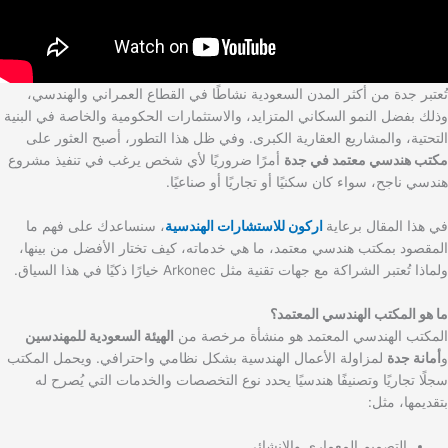
تُعتبر جدة من أكثر المدن السعودية نشاطًا في القطاع العمراني والهندسي،
وذلك بفضل النمو السكاني المتزايد، والاستثمارات الحكومية والخاصة في البنية
التحتية، والمشاريع العقارية الكبرى. وفي ظل هذا التطور، أصبح العثور على
مكتب هندسي معتمد في جدة
أمرًا ضروريًا لأي شخص يرغب في تنفيذ مشروع
هندسي ناجح، سواء كان سكنيًا أو تجاريًا أو صناعيًا.
في هذا المقال برعاية
اركون للاستشارات الهندسية
، سنساعدك على فهم ما
المقصود بمكتب هندسي معتمد، ما هي خدماته، كيف تختار الأفضل من بينها،
ولماذا تُعتبر الشراكة مع جهات تقنية مثل Arkonec خيارًا ذكيًا في هذا السياق.
ما هو المكتب الهندسي المعتمد؟
المكتب الهندسي المعتمد هو منشأة مرخصة من
الهيئة السعودية للمهندسين
و
أمانة جدة
لمزاولة الأعمال الهندسية بشكل نظامي واحترافي. ويحمل المكتب
سجلًا تجاريًا وتصنيفًا هندسيًا يحدد نوع التخصصات والخدمات التي يُصرح له
بتقديمها، مثل:
التصميم المعماري والإنشائي.