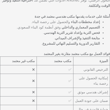
التحول الرقمي، توفر Arkonec الأدوات التي تضمن لك
احترافية التنفيذ وتوفير
الوقت والتكلفة
.
أمثلة على خدمات يقدمها مكتب هندسي معتمد في جدة
إعداد مخططات البناء
والحصول على رخصة البناء.
التصميم المعماري والداخلي
وفق أنظمة كود البناء السعودي.
فحص التربة وإعداد تقرير التربة الهندسي
.
متابعة التنفيذ والإشراف الميداني
.
التقارير الدورية والتسليم النهائي للمشروع
.
فوائد العمل مع مكتب معتمد مقارنة بغير المعتمد
الميزة
مكتب معتمد
مكتب غير معتمد
الترخيص القانوني
✅
❌
إمكانية الحصول على
❌
✅
رخصة بناء
إشراف هندسي موثق
✅
❌
ضمان على جودة العمل
✅
❌
حماية قانونية في حال