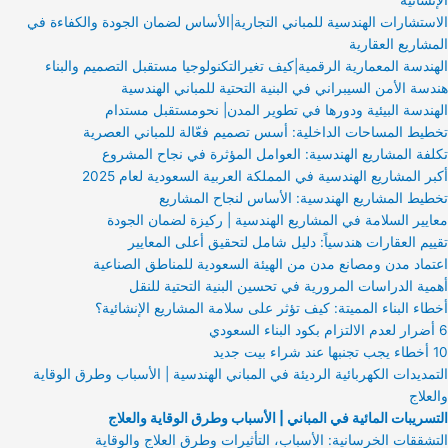
الإنشائية
الاستشارات الهندسية للمباني التجارية|الأساس لضمان الجودة والكفاءة في
المشاريع العقارية
الهندسة المعمارية الرقمية|كيف تغيرالتكنولوجيا مستقبل التصميم والبناء
هندسة الأمن السيبراني في البنية التحتية للمباني الهندسية
الهندسة البيئية ودورها في تطوير المدن| نحومستقبل مستدام
تخطيط المساحات الداخلية: أسس تصميم فعّالة للمباني العصرية
تكلفة المشاريع الهندسية: العوامل المؤثرة في نجاح المشروع
أكبر المشاريع الهندسية في المملكة العربية السعودية لعام 2025
تخطيط المشاريع الهندسية: الأساس لنجاح المشاريع
معايير السلامة في المشاريع الهندسية | ركيزة لضمان الجودة
تقييم العقارات هندسياً: دليل شامل لتحقيق أعلى المعايير
اعتماد مدن ومصانع مدن من الهيئة السعودية للمناطق الصناعية
أهمية الدراسات المرورية في تحسين البنية التحتية للنقل
أخطاء البناء المميتة: كيف تؤثر على سلامة المشاريع الإنشائية؟
6 أضرار لعدم الالتزام بكود البناء السعودي
10 أخطاء يجب تجنبها عند شراء بيت جديد
التمديدات الكهربائية الرديئة في المباني الهندسية | الأسباب وطرق الوقاية
والعلاج
التسريبات المائية في المباني | الأسباب وطرق الوقاية والعلاج
التشققات الخرسانية: الأسباب، التأثيرات وطرق العلاج والوقاية