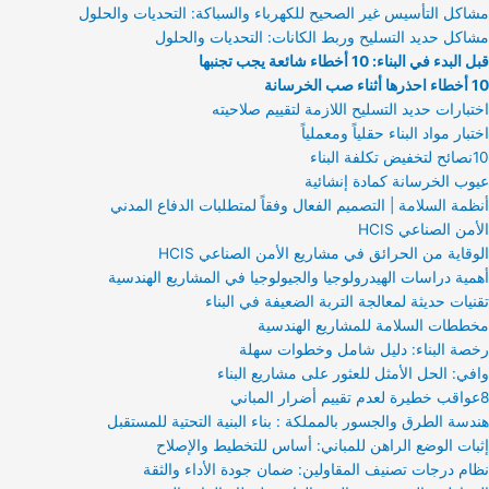
مشاكل التأسيس غير الصحيح للكهرباء والسباكة: التحديات والحلول
مشاكل حديد التسليح وربط الكانات: التحديات والحلول
قبل البدء في البناء: 10 أخطاء شائعة يجب تجنبها
10 أخطاء احذرها أثناء صب الخرسانة
اختبارات حديد التسليح اللازمة لتقييم صلاحيته
اختبار مواد البناء حقلياً ومعملياً
10نصائح لتخفيض تكلفة البناء
عيوب الخرسانة كمادة إنشائية
أنظمة السلامة | التصميم الفعال وفقاً لمتطلبات الدفاع المدني
الأمن الصناعي HCIS
الوقاية من الحرائق في مشاريع الأمن الصناعي HCIS
أهمية دراسات الهيدرولوجيا والجيولوجيا في المشاريع الهندسية
تقنيات حديثة لمعالجة التربة الضعيفة في البناء
مخططات السلامة للمشاريع الهندسية
رخصة البناء: دليل شامل وخطوات سهلة
وافي: الحل الأمثل للعثور على مشاريع البناء
8عواقب خطيرة لعدم تقييم أضرار المباني
هندسة الطرق والجسور بالمملكة : بناء البنية التحتية للمستقبل
إثبات الوضع الراهن للمباني: أساس للتخطيط والإصلاح
نظام درجات تصنيف المقاولين: ضمان جودة الأداء والثقة