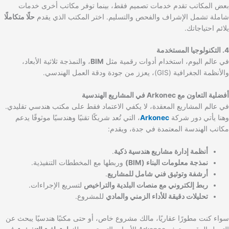
بعض المكاتب تقدم خدمات تصميم فقط، بينما توفر مكاتب أخرى خدمات
شاملة تشمل الإشراف والفحص والتسليم. اختر المكتب الذي يقدم
حلًا متكاملًا
يلائم احتياجاتك.
4. التكنولوجيا المستخدمة
في عالم اليوم، استخدام أدوات رقمية مثل
BIM
، والنمذجة ثلاثية الأبعاد،
والأنظمة الجغرافية (GIS)، يعزز من جودة ودقة العمل الهندسي.
أفضلية التعاون مع Arkonec في المشاريع الهندسية
في عالم المشاريع المعقدة، لا يكفي الاعتماد فقط على مكتب هندسي تقليدي.
وهنا يأتي دور شركة
Arkonec
، التي تُعد شريكًا تقنيًا وهندسيًا موثوقًا يدعم
مكاتب الهندسة المعتمدة في جدة، ويقدم:
أنظمة إدارة مشاريع هندسية ذكية
.
نمذجة معلومات البناء (BIM)
وربطها مع المخططات التنفيذية.
أرشفة وتوثيق فني شامل للمشاريع
.
ربط إلكتروني مع منصات البلدية والتراخيص
لتسريع الإجراءات.
تحليلات دقيقة للأداء الزمني والمادي
للمشروع.
سواء كنت مطورًا عقاريًا، مالك مشروع خاص، أو حتى مكتبًا هندسيًا يبحث عن