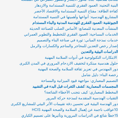
البنية التحتية: العمود الفقري للتنمية المستدامة والازدهار
كفاءة الطاقة: مفتاح التنمية المستدامة والاقتصاد الأخضر
المشاريع الهندسية: أنواعها وأهميتها في التنمية المستدامة
الجيوتقنية: العمود الفقري للهندسة المدنية والبناء المستدام
المنشآت المعدنية للمصانع: الأساس الصلب للصناعة الحديثة
الخدمات المساحية: العمود الفقري للتخطيط والتطوير العمراني
خدمات نمذجة المباني: ثورة في صناعة البناء والتصميم
إصدار رخص التعدين للمحاجر والمناجم والكسارات والرمل
الدراسات البيئية والتعدين
الابتكارات التكنولوجية في أدوات السلامة المهنية
حلول هندسية مبتكرة لتخفيف الازدحام المروري في المدن الكبرى
دور المهندس في تعزيز ثقافة السلامة والصحة المهنية
رخصة البناء: دليل شامل
التصميم المعماري: مواجهة قيود الميزانية والمساحة
المجسمات المعمارية: كشف الثغرات قبل البدء في التشييد
المخطط المعماري: كيف نتجنب الأخطاء الشائعة؟
التقنيات الهندسية المتقدمة لنمذجة حركة المرور
دور الهندسة البيئية في تحسين دقة تقييمات الأثر البيئي للمشاريع الكبرى
10عواقب ناجمة عن إهمال السلامة والصحة المهنية HCIS
15خطأ شائع في الدراسات المرورية وتأثيرها على تصميم الكباري