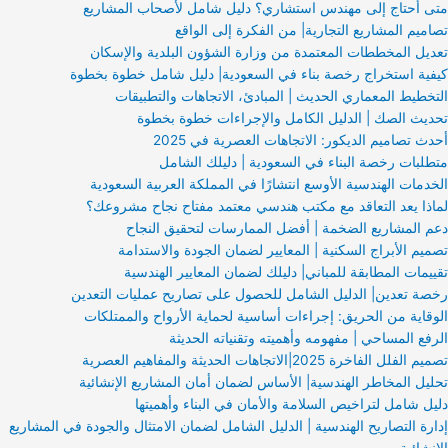
متى أحتاج إلى مهندس استشاري؟ دليل شامل لأصحاب المشاريع
تصاميم المشاريع التجارية| من الفكرة إلى الواقع
تعديل المخططات المعتمدة من وزارة الشؤون البلدية والإسكان
كيفية استخراج رخصة بناء في السعودية| دليل شامل خطوة بخطوة
التخطيط المعماري الحديث | المبادئ، الاتجاهات والتطبيقات
تحديث الصك | الدليل الكامل والإجراءات خطوة بخطوة
أحدث تصاميم الديكور: الاتجاهات العصرية في 2025
متطلبات رخصة البناء في السعودية | دليلك الشامل
الخدمات الهندسية الأوسع انتشارًا في المملكة العربية السعودية
لماذا يعد التعاقد مع مكتب هندسي معتمد مفتاح نجاح مشروعك؟
دعم المشاريع الضخمة | أفضل الممارسات لتحقيق النجاح
تصميم الأبراج السكنية | المعايير لضمان الجودة والاستدامة
تقييمات المطابقة للمباني| دليلك لضمان المعايير الهندسية
رخصة تعدين| الدليل الشامل للحصول على تصاريح عمليات التعدين
الوقاية من الحريق: إجراءات أساسية لحماية الأرواح والممتلكات
الرفع المساحي | مفهومه وأهميته وتقنياته الحديثة
تصميم الفلل الفاخرة 2025|الاتجاهات الحديثة والمفاهيم العصرية
تحليل المخاطر الهندسية| الأساس لضمان أمان المشاريع الإنشائية
دليل شامل لتراخيص السلامة والأمان في البناء وأهميتها
إدارة التصاريح الهندسية | الدليل الشامل لضمان الامتثال والجودة في المشاريع