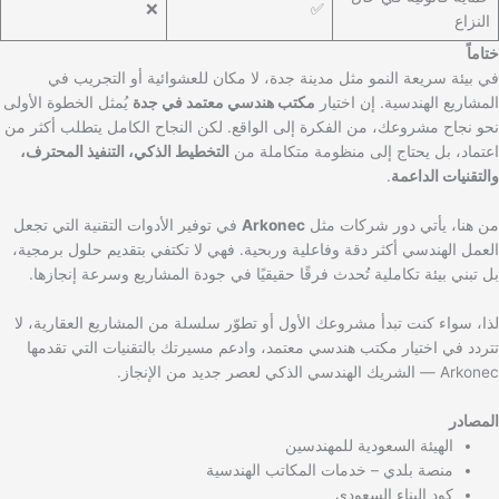
❌
✅
النزاع
ختاماً
في بيئة سريعة النمو مثل مدينة جدة، لا مكان للعشوائية أو التجريب في
المشاريع الهندسية. إن اختيار
مكتب هندسي معتمد في جدة
يُمثل الخطوة الأولى
نحو نجاح مشروعك، من الفكرة إلى الواقع. لكن النجاح الكامل يتطلب أكثر من
اعتماد، بل يحتاج إلى منظومة متكاملة من
التخطيط الذكي، التنفيذ المحترف،
والتقنيات الداعمة
.
من هنا، يأتي دور شركات مثل
Arkonec
في توفير الأدوات التقنية التي تجعل
العمل الهندسي أكثر دقة وفاعلية وربحية. فهي لا تكتفي بتقديم حلول برمجية،
بل تبني بيئة تكاملية تُحدث فرقًا حقيقيًا في جودة المشاريع وسرعة إنجازها.
لذا، سواء كنت تبدأ مشروعك الأول أو تطوّر سلسلة من المشاريع العقارية، لا
تتردد في اختيار مكتب هندسي معتمد، وادعم مسيرتك بالتقنيات التي تقدمها
Arkonec — الشريك الهندسي الذكي لعصر جديد من الإنجاز.
المصادر
الهيئة السعودية للمهندسين
منصة بلدي – خدمات المكاتب الهندسية
كود البناء السعودي