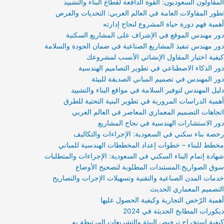
المقاولون السعوديون: القوة الدافعة لقطاع البناء والتشييد
تطور المقاولات العامة في العالم العربي: التحديات والفرص
أهمية فهم دورة حياة المشروع لنجاح إدارته
دور مهندس الموقع في الإشراف على المشاريع السكنية
دور مهندس تنفيذ المشاريع الصناعية في ضمان الجودة والسلامة
كيفية اختيار المقاول الإنشائي الأنسب لمشروعك
دور الذكاء الاصطناعي في تطوير التصاميم الهندسية
دور المهندس في تصميم المباني الصديقة للبيئة
دليل المهندس لتوفير السلامة في مواقع البناء والتشييد
أهمية الدراسات المرورية في تطوير البنية التحتية للطرق
اتجاهات التصميم المعماري المعاصر في العالم العربي
دور الاستشارات الهندسية في نجاح المشاريع
رخصة بناء سكني في السعودية: الإجراءات والتكاليف
مخطط للبناء – خطوات إعداد المخططات الهندسية للمباني
شهادة إتمام البناء السكني في السعودية: الإجراءات والمتطلبات
سوق الصواريخ:المستندات المطلوبة لتصحيح الأوضاع
خدمات المدن الصناعية والتقنية وتسهيلات الإجرات والتصاريح
التصميم المعماري الحديث
أهمية الرّخص التجارية وكيفية الحصول عليها
ديكورات المطابخ الحديثة في 2024
كيفية استخراج ترخيص البيئة والتشريعات المرتبطة به