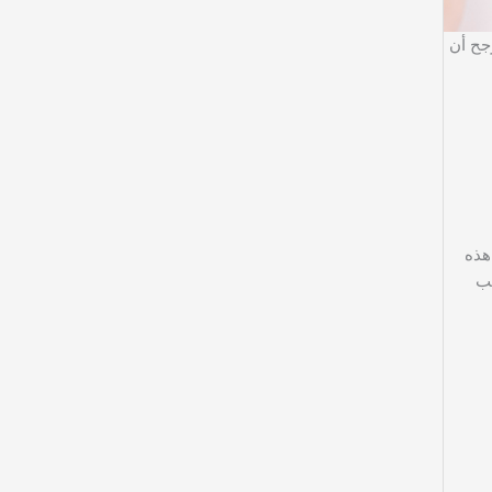
جح أن
ة، تساهم هذه
تب