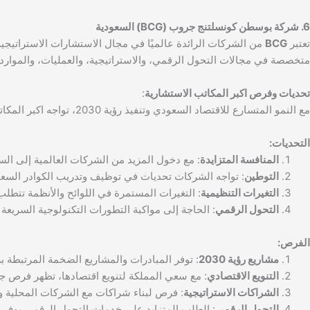
6. شركة بوسطن كونسلتنج جروب (BCG) السعودية
تعتبر
BCG
من الشركات الرائدة عالميًا في مجال الاستشارات الاستراتيجي
متخصصة في مجالات التحول الرقمي، والاستراتيجية، والعمليات، والموارد 
تحديات وفرص اكبر المكاتب الاستشارية
:
مع النمو المتسارع للاقتصاد السعودي وتنفيذ رؤية 2030، تواجه اكبر المكاتب الاستشارية بالسعودية عددًا من التحديات والفرص:
التحديات:
المنافسة المتزايدة
: مع دخول المزيد من الشركات العالمية إلى الس
التوطين
: تواجه الشركات تحديات في توظيف وتدريب الكوادر السعود
التغيرات التنظيمية
: التغيرات المستمرة في اللوائح والأنظمة تتطل
التحول الرقمي
: الحاجة إلى مواكبة التطورات التكنولوجية السريعة
الفرص:
مشاريع رؤية 2030
: توفر المبادرات والمشاريع الضخمة المرتبطة برؤية 2030 فرصًا هائلة للمكاتب الاس
التنويع الاقتصادي
: مع سعي المملكة لتنويع اقتصادها، تظهر فرص 
الشراكات الاستراتيجية
: فرص لبناء شراكات مع الشركات المحلية وا
التحول الرقمي
: الطلب المتزايد على خدمات التحول الرقمي يوفر فر