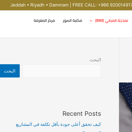
Jeddah • Riyadh • Dammam | FREE CALL: +966 92001491
نمذجة المباني (BIM)
مكتبة الصور
مركز المعرفة
البحث
البحث
Recent Posts
كيف تحقق أعلى جودة بأقل تكلفة في المشاريع