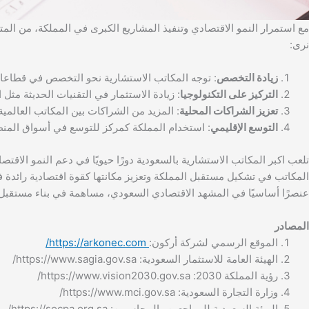
مع استمرار النمو الاقتصادي وتنفيذ المشاريع الكبرى في المملكة، من المت
نرى:
زيادة التخصص
: توجه المكاتب الاستشارية نحو التخصص في قطاعات 
التركيز على التكنولوجيا
: زيادة الاستثمار في التقنيات الحديثة مثل
تعزيز الشراكات المحلية
: المزيد من الشراكات بين المكاتب العالمي
التوسع الإقليمي
: استخدام المملكة كمركز للتوسع في أسواق المنط
المكاتب في تشكيل مستقبل المملكة وتعزيز مكانتها كقوة اقتصادية رائدة
عنصرًا أساسيًا في المشهد الاقتصادي السعودي، مساهمة في بناء مستقبل
المصادر
الموقع الرسمي لشركة أركون:
https://arkonec.com/
الهيئة العامة للاستثمار السعودية: https://www.sagia.gov.sa/
رؤية المملكة 2030: https://www.vision2030.gov.sa/
وزارة التجارة السعودية: https://www.mci.gov.sa/
الهيئة السعودية للمراجعين والمحاسبين: https://socpa.org.sa/