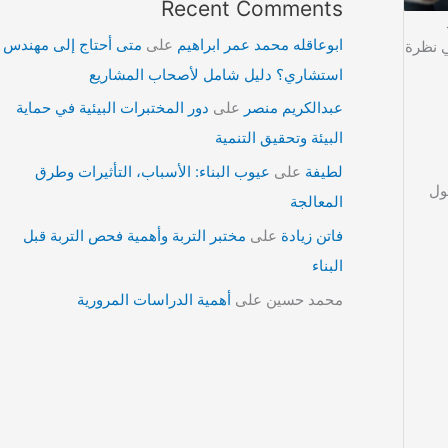
Recent Comments
ابوعاقله محمد عمر ابراهيم
على
متى أحتاج إلى مهندس
ي نظرة
استشاري؟ دليل شامل لأصحاب المشاريع
عبدالكريم منصر
على
دور المختبرات البيئية في حماية
البيئة وتحقيق التنمية
لطيفة
على
عيوب البناء: الأسباب، التأثيرات وطرق
ة وحلول
المعالجة
فاتن زيادة
على
مختبر التربة وأهمية فحص التربة قبل
البناء
محمد حسين
على
أهمية الدراسات المرورية