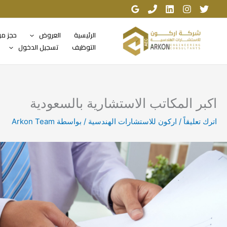
خطي
لى
لمحتوى
الرئيسية
العروض
حجز م
التوظيف
تسجيل الدخول
اكبر المكاتب الاستشارية بالسعودية
اترك تعليقاً
/
اركون للاستشارات الهندسية
/ بواسطة
Arkon Team