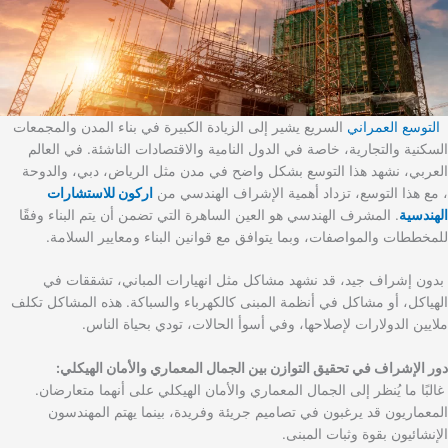
التوسع العمراني
السريع يشير إلى الزيادة الكبيرة في بناء المدن والمجمعات
السكنية والتجارية، خاصة في الدول النامية والاقتصادات الناشئة. في العالم
العربي، نشهد هذا التوسع بشكل واضح في مدن مثل الرياض، دبي، والدوحة
، مع هذا التوسع، تزداد أهمية الإشراف الهندسي من
اركون للاستشارات
الهندسية
. المشرف الهندسي هو العين الساهرة التي تضمن أن يتم البناء وفقًا
للمخططات والمواصفات، وبما يتوافق مع قوانين البناء ومعايير السلامة.
بدون إشراف جيد، قد نشهد مشاكل مثل انهيارات المباني، تشققات في
الهياكل، أو مشاكل في أنظمة المبنى كالكهرباء والسباكة. هذه المشاكل تكلف
ملايين الدولارات لإصلاحها، وفي أسوأ الحالات، تودي بحياة الناس.
دور الإشراف في تحقيق التوازن بين الجمال المعماري والأمان الهيكلي:
غالبًا ما يُنظر إلى الجمال المعماري والأمان الهيكلي على أنهما متعارضان.
المعماريون قد يرغبون في تصاميم جريئة وفريدة، بينما يهتم المهندسون
الإنشائيون بقوة وثبات المبنى.