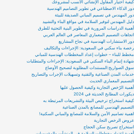
كيفية اختيار المقاول الإنشائي الأنسب لمشروعك
دور الذكاء الاصطناعي في تطوير التصاميم الهندسية
دور المهندس في تصميم المباني الصديقة للبيئة
دليل المهندس لتوفير السلامة في مواقع البناء والتشييد
أهمية الدراسات المرورية في تطوير البنية التحتية للطرق
اتجاهات التصميم المعماري المعاصر في العالم العربي
دور الاستشارات الهندسية في نجاح المشاريع
رخصة بناء سكني في السعودية: الإجراءات والتكاليف
مخطط للبناء – خطوات إعداد المخططات الهندسية للمباني
شهادة إتمام البناء السكني في السعودية: الإجراءات والمتطلبات
سوق الصواريخ:المستندات المطلوبة لتصحيح الأوضاع
خدمات المدن الصناعية والتقنية وتسهيلات الإجرات والتصاريح
التصميم المعماري الحديث
أهمية الرّخص التجارية وكيفية الحصول عليها
ديكورات المطابخ الحديثة في 2024
كيفية استخراج ترخيص البيئة والتشريعات المرتبطة به
التصميم الهندسي للمصانع بالمدن الصناعية
اهمية تصاميم الأمن والسلامة للمصانع والمباني السكنية!
عروض الرخص التجارية
استخراج تصريح سكن الحجاج
أهمية اعتماد مخططات السلامة في المنشآت والمؤسسات