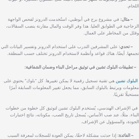
اللحام.
– مثال:
في مشروع برج في أبوظبي، استُخدمت الدرونز لفحص الواجهة
الزجاجية في الطوابق العليا. هذا وفر الوقت والمال مقارنة بنصب السقالات،
وقلل من المخاطر على العمال.
– تحدي:
على المشرفين التدرب على استخدام الدرونز وتفسير البيانات التي
تجمعها. أيضًا، هناك قواعد وأنظمة لاستخدام الدرونز تختلف حسب المنطقة.
– تطبيقات البلوك تشين في توثيق مراحل البناء وضمان الشفافية:
البلوك تشين
هي تقنية تسجيل رقمية لا يمكن تغييرها. كل “بلوك” يحتوي على
معلومات ويرتبط بالبلوك السابق، مما يجعل تغيير المعلومات السابقة أمرًا
مستحيلًا تقريبًا.
في الإشراف الهندسي، يُستخدم البلوك تشين لتوثيق كل خطوة من خطوات
البناء. مثلًا، عند صب الأساس، يُسجل تاريخ الصب، مكوناته، نتائج اختبارات
الجودة، والمسؤول عن الإشراف.
– الفائدة:
إذا حدثت مشكلة لاحقًا، يمكن العودة للسجلات لمعرفة السبب