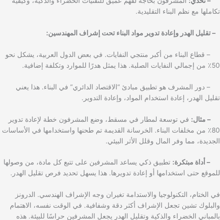
– تحدي:
المشرفون بحاجة لفهم عميق للتقنيات الخضراء والذكية، وكيفية
تكاملها مع نظم البناء التقليدية.
– تقليل الهدر وإعادة تدوير مواد البناء تحت إشراف المهندسين:
– قطاع البناء من أكبر منتجي النفايات. في بعض الدول العربية، يشكل نحو
50٪ من إجمالي النفايات الصلبة. هذا يمثل هدرًا للموارد وتكلفة إضافية.
– دور المشرف هو تطبيق مبادئ “الاقتصاد الدائري” في البناء. هذا يعني
تقليل الهدر، إعادة استخدام المواد، وإعادة التدوير.
– مثال:
في توسعة لمطار في مسقط، وضع المشرفون خطة لإعادة تدوير
80٪ من مخلفات البناء. الخرسانة القديمة تم طحنها واستخدامها في الأساسات
الجديدة، مما وفر المال وقلل الأثر البيئي.
– أداة مبتكرة:
تطبيق ذكي يساعد المشرفين على تتبع كل مادة، من وصولها
للموقع حتى استخدامها أو إعادة تدويرها. هذا يسهل تحديد فرص تقليل الهدر.
في الختام، التكنولوجيا والاستدامة تغيران وجه الإشراف الهندسي. الدرونز
والبلوك تشين تجعل الإشراف أكثر دقة وشفافية. في الوقت نفسه، الاهتمام
بالمباني الخضراء والذكية وتقليل الهدر يجعل المشرفين حراسًا للبيئة. هذه