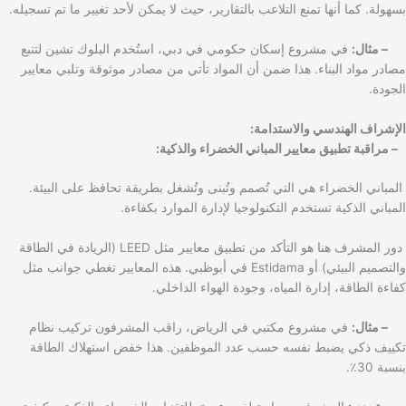
بسهولة. كما أنها تمنع التلاعب بالتقارير، حيث لا يمكن لأحد تغيير ما تم تسجيله.
– مثال:
في مشروع إسكان حكومي في دبي، استُخدم البلوك تشين لتتبع
مصادر مواد البناء. هذا ضمن أن المواد تأتي من مصادر موثوقة وتلبي معايير
الجودة.
الإشراف الهندسي والاستدامة:
– مراقبة تطبيق معايير المباني الخضراء والذكية:
المباني الخضراء هي التي تُصمم وتُبنى وتُشغل بطريقة تحافظ على البيئة.
المباني الذكية تستخدم التكنولوجيا لإدارة الموارد بكفاءة.
دور المشرف هنا هو التأكد من تطبيق معايير مثل LEED (الريادة في الطاقة
والتصميم البيئي) أو Estidama في أبوظبي. هذه المعايير تغطي جوانب مثل
كفاءة الطاقة، إدارة المياه، وجودة الهواء الداخلي.
– مثال:
في مشروع مكتبي في الرياض، راقب المشرفون تركيب نظام
تكييف ذكي يضبط نفسه حسب عدد الموظفين. هذا خفض استهلاك الطاقة
بنسبة 30٪.