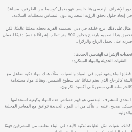
دور الإشراف الهندسي هنا حاسم. فهو يعمل كوسيط بين الطرفين، مساعدًا
في إيجاد حلول تحقق الرؤية المعمارية دون المساس بمتطلبات السلامة.
مثال على ذلك:
برج خليفة في دبي. تصميمه الفريد يجعله معلمًا عالميًا، لكن
تحقيق هذا التصميم بارتفاع يتجاوز 800 متر تطلب إشرافًا هندسيًا دقيقًا لضمان
قدرته على تحمل الرياح والزلازل.
تحديات الإشراف الهندسي الحديث:
– التقنيات الحديثة والمواد المبتكرة:
قطاع البناء يشهد ثورة في المواد والتقنيات. مثلًا، هناك مواد ذكية تتفاعل مع
البيئة كالزجاج الذي يعتم تلقائيًا عند سطوع الشمس، وهناك مواد مستدامة
كالخرسانة التي تمتص ثاني أكسيد الكربون.
التحدي للمشرف الهندسي هو فهم خصائص هذه المواد وكيفية استخدامها
بشكل صحيح. عليه أن يتأكد من أن المواد الجديدة تتوافق مع المعايير المحلية
والدولية.
كذلك، تقنيات مثل الطباعة ثلاثية الأبعاد في البناء تتطلب من المشرفين فهمًا
لعملية الطباعة وكيفية ضمان جودة المنتج النهائي.