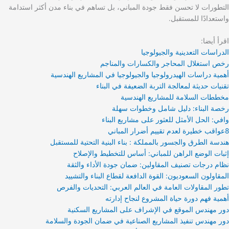
التطورات لا تحسن فقط جودة المباني، بل تساهم في بناء مدن أكثر استدامة
واستعدادًا للمستقبل.
اقرأ أيضا:
الدراسات التعدينية والجيولوجيا
رخص استغلال المحاجر والكسارات والمناجم
أهمية دراسات الهيدرولوجيا والجيولوجيا في المشاريع الهندسية
تقنيات حديثة لمعالجة التربة الضعيفة في البناء
مخططات السلامة للمشاريع الهندسية
رخصة البناء: دليل شامل وخطوات سهلة
وافي: الحل الأمثل للعثور على مشاريع البناء
8عواقب خطيرة لعدم تقييم أضرار المباني
هندسة الطرق والجسور بالمملكة : بناء البنية التحتية للمستقبل
إثبات الوضع الراهن للمباني: أساس للتخطيط والإصلاح
نظام درجات تصنيف المقاولين: ضمان جودة الأداء والثقة
المقاولون السعوديون: القوة الدافعة لقطاع البناء والتشييد
تطور المقاولات العامة في العالم العربي: التحديات والفرص
أهمية فهم دورة حياة المشروع لنجاح إدارته
دور مهندس الموقع في الإشراف على المشاريع السكنية
دور مهندس تنفيذ المشاريع الصناعية في ضمان الجودة والسلامة