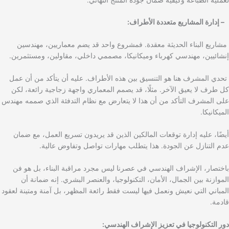
– إدارة المشاريع متعددة الأطراف:
مشاريع البناء الحديثة معقدة. فمشروع واحد قد يضم معماريين، مهندسين
إنشائيين، مهندسي كهرباء وميكانيكا، مصممي داخلي، مقاولين، ومستثمرين.
تحدي المشرف هنا هو التنسيق بين هذه الأطراف. عليه أن يتأكد من أن عمل
كل طرف لا يعيق الآخر. مثلًا، قد يصمم المعماري واجهة زجاجية رائعة، لكن
على المشرف التأكد من أن هذا لا يتعارض مع نظام التدفئة الذي صممه مهندس
الميكانيكا.
أيضًا، عليه إدارة توقعات المالكين الذين قد يريدون تسريع العمل، مع ضمان
عدم التنازل عن الجودة. هذا يتطلب مهارات تواصل وتفاوض عالية.
باختصار، الإشراف الهندسي في عصرنا ليس مجرد مراقبة البناء، بل هو فن
الموازنة بين الجمال، الأمان، التكنولوجيا، والعنصر البشري. إنه ضمانة أن
المباني التي نعيش ونعمل فيها ليست فقط رائعة المظهر، بل آمنة ومتينة لعقود
قادمة.
دور التكنولوجيا في تعزيز الإشراف الهندسي: