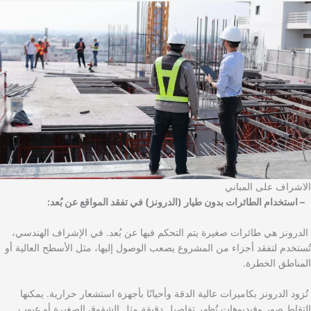
الاشراف على المباني
– استخدام الطائرات بدون طيار (الدرونز) في تفقد المواقع عن بُعد:
الدرونز هي طائرات صغيرة يتم التحكم فيها عن بُعد. في الإشراف الهندسي،
تُستخدم لتفقد أجزاء من المشروع يصعب الوصول إليها، مثل الأسطح العالية أو
المناطق الخطرة.
تُزود الدرونز بكاميرات عالية الدقة وأحيانًا بأجهزة استشعار حرارية. يمكنها
التقاط صور وفيديوهات تُظهر تفاصيل دقيقة مثل الشقوق الصغيرة أو عيوب