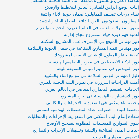
هندسة الطرق والجسور بالمملكة : بناء البنية التحتية للمستقبل
إثبات الوضع الراهن للمباني: أساس للتخطيط والإصلاح
نظام درجات تصنيف المقاولين: ضمان جودة الأداء والثقة
المقاولون السعوديون: القوة الدافعة لقطاع البناء والتشييد
تطور المقاولات العامة في العالم العربي: التحديات والفرص
أهمية فهم دورة حياة المشروع لنجاح إدارته
دور مهندس الموقع في الإشراف على المشاريع السكنية
دور مهندس تنفيذ المشاريع الصناعية في ضمان الجودة والسلامة
كيفية اختيار المقاول الإنشائي الأنسب لمشروعك
دور الذكاء الاصطناعي في تطوير التصاميم الهندسية
دور المهندس في تصميم المباني الصديقة للبيئة
دليل المهندس لتوفير السلامة في مواقع البناء والتشييد
أهمية الدراسات المرورية في تطوير البنية التحتية للطرق
اتجاهات التصميم المعماري المعاصر في العالم العربي
دور الاستشارات الهندسية في نجاح المشاريع
رخصة بناء سكني في السعودية: الإجراءات والتكاليف
مخطط للبناء – خطوات إعداد المخططات الهندسية للمباني
شهادة إتمام البناء السكني في السعودية: الإجراءات والمتطلبات
سوق الصواريخ:المستندات المطلوبة لتصحيح الأوضاع
خدمات المدن الصناعية والتقنية وتسهيلات الإجرات والتصاريح
التصميم المعماري الحديث