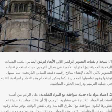
1. استخدام تقنيات التصوير الرقمي ثلاثي الأبعاد لتوثيق المباني:
تلعب التقنيات
الرقمية الحديثة دورًا متزايد الأهمية في مجال الترميم. حيث تُستخدم تقنيات
التصوير ثلاثي الأبعاد لإنشاء نماذج رقمية دقيقة للمباني التاريخية، مما يسهل
توثيقها وفهم تفاصيلها المعمارية. كما يمكن استخدام هذه النماذج لمراقبة التقدم
في عملية الترميم ودراسة الحلول المناسبة.
2. اعتماد مواد بناء حديثة متوافقة مع المواد التقليدية:
على الرغم من أهمية
استخدام المواد التقليدية في مشاريع الترميم، إلا أن هناك مواد بناء حديثة تم
تطويرها لتكون متوافقة مع الطرق القديمة وفي نفس الوقت توفر متانة وقوة
أعلى. يمكن للمقاولين اعتماد هذه المواد الحديثة بشكل محدود ومدروس لتعزيز