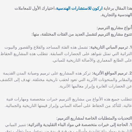
هذا المقال برعاية
اركون للاستشارات الهندسية
،اختيارك الأول للمعاملات
الهندسية والتجارية.
أنواع مشاريع الترميم:
تتنوع مشاريع الترميم لتشمل العديد من الفئات المختلفة، منها:
1. ترميم المباني التاريخية:
تشمل هذه الفئة المساجد والقلاع والقصور والبيوت
التراثية التي تمثل شواهد على الحضارات السابقة. تتطلب هذه المشاريع الحفاظ
على الطابع المعماري والأصالة التاريخية للمباني.
2. ترميم المواقع الأثرية:
تركز هذه المشاريع على ترميم وصيانة المدن القديمة
والمقابر والمنحوتات الأثرية التي تعود لحقب تاريخية مختلفة. تهدف إلى الكشف
عن الحضارات الغابرة وإبراز معالمها الأثرية.
تتطلب جميع هذه الأنواع من مشاريع الترميم خبرات متخصصة ومهارات فنية
عالية، للتأكد من الحفاظ على أصالة المباني وإبراز قيمتها التاريخية والجمالية.
التحديات والمتطلبات الخاصة لمشاريع الترميم:
1. الحاجة إلى خبرات متخصصة في مواد البناء التقليدية والتراثية:
تتميز المباني
التاريخية بمواد بناء تقليدية وأساليب حرفية فريدة من نوعها، مما يتطلب توفر