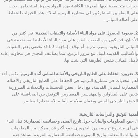
خبرات متخصصة لديها المعرفة الكافية بهذه المواد وطرق استخدامها. يجب
على المقاولين المشاركين في مشاريع الترميم امتلاك هذه الخبرات للحفاظ
على أصالة المباني.
2. صعوبة الحصول على مواد البناء الأصلية والتقنيات القديمة:
في كثير من
الأحيان، قد يكون من الصعب العثور على مواد البناء الأصلية المستخدمة في
المباني التاريخية، بسبب ندرتها أو توقف إنتاجها. كما قد تختفي بعض التقنيات
والأساليب القديمة للبناء مع مرور الزمن، مما يضاعف التحدي في محاولة إعادة
تأهيل المباني بنفس الطريقة التي بنيت بها.
3. ضرورة الحفاظ على الطابع التاريخي والأصالة للمباني أثناء الترميم:
تكمن أحد
أهم التحديات في مشاريع الترميم في الحفاظ على الطابع التاريخي والأصالة
المعمارية للمباني القديمة، مع إدخال بعض التحسينات والتعديلات الضرورية.
يتعين على المقاولين والمهندسين المعماريين التوفيق بين المحافظة على
الجوهر التاريخي للمبنى وضمان سلامته وأمانه للاستخدام المعاصر.
أهمية التوثيق والدراسات التاريخية:
1. جمع المعلومات والبيانات حول تاريخ المبنى وخصائصه المعمارية:
قبل البدء
في أي مشروع ترميم، من الضروري جمع أكبر قدر ممكن من المعلومات
والبيانات المتعلقة بتاريخ المبنى وخصائصه المعمارية الفريدة. تساعد هذه