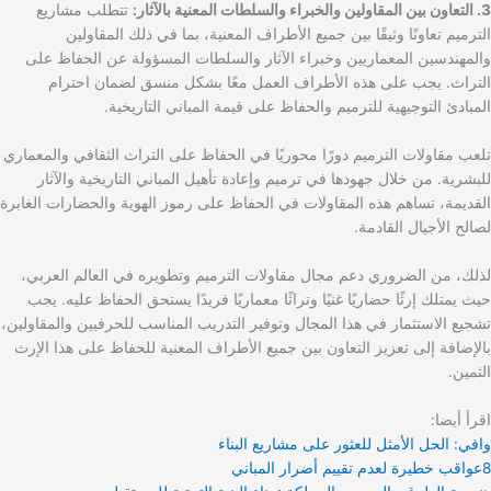
3. التعاون بين المقاولين والخبراء والسلطات المعنية بالآثار:
تتطلب مشاريع
الترميم تعاونًا وثيقًا بين جميع الأطراف المعنية، بما في ذلك المقاولين
والمهندسين المعماريين وخبراء الآثار والسلطات المسؤولة عن الحفاظ على
التراث. يجب على هذه الأطراف العمل معًا بشكل منسق لضمان احترام
المبادئ التوجيهية للترميم والحفاظ على قيمة المباني التاريخية.
تلعب مقاولات الترميم دورًا محوريًا في الحفاظ على التراث الثقافي والمعماري
للبشرية. من خلال جهودها في ترميم وإعادة تأهيل المباني التاريخية والآثار
القديمة، تساهم هذه المقاولات في الحفاظ على رموز الهوية والحضارات الغابرة
لصالح الأجيال القادمة.
لذلك، من الضروري دعم مجال مقاولات الترميم وتطويره في العالم العربي،
حيث يمتلك إرثًا حضاريًا غنيًا وتراثًا معماريًا فريدًا يستحق الحفاظ عليه. يجب
تشجيع الاستثمار في هذا المجال وتوفير التدريب المناسب للحرفيين والمقاولين،
بالإضافة إلى تعزيز التعاون بين جميع الأطراف المعنية للحفاظ على هذا الإرث
الثمين.
اقرأ أيضا:
وافي: الحل الأمثل للعثور على مشاريع البناء
8عواقب خطيرة لعدم تقييم أضرار المباني