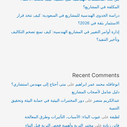
المكلفة في المشاريع؟
دراسة الجدوى الهندسية للمشاريع في السعودية: كيف تتخذ قرار
الاستثمار بثقة في 2026؟
إدارة أوامر التغيير في المشاريع الهندسية: كيف تمنع تضخم التكاليف
وتأخير التنفيذ؟
Recent Comments
ابوعاقله محمد عمر ابراهيم
على
متى أحتاج إلى مهندس استشاري؟
دليل شامل لأصحاب المشاريع
عبدالكريم منصر
على
دور المختبرات البيئية في حماية البيئة وتحقيق
التنمية
لطيفة
على
عيوب البناء: الأسباب، التأثيرات وطرق المعالجة
فاتن زيادة
على
مختبر التربة وأهمية فحص التربة قبل البناء