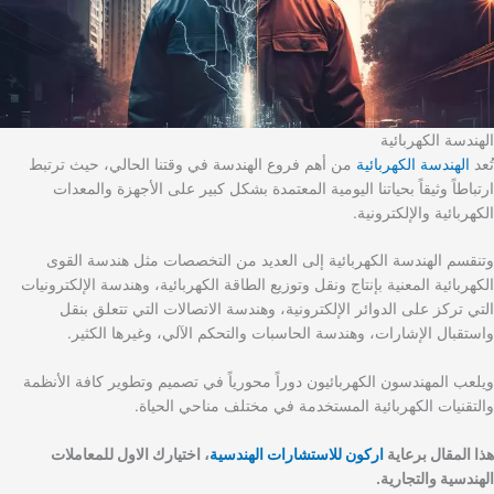
الهندسة الكهربائية
تُعد
الهندسة الكهربائية
من أهم فروع الهندسة في وقتنا الحالي، حيث ترتبط
ارتباطاً وثيقاً بحياتنا اليومية المعتمدة بشكل كبير على الأجهزة والمعدات
الكهربائية والإلكترونية.
وتنقسم الهندسة الكهربائية إلى العديد من التخصصات مثل هندسة القوى
الكهربائية المعنية بإنتاج ونقل وتوزيع الطاقة الكهربائية، وهندسة الإلكترونيات
التي تركز على الدوائر الإلكترونية، وهندسة الاتصالات التي تتعلق بنقل
واستقبال الإشارات، وهندسة الحاسبات والتحكم الآلي، وغيرها الكثير.
ويلعب المهندسون الكهربائيون دوراً محورياً في تصميم وتطوير كافة الأنظمة
والتقنيات الكهربائية المستخدمة في مختلف مناحي الحياة.
هذا المقال برعاية
اركون للاستشارات الهندسية
، اختيارك الاول للمعاملات
الهندسية والتجارية.