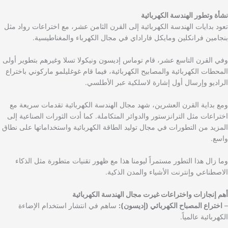
نشأة وتطور الهندسة الكهربائية
تعود بدايات الهندسة الكهربائية إلى القرن الثامن عشر، مع اختراعات رواد مثل
بنجامين فرانكلين ومايكل فاراداي في مجال الكهرباء والمغناطيسية.
وفي القرن التاسع عشر، قام توماس إديسون ونيكولا تسلا وغيرهم بتطوير أولى
المحطات الكهربائية والمصابيح الكهربائية، فيما قام غوغليلمو ماركوني باختراع
الراديو وإرسال أول إشارة لاسلكية عبر الأطلسي.
ومع بداية القرن العشرين، شهد مجال الهندسة الكهربائية تقدمات سريعة مع
اختراعات مثل الترانزستور والدوائر المتكاملة. كما أدت الثورات الصناعية إلى
المزيد من التطورات في مجال توليد الطاقة الكهربائية واستخداماتها على نطاق
واسع.
وما زال هذا التطور مستمراً ليومنا هذا مع ظهور تقنيات متطورة مثل الذكاء
الاصطناعي وإنترنت الأشياء والمدن الذكية.
أهم إنجازات واختراعات غيرت مجال الهندسة الكهربائية
–
اختراع المصباح الكهربائي (إديسون):
ساهم في انتشار استخدام الإضاءة
الكهربائية عالمياً.