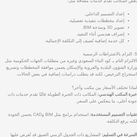
بعض المكاتب تقدم خدمات مضافة مثل:
إعداد التصميم الداخلي.
إعداد مخططات تنفيذية تفصيلية.
تصوير 3D ونمذجة BIM.
إشراف هندسي أثناء التنفيذ.
كل خدمة إضافية تُضيف إلى التكلفة الإجمالية.
5. التزام بالاشتراطات الرسمية
الالتزام التام بـ كود البناء السعودي وغيره من متطلبات الجهات الحكومية مثل
وزارة الشؤون البلدية والقروية والإسكان يضمن موافقة المخططات وتسريع
استخراج الترخيص، لكنه قد يتطلب دراسات إضافية في بعض الحالات.
لماذا تختلف الأسعار بين مكتب وآخر؟
خبرة المكتب الهندسي:
المكاتب ذات الخبرة الطويلة غالبًا تقدم خدمات ذات
جودة أعلى، ما ينعكس على السعر.
تقنيات التصميم المستخدمة:
استخدام برامج مثل BIM وCAD يحسن الجودة
لكنه يرفع التكلفة.
السرعة في التسليم:
المشاريع ذات الجدول الزمني الضيق قد تُفرض عليها