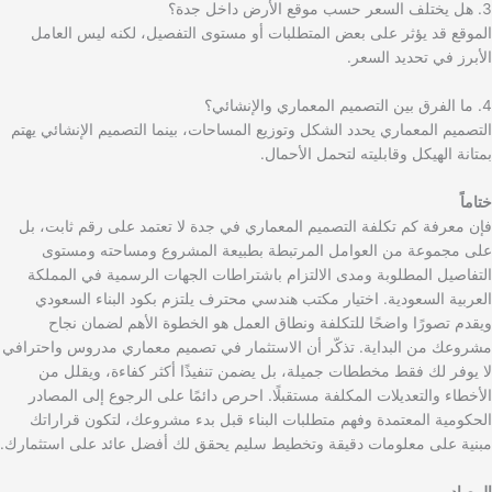
3. هل يختلف السعر حسب موقع الأرض داخل جدة؟
الموقع قد يؤثر على بعض المتطلبات أو مستوى التفصيل، لكنه ليس العامل
الأبرز في تحديد السعر.
4. ما الفرق بين التصميم المعماري والإنشائي؟
التصميم المعماري يحدد الشكل وتوزيع المساحات، بينما التصميم الإنشائي يهتم
بمتانة الهيكل وقابليته لتحمل الأحمال.
ختاماً
فإن معرفة كم تكلفة التصميم المعماري في جدة لا تعتمد على رقم ثابت، بل
على مجموعة من العوامل المرتبطة بطبيعة المشروع ومساحته ومستوى
التفاصيل المطلوبة ومدى الالتزام باشتراطات الجهات الرسمية في المملكة
العربية السعودية. اختيار مكتب هندسي محترف يلتزم بكود البناء السعودي
ويقدم تصورًا واضحًا للتكلفة ونطاق العمل هو الخطوة الأهم لضمان نجاح
مشروعك من البداية. تذكّر أن الاستثمار في تصميم معماري مدروس واحترافي
لا يوفر لك فقط مخططات جميلة، بل يضمن تنفيذًا أكثر كفاءة، ويقلل من
الأخطاء والتعديلات المكلفة مستقبلًا. احرص دائمًا على الرجوع إلى المصادر
الحكومية المعتمدة وفهم متطلبات البناء قبل بدء مشروعك، لتكون قراراتك
مبنية على معلومات دقيقة وتخطيط سليم يحقق لك أفضل عائد على استثمارك.
المصادر